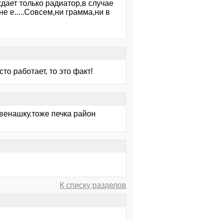
дает только радиатор,в случае
 е.....Совсем,ни грамма,ни в
о работает, то это факт!
венашку.тоже печка район
К списку разделов