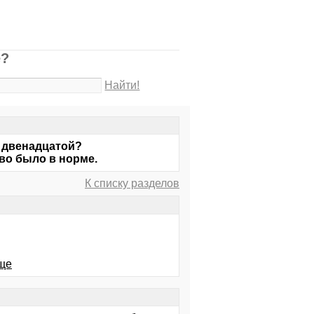
е?
Найти!
а двенадцатой?
во было в норме.
К списку разделов
ище