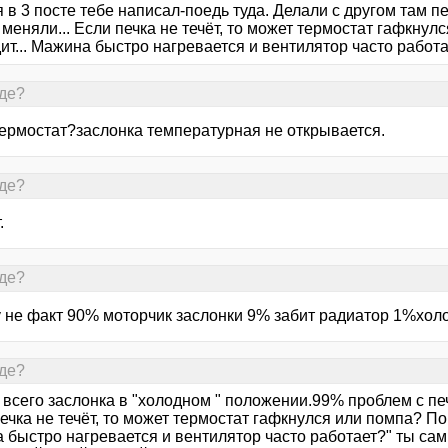
я в 3 посте тебе написал-поедь туда. Делали с другом там п
 меняли... Если печка не течёт, то может термостат гафкну
ит... Мажина быстро нагревается и вентилятор часто работ
Где?
термостат?заслонка температурная не открывается.
Где?
.
Где?
 не факт 90% моторчик заслонки 9% забит радиатор 1%хол
Где?
всего заслонка в "холодном " положении.99% проблем с печ
ечка не течёт, то может термостат гафкнулся или помпа? По
 быстро нагревается и вентилятор часто работает?" ты са