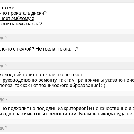
 также:
жно прокатать диски?
няет эмблему :)
ронить течь масла?
Где?
ло-то с печкой? Не грела, текла, ...?
Где?
холодный гонит на тепле, но не течет...
 руководство по ремонту, так там три причины указано неи
полез, так как нет технического образования! :-)
Где?
 не подхолит не под один из критериев! и не качественно и 
 один раз имел опыт ремонта там! Больше никогда туда не 
Где?