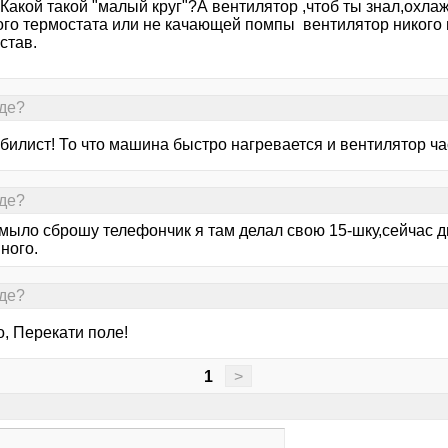
акой такой "малый круг"?А вентилятор ,чтоб ты знал,охлаж
го термостата или не качающей помпы вентилятор никого не
став.
Где?
илист! То что машина быстро нагревается и вентилятор част
Где?
 мыло сброшу телефончик я там делал свою 15-шку,сейчас д
ного.
Где?
, Перекати поле!
1
>