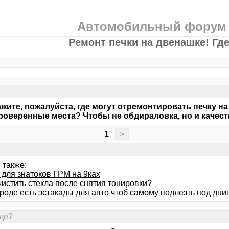
Автомобильный форум
Ремонт печки на двенашке! Гд
жите, пожалуйста, где могут отремонтировать печку н
роверенные места? Чтобы не обдираловка, но и качест
1
>
 также:
 для знатоков ГРМ на 9ках
чистить стекла после снятия тонировки?
ороде есть эстакады для авто чтоб самому подлезть под дн
Где?