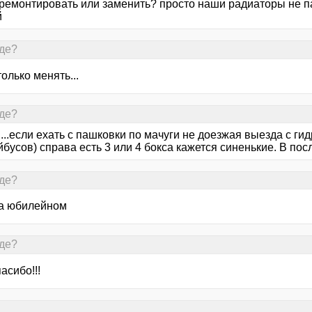
тремонтировать или заменить? просто наши радиаторы не па
й
Где?
олько менять...
Где?
...если ехать с пашковки по мачуги не доезжая выезда с гид
бусов) справа есть 3 или 4 бокса кажется синенькие. В пос
Где?
на юбилейном
Где?
асибо!!!