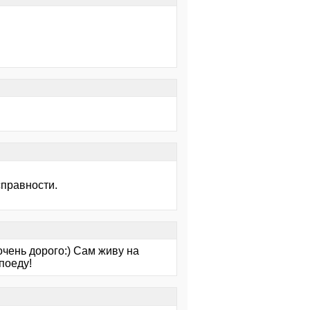
справности.
очень дорого:) Сам живу на
поеду!