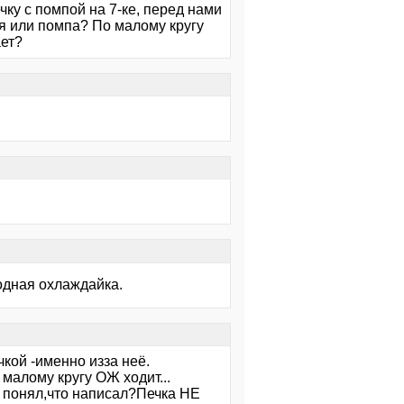
ечку с помпой на 7-ке, перед нами
лся или помпа? По малому кругу
ает?
одная охлаждайка.
кой -именно изза неё.
 малому кругу ОЖ ходит...
м понял,что написал?Печка НЕ