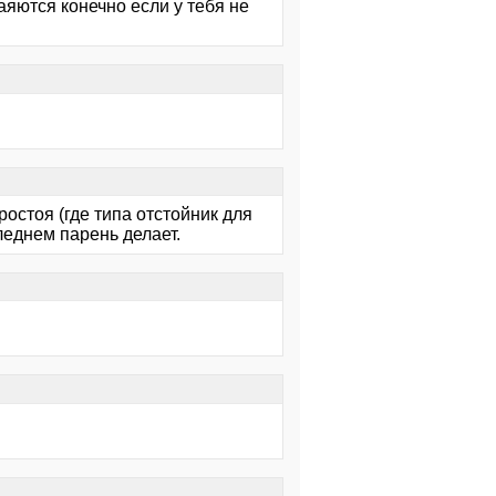
яются конечно если у тебя не
ростоя (где типа отстойник для
леднем парень делает.