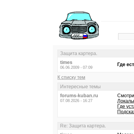
Защита картера.
times
Где ес
06.06.2009 - 07:09
К списку тем
Интересные темы
forums-kuban.ru
Смотри
07.08.2026 - 16:27
Локаль
Где ус
Подска
Re: Защита картера.