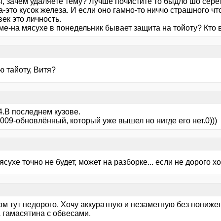
, зачем удаляете тему? Лучше почистите то быдло шо сере
это кусок железа. И если оно гамно-то ниччо страшного чт
ек это личность.
ме-на мясухе в понедельник бывает защита на тойоту? Кто 
ю тайоту, Витя?
4.В последнем кузове.
009-обновлённый, который уже вышел но нигде его нет.0)))
мясухе точно не будет, может на разборке... если не дорого х
ом тут недорого. Хочу аккуратную и незаметную без пониже
 гамасятина с обвесами.