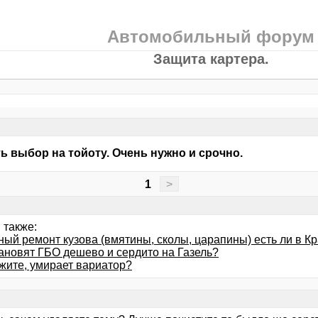
Автомобильный форум
Защита картера.
ть выбор на тойоту. Очень нужно и срочно.
1
>
 также:
ный ремонт кузова (вмятины, сколы, царапины) есть ли в К
тановят ГБО дешево и сердито на Газель?
жите, умирает вариатор?