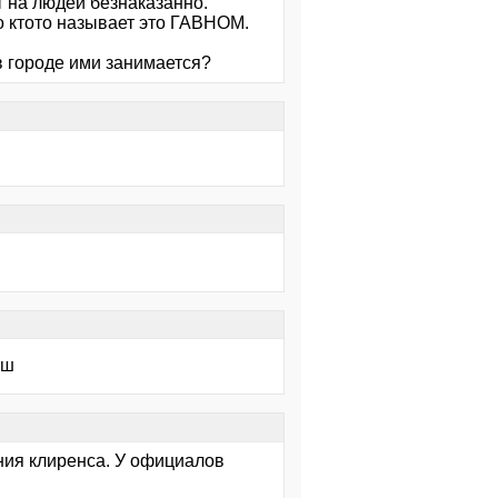
т на людей безнаказанно.
о ктото называет это ГАВНОМ.
в городе ими занимается?
ош
ния клиренса. У официалов