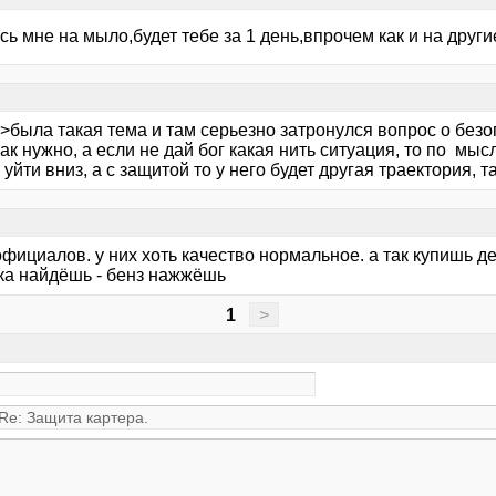
ь мне на мыло,будет тебе за 1 день,впрочем как и на друг
 >была такая тема и там серьезно затронулся вопрос о безоп
ак нужно, а если не дай бог какая нить ситуация, то по м
уйти вниз, а с защитой то у него будет другая траектория, т
официалов. у них хоть качество нормальное. а так купишь д
ка найдёшь - бенз нажжёшь
1
>