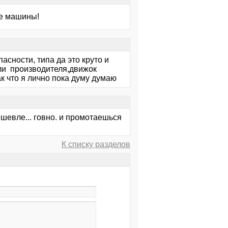
ие машины!
асности, типа да это круто и
ысли производителя,движок
ак что я лично пока думу думаю
ешевле... говно. и промотаешься
К списку разделов