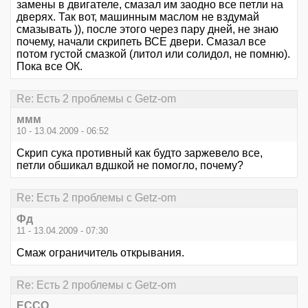
замены в двигателе, смазал им заодно все петли на
дверях. Так вот, машинным маслом не вздумай
смазывать )), после этого через пару дней, не знаю
почему, начали скрипеть ВСЕ двери. Смазал все
потом густой смазкой (литол или солидол, не помню).
Пока все ОК.
Re: Есть 2 проблемы с Getz-om
ммм
10 - 13.04.2009 - 06:52
Скрип сука противный как будто заржевело все,
петли обшикал вдшкой не помогло, почему?
Re: Есть 2 проблемы с Getz-om
Фд
11 - 13.04.2009 - 07:30
Смаж ограничитель открывания.
Re: Есть 2 проблемы с Getz-om
ECCO