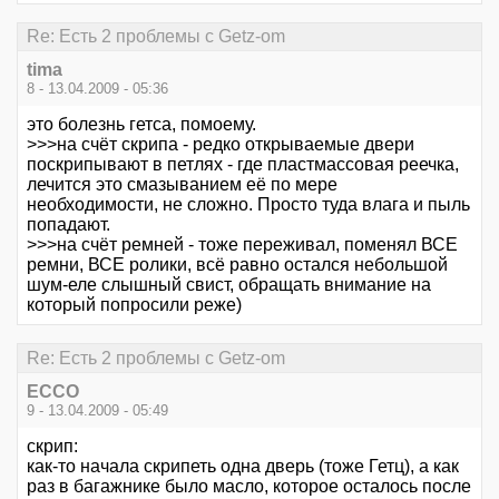
Re: Есть 2 проблемы с Getz-om
tima
8 - 13.04.2009 - 05:36
это болезнь гетса, помоему.
>>>на счёт скрипа - редко открываемые двери
поскрипывают в петлях - где пластмассовая реечка,
лечится это смазыванием её по мере
необходимости, не сложно. Просто туда влага и пыль
попадают.
>>>на счёт ремней - тоже переживал, поменял ВСЕ
ремни, ВСЕ ролики, всё равно остался небольшой
шум-еле слышный свист, обращать внимание на
который попросили реже)
Re: Есть 2 проблемы с Getz-om
ECCO
9 - 13.04.2009 - 05:49
скрип:
как-то начала скрипеть одна дверь (тоже Гетц), а как
раз в багажнике было масло, которое осталось после