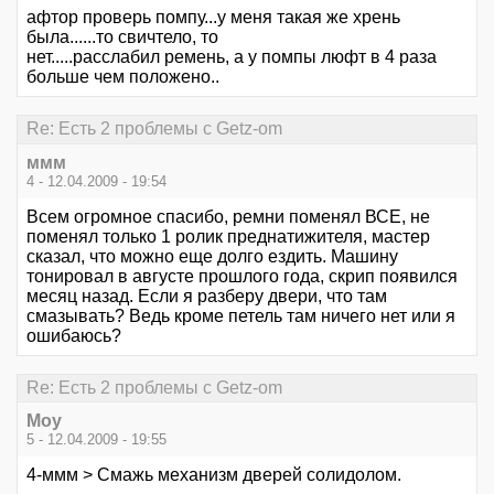
афтор проверь помпу...у меня такая же хрень
была......то свичтело, то
нет.....расслабил ремень, а у помпы люфт в 4 раза
больше чем положено..
Re: Есть 2 проблемы с Getz-om
ммм
4 - 12.04.2009 - 19:54
Всем огромное спасибо, ремни поменял ВСЕ, не
поменял только 1 ролик преднатижителя, мастер
сказал, что можно еще долго ездить. Машину
тонировал в августе прошлого года, скрип появился
месяц назад. Если я разберу двери, что там
смазывать? Ведь кроме петель там ничего нет или я
ошибаюсь?
Re: Есть 2 проблемы с Getz-om
Моу
5 - 12.04.2009 - 19:55
4-ммм > Смажь механизм дверей солидолом.