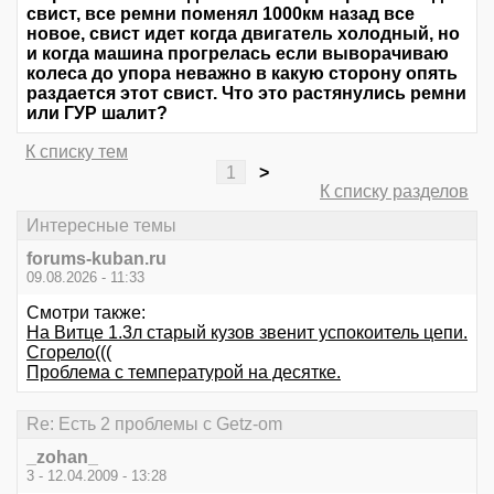
свист, все ремни поменял 1000км назад все
новое, свист идет когда двигатель холодный, но
и когда машина прогрелась если выворачиваю
колеса до упора неважно в какую сторону опять
раздается этот свист. Что это растянулись ремни
или ГУР шалит?
К списку тем
1
>
К списку разделов
Интересные темы
forums-kuban.ru
09.08.2026 - 11:33
Смотри также:
На Витце 1.3л старый кузов звенит успокоитель цепи.
Сгорело(((
Проблема с температурой на десятке.
Re: Есть 2 проблемы с Getz-om
_zohan_
3 - 12.04.2009 - 13:28