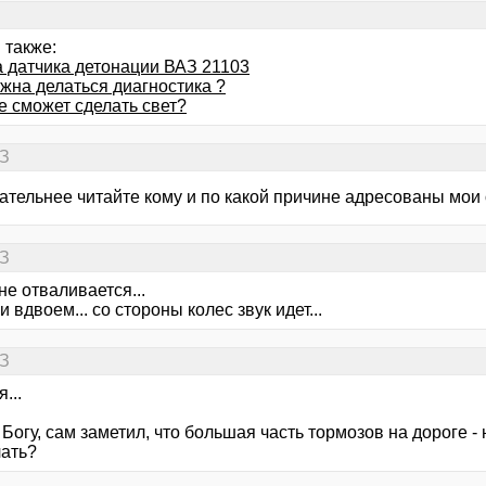
 также:
 датчика детонации ВАЗ 21103
жна делаться диагностика ?
де сможет сделать свет?
АЗ
ательнее читайте кому и по какой причине адресованы мои 
АЗ
не отваливается...
 вдвоем... со стороны колес звук идет...
АЗ
...
 Богу, сам заметил, что большая часть тормозов на дороге - 
лать?