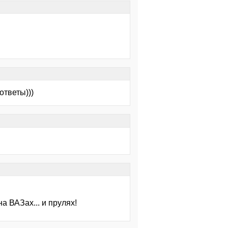
ответы)))
на ВАЗах... и прулях!