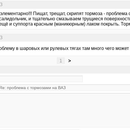
АЗ
элементарно!!! Пищат, трещат, скрипят тормоза - проблема о
салидольчик, и тщательно смазываем трущиеся поверхности
ещё и суппорта красным (маникюрным) лаком покрыть. Торм
АЗ
облему в шаровых или рулевых тягах там много чего может 
1
>