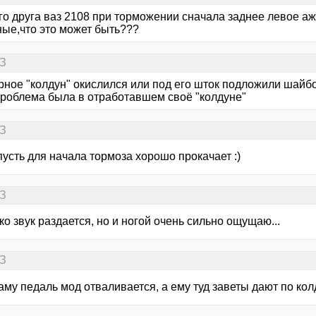
го друга ваз 2108 при торможении сначала заднее левое аж
ные,что это может быть???
АЗ
рное "колдун" окислился или под его шток подложили шайбо
 проблема была в отработавшем своё "колдуне"
АЗ
 пусть для начала тормоза хорошо прокачает :)
АЗ
ко звук раздается, но и ногой очень сильно ощущаю...
АЗ
аму педаль мод отваливается, а ему туд заветы дают по кол