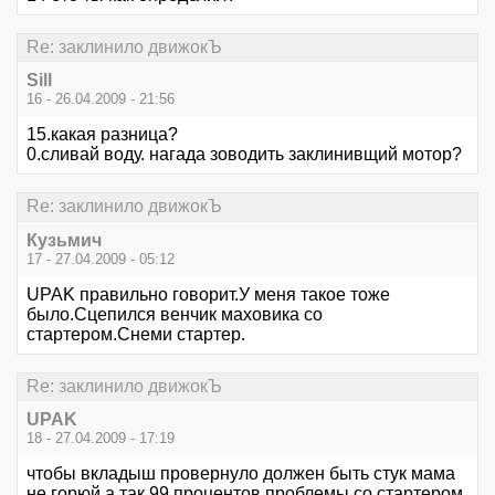
Re: заклинило движокЪ
Sill
16 - 26.04.2009 - 21:56
15.какая разница?
0.сливай воду. нагада зоводить заклинивщий мотор?
Re: заклинило движокЪ
Кузьмич
17 - 27.04.2009 - 05:12
UPAK правильно говорит.У меня такое тоже
было.Сцепился венчик маховика со
стартером.Снеми стартер.
Re: заклинило движокЪ
UPAK
18 - 27.04.2009 - 17:19
чтобы вкладыш провернуло должен быть стук мама
не горюй,а так 99 процентов проблемы со стартером