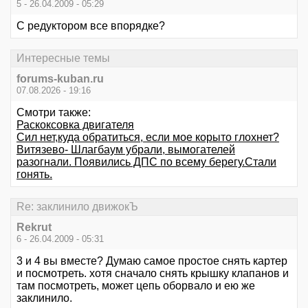
5 - 26.04.2009 - 05:29
С редуктором все впорядке?
Интересные темы
forums-kuban.ru
07.08.2026 - 19:16
Смотри также:
Раскоксовка двигателя
Сил нет,куда обратиться, если мое корыто глохнет?
Витязево- Шлагбаум убрали, вымогателей
разогнали. Появились ДПС по всему берегу.Стали
гонять.
Re: заклинило движокЪ
Rekrut
6 - 26.04.2009 - 05:31
3 и 4 вы вместе? Думаю самое простое снять картер
и посмотреть. хотя сначало снять крышку клапанов и
там посмотреть, может цепь оборвало и ею же
заклинило.