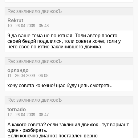
Re: заклинило движокЪ
Rekrut
10 - 26.04.2009 - 05:48
9 да ваше тема не понятная. Толи автор просто
своей бедой поделился, толи совета хочет, толи у
него свое понятие заклинившего движка.
Re: заклинило движокЪ
орландо
11 - 26.04.2009 - 06:08
хочу совета конечно! щас буду цепь смотреть.
Re: заклинило движокЪ
tornado
12 - 26.04.2009 - 08:47
А какого совета? если заклинил движок - тут вариант
один - разбирать.
Если конечно диагноз поставлен верно