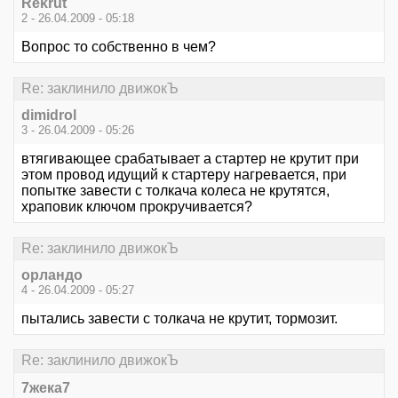
Rekrut
2 - 26.04.2009 - 05:18
Вопрос то собственно в чем?
Re: заклинило движокЪ
dimidrol
3 - 26.04.2009 - 05:26
втягивающее срабатывает а стартер не крутит при
этом провод идущий к стартеру нагревается, при
попытке завести с толкача колеса не крутятся,
храповик ключом прокручивается?
Re: заклинило движокЪ
орландо
4 - 26.04.2009 - 05:27
пытались завести с толкача не крутит, тормозит.
Re: заклинило движокЪ
7жека7