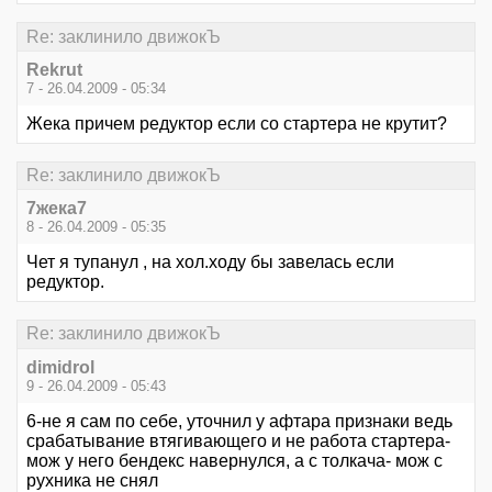
Re: заклинило движокЪ
Rekrut
7 - 26.04.2009 - 05:34
Жека причем редуктор если со стартера не крутит?
Re: заклинило движокЪ
7жека7
8 - 26.04.2009 - 05:35
Чет я тупанул , на хол.ходу бы завелась если
редуктор.
Re: заклинило движокЪ
dimidrol
9 - 26.04.2009 - 05:43
6-не я сам по себе, уточнил у афтара признаки ведь
срабатывание втягивающего и не работа стартера-
мож у него бендекс навернулся, а с толкача- мож с
рухника не снял