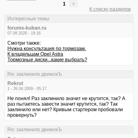
1
>
К списку разделов
Интересные темы
forums-kuban.ru
07.08.2026 - 19:16
Смотри также:
Нужна консультация по тормозам.
К владельцам Opel Astra
Тормозные диски...какие выбрать?
Re: заклинило движокЪ
Rekrut
1 - 26.04.2009 - 05:17
Не понял! Раз заклинило значит не крутится, так? А
раз пытаетесь завести значит крутится, так? Так
заклинило или нет? Кривым стартером пробовали
провернуть?
Re: заклинило движокЪ