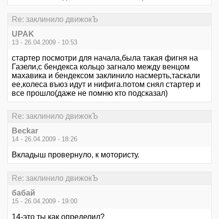
Re: заклинило движокЪ
UPAK
13 - 26.04.2009 - 10:53
стартер посмотри для начала,была такая фигня на
Газели,с бендекса кольцо загнало между венцом
махавика и бендексом заклинило насмерть,таскали
ее,колеса въюз идут и нифига.потом снял стартер и
все прошло(даже не помню кто подсказал)
Re: заклинило движокЪ
Beckar
14 - 26.04.2009 - 18:26
Вкладыш провернуло, к мотористу.
Re: заклинило движокЪ
бабай
15 - 26.04.2009 - 19:00
14-это ты как определил?