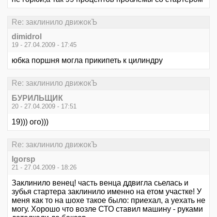
Re: заклинило движокЪ
dimidrol
19 - 27.04.2009 - 17:45
юбка поршня могла прикипеть к цилиндру
Re: заклинило движокЪ
БУРИЛЬЩИК
20 - 27.04.2009 - 17:51
19))) ого)))
Re: заклинило движокЪ
Igorsp
21 - 27.04.2009 - 18:26
Заклинило венец! часть венца ддвигла сьелась и
зубья стартера заклинило именно на етом участке! У
меня как то на шохе такое было: приехал, а уехать не
могу. Хорошо что возле СТО ставил машину - руками