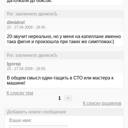
датолкали до боксов.
Re: заклинило движокЪ
dimidrol
22 - 27.04.2009 - 18:45
20-звучит нереально, но у меня на капеллане именно
така фигня и произошла при таких же симптомах:)
Re: заклинило движокЪ
Igorsp
23 - 27.04.2009 - 19:50
В общем смысл один-тащить в СТО или мастера к
машине!
К списку тем
1
>
К списку разделов
Добавить новое сообщение
Ваше имя: