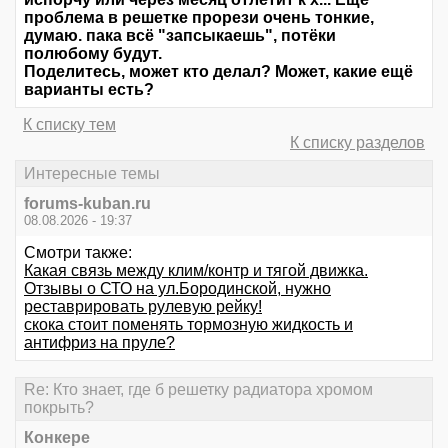
проблема в решетке прорези очень тонкие,
думаю. пака всё "запсыкаешь", потёки
полюбому будут.
Поделитесь, может кто делал? Может, какие ещё
варианты есть?
К списку тем
К списку разделов
Интересные темы
forums-kuban.ru
08.08.2026 - 19:37
Смотри также:
Какая связь между клим/контр и тягой движка.
Отзывы о СТО на ул.Бородинской, нужно
реставрировать рулевую рейку!
скока стоит поменять тормозную жидкость и
антифриз на пруле?
Re: Кто знает, где б решетку радиатора хромом
покрыть?
Конкере