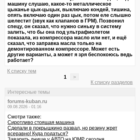
машину слушаю, какое-то металлическое
цыканье цык-цыцык, выключаю кондей, тишина,
опять включаю один раз цык, потом еле слышно
шелестит (звук как клапанов в ГРМ). Позвонил
спецу, он сказал, что нужно синьку в систему
залить, что бы она под ультрафиолетом
показала, из компрессора масло или нет, и ещё
сказал, что заправка масла только на
демонтированном компрессоре. Может есть
другие варианты, а может я зря беспокоюсь ведь
работает?
К списку тем
1
>
К списку разделов
Интересные темы
forums-kuban.ru
09.08.2026 - 01:16
Смотри также:
Сиротливо стоящая машина
Сделали в покрышкино развал, но резину жрет
всеравно! Куда податься?
Заварить днище у АВТО на ЮМР сегодня.