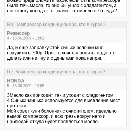
можно предположить такое: если бы в компрессоре
была течь масла, то оно бы ушло с хладагентом, а
поскольку холод есть, значит это масло не оттуда?
Re: Компрессор кондинционера, кто в курсе?
Режиссёр
4 - 13.06.2009 - 13:01
Да, и ещё заправку этой синьки-зелёнки мне
озвучили в 700р. Просто хочется понять, надо это
делать или нет, ну и с деньгами пока напряг...
Re: Компрессор кондинционера, кто в курсе?
HONDA
5 - 13.06.2009 - 13:05
3Масло как приходит, так и уходит с хладогентом.
4 Синька-минька используется для выявления мест
протечки.
Мой совет купи болончик с очистителем, идеально
вымой компрессор, и всю грязь вокруг него и
наблюдай откуда будет появляться масло.