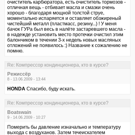
очиститель карбюратора, есть очиститель тормозов -
отличная вещь - отбивает масла и смазки очень
хорошо - благодаря мощной толстой струе,
моментально испаряется и оставляет обзжиреный
чистейший металл (пластмасс, резину...) ! У меня
бачок ГУРа был весь в налёте застаревшего масла -
в надежде установить место протечки очистил этим
балончиком в течении 3-х недель новых масляных
отложений не появилось :) Название к сожалению не
помню.
Re: Компрессор кондинционера, кто в курсе?
Режиссёр
8 - 13.06.2009 - 13:44
HONDA
Спасибо, буду искать.
Re: Компрессор кондинционера, кто в курсе?
Boatswain
9 - 14.06.2009 - 10:27
Померить бы давление изначально и температуру
выхода с воздуханов. Затем течеискателем