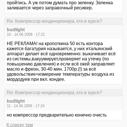
пройтись. А уж потом думать про зеленку. Зеленка
заливается через заправочный ресивер.
Re: Компрессор кондинционера, кто в курсе?
budlight
10 - 14.06.2009 - 17:22
НЕ РЕКЛАМА! на кропоткина 50 есть контора
кажется багатурия называется, у них итальянский
аппарат делает всё одновременно: выкачивает всё
из системы,вакуумирует,проверяет на утечку (по
повышению давления) и если всё окей заправляет
масло и фреон, 30-40 мин. 1700р.(!) за всё
удовольствие+измерение температуры воздуха из
мордодуев при вкл. кондее.
Re: Компрессор кондинционера, кто в курсе?
budlight
11 - 14.06.2009 - 17:24
но компрессор предварительно конечно очисть
К списку тем