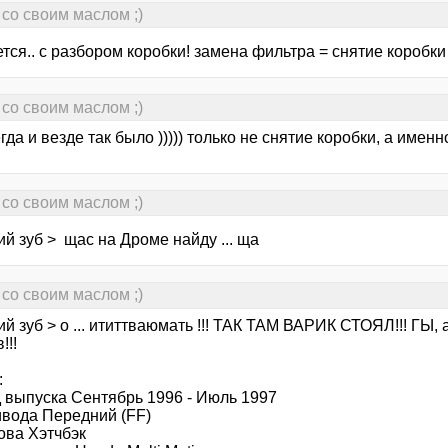
со своим маслом ;)
ется.. с разбором коробки! замена фильтра = снятие коробки
со своим маслом ;)
гда и везде так было ))))) только не снятие коробки, а именн
со своим маслом ;)
й зуб > щас на Дроме найду ... ща
со своим маслом ;)
й зуб > о ... ититтваюмать !!! ТАК ТАМ ВАРИК СТОЯЛ!!! ГЫ, 
!!!
:
 выпуска Сентябрь 1996 - Июль 1997
ивода Передний (FF)
ова Хэтчбэк