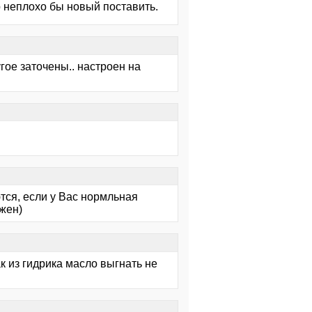
 неплохо бы новый поставить.
угое заточены.. настроен на
ся, если у Вас нормльная
лжен)
ак из гидрика масло выгнать не