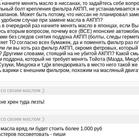
а начнете менять масло в ниссанах, то задайтесь себе вопр
льный болт крепления фильтра АКПП, не устанавливается н
апанов. Может быть потому, что ниссан не планировал заме
 удобном случае при замене масла в АКПП?
а в очередной раз начнете менять масло в японцах, если В
есь вторым вопросом, почему все (ВСЕ) японские автомоби
ми без следов снятия поддона АКПП (болты, следы герметик
яет ТО согласно всех бумажек, да и поменять фильтр раз п
ели ли вы хоть раз фильтр АКПП, окромя фетровых, который
? Другими словами, стоящий на не убитой АКПП? Какой смы
 поддона, который не требует менять Тойота (Мазда, Мицуб
Сузуки, Мицуока и т.д)и впендюривать в место него такой ж
ть варики с внешним фильтром, похожим на масляный двига
со своим маслом ;)
не хрен туда лезть!
со своим маслом ;)
масла вряд ли будет стоить более 1.000 руб
астеров посоветовать - пиши