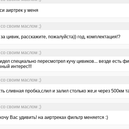
си аиртрек у меня
со своим маслом ;)
о за цивик, расскажите, пожалуйста)) год, комплектация!?
со своим маслом ;)
идел специально пересмотрел кучу цивиков... везде есть ф
ный интерес!!!
со своим маслом ;)
ть сливная пробка,слил и залил столько же,и через 500км та
со своим маслом ;)
хочу Вас удивить! на аиртреках фильтр меняется :)