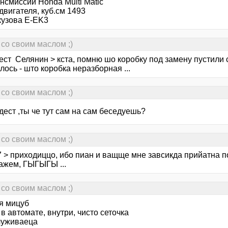
нсмиссии Honda Multi Matic
вигателя, куб.см 1493
кузова E-EK3
со своим маслом ;)
ст Селянин > кста, помню шо коробку под замену пустили с
ось - што коробка неразборная ...
со своим маслом ;)
ест ,ты че тут сам на сам беседуешь?
со своим маслом ;)
7 > приходиццо, ибо пиан и ващще мне завсикда прийатна
ажем, ГЫГЫГЫ ...
со своим маслом ;)
ня мицуб
в автомате, внутри, чисто сеточка
луживаеца