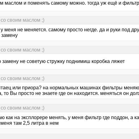
им маслом и поменять самому можно. тогда уж ещё и фильтр
со своим маслом ;)
у меня не меняется. самому просто негде. да и руки под др
 замену
со своим маслом ;)
 замену не советую стружку поднимиш коробка ляжет
со своим маслом ;)
китаец или приора? на нормальных машинах фильтры меняют
 то Вы просто не знаете где он находится. меняться он до
со своим маслом ;)
аю как на эксплорере менять, у меня фильтр где поддон, а к
 меня там 2,5 литра в нем