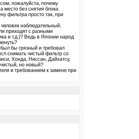
осом, пожалуйста, почему
а место без снятия блока
ну фильтра просто так, при
ы человек наблюдательный,
ли приходят с разными
а и т.д.)? Ведь в Японии народ
люнуть?
 был бы грязный и требовал
сл снимать чистый фильтр со
иси, Хонда, Ниссан, Дайхатсу,
е чистый, но новый?
теля и требованием к замене при