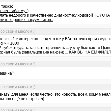
 также:
няет эмблему :)
елать недорого и качественно диагностику ходовой TOYOTA
жите хороших вакуумщиков..
со своим маслом ;)
овскый > интересно - под что же у ВАс заточка произведена?
d > + 1000
 зуб > откуда такая категоричночть ... у мну был как-то Цы
орная была (завальцована накрен) ... КАК ВЫ НА ЁМ ФИ
со своим маслом ;)
машина?
со своим маслом ;)
 знать. для меня, если честно, это новость. всем, кому мен
льтров ещё не встречал)
со своим маслом ;)