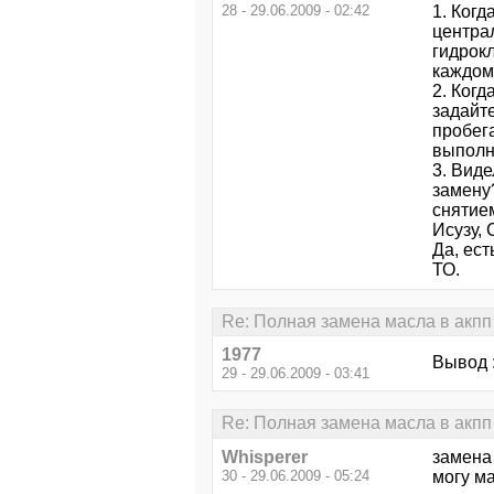
28 - 29.06.2009 - 02:42
1. Когд
центра
гидрокл
каждом
2. Когд
задайт
пробега
выполн
3. Вид
замену
снятием
Исузу, 
Да, ес
ТО.
Re: Полная замена масла в акпп 
1977
Вывод :
29 - 29.06.2009 - 03:41
Re: Полная замена масла в акпп 
Whisperer
замена 
30 - 29.06.2009 - 05:24
могу м