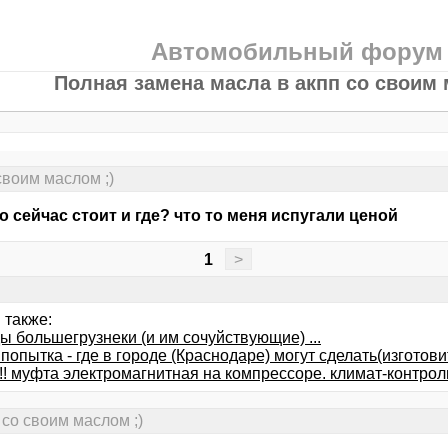
Автомобильный форум
Полная замена масла в акпп со своим 
своим маслом ;)
о сейчас стоит и где? что то меня испугали ценой
1
>
 также:
ы большегрузнеки (и им сочуйствующие) ...
попытка - где в городе (Краснодаре) могут сделать(изготови
!! муфта электромагнитная на компрессоре. климат-контрол
со своим маслом ;)