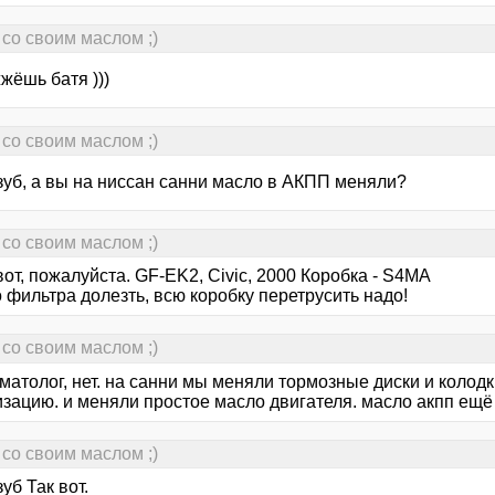
со своим маслом ;)
 жжёшь батя )))
со своим маслом ;)
зуб, а вы на ниссан санни масло в АКПП меняли?
со своим маслом ;)
вот, пожалуйста. GF-EK2, Civic, 2000 Коробка - S4MA
 фильтра долезть, всю коробку перетрусить надо!
со своим маслом ;)
матолог, нет. на санни мы меняли тормозные диски и колод
изацию. и меняли простое масло двигателя. масло акпп ещё
со своим маслом ;)
уб Так вот.