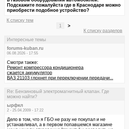
Подскажите пожалуйста где в Краснодаре можно
приобрести подобное устройство?
К списку тем
1
>
К списку разделов
Интересные темы
forums-kuban.ru
06.08.2026 - 17:55
Смотри также:
Ремонт компрессора кондиционера
сжается аккумулятор
ВАЗ 21103 глохнет при переключении передачи...
Re: Бензиновый электромагнитный клапан. Где
можно найти?
ырфкл
2 - 25.04.2009 - 17:22
Дело в том, что я ГБО не разу не покупал и не
устанавливал, а в первом попавшемся магазине