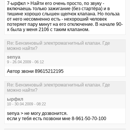
7-ырфкл > Найти его очень просто, по звуку -
включаешь только зажигание (без стартёра) и в
тишине хорошо слышен щелчок клапана. Но польза
от него несомненно есть - нехороший человек
потеряет пару минут на его отключение. В начале 90-
х была у меня 2106 с таким клапаном.
Re: Бензиновый электромагнитный клапан. Где
можно найти?
senya
9 - 26.04.2009 - 06:12
Автор звони 89615212195
Re: Бензиновый электромагнитный клапан. Где
можно найти?
ырфкл
10 - 30.04.2009 - 08:22
senya > не могу дозвонится.
если у тебя есть позвони мне 8-961-50-70-100