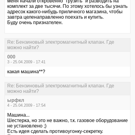
меня начали откровенно "грузить" и разводить на
комплект за две тысячи. По этому хотелось бы узнать
адресок какого-нибудь приличного магазина, чтобы
завтра целенаправленно поехать и купить.
Буду очень признателен.
Re: Бензиновый электромагнитный клапан. Где
можно найти?
000
3 - 25.04.2009 - 17:41
какая машина**?
Re: Бензиновый электромагнитный клапан. Где
можно найти?
ырфкл
4 - 25.04.2009 - 17:54
Машина...
Шестерка, но это не важно, т.к. газовое оборудование
не установлено ;)
Есть идея сделать противоугонку-секретку.