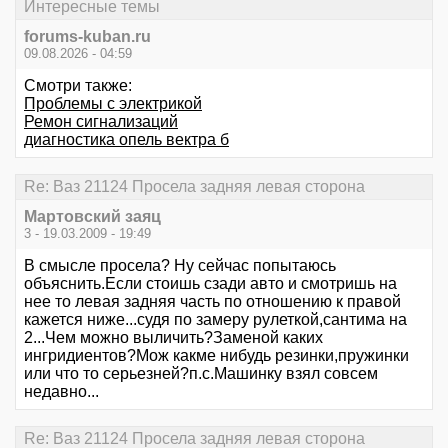
Интересные темы
forums-kuban.ru
09.08.2026 - 04:59
Смотри также:
Проблемы с электрикой
Ремон сигнализаций
диагностика опель вектра б
Re: Ваз 21124 Просела задняя левая сторона
Мартовский заяц
3 - 19.03.2009 - 19:49
В смысле просела? Ну сейчас попытаюсь
объяснить.Если стоишь сзади авто и смотришь на
нее то левая задняя часть по отношению к правой
кажется ниже...судя по замеру рулеткой,сантима на
2...Чем можно выличить?Заменой каких
ингридиентов?Мож какме нибудь резинки,пружинки
или что то серьезней?п.с.Машинку взял совсем
недавно...
Re: Ваз 21124 Просела задняя левая сторона