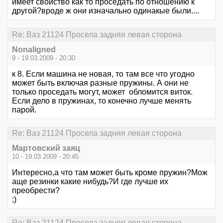
имеет свойство как то проседать по отношению к
другой?вроде ж они изначально одинакые были....
Re: Ваз 21124 Просела задняя левая сторона
Nonaligned
9 - 19.03.2009 - 20:30
к 8. Если машина не новая, то там все что угодно
может быть включая разные пружины. А они не
только проседать могут, может обломится виток.
Если дело в пружинах, то конечно лучше менять
парой.
Re: Ваз 21124 Просела задняя левая сторона
Мартовский заяц
10 - 19.03.2009 - 20:45
Интересно,а что там может быть кроме пружин?Мож
аще резинки какие нибудь?И где лучше их
преобрести?
;)
Re: Ваз 21124 Просела задняя левая сторона