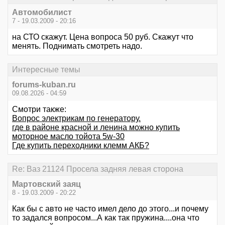
Автомобилист
7 - 19.03.2009 - 20:16
на СТО скажут. Цена вопроса 50 руб. Скажут что
менять. Поднимать смотреть надо.
Интересные темы
forums-kuban.ru
09.08.2026 - 04:59
Смотри также:
Вопрос электрикам по генератору.
где в районе красной и ленина можно купить
моторное масло тойота 5w-30
Где купить переходники клемм АКБ?
Re: Ваз 21124 Просела задняя левая сторона
Мартовский заяц
8 - 19.03.2009 - 20:22
Как бы с авто не часто имел дело до этого...и почему
то задался вопросом...А как так пружина....она что