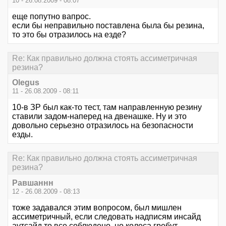
10 - 26.08.2009 - 08:07
еще попутно вапрос.
если бы неправильно поставлена была бы резина,
то это бы отразилось на езде?
Re: Как правильно должна стоять ассиметричная
резина?
Olegus
11 - 26.08.2009 - 08:11
10-в ЗР был как-то тест, там направленную резину
ставили задом-наперед на двенашке. Ну и это
довольно серьезно отразилось на безопасности
езды.
Re: Как правильно должна стоять ассиметричная
резина?
Равшаннн
12 - 26.08.2009 - 08:13
тоже задавался этим вопросом, был мишлен
ассиметричный, если следовать надписям инсайд
аутсайд то все соблюдено, но колеса гребут