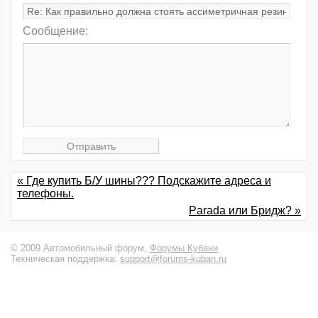
Сообщение:
« Где купить Б/У шины??? Подскажите адреса и
телефоны.
Parada или Бридж? »
© 2009 Автомобильный форум,
Форумы Кубани
.
Техническая поддержка:
support@forums-kuban.ru