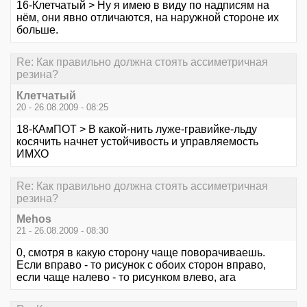
16-Клетчатый > Ну я имею в виду по надписям на
нём, они явно отличаются, на наружной стороне их
больше.
Re: Как правильно должна стоять ассиметричная
резина?
Клетчатый
20 - 26.08.2009 - 08:25
18-КАмПОТ > В какой-нить луже-гравийке-льду
косячить начнет устойчивость и управляемость
ИМХО
Re: Как правильно должна стоять ассиметричная
резина?
Mehos
21 - 26.08.2009 - 08:30
0, смотря в какую сторону чаще поворачиваешь.
Если вправо - то рисунок с обоих сторон вправо,
если чаще налево - то рисунком влево, ага