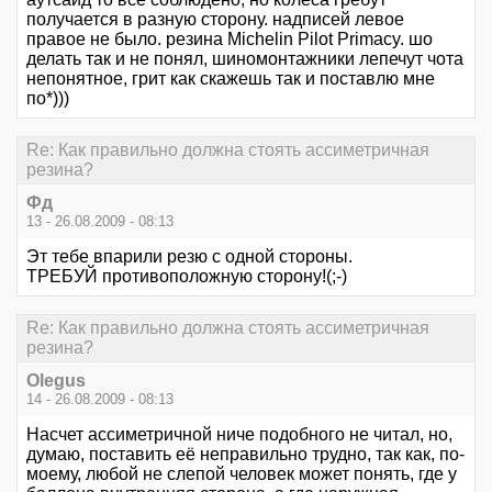
получается в разную сторону. надписей левое
правое не было. резина Michelin Pilot Primacy. шо
делать так и не понял, шиномонтажники лепечут чота
непонятное, грит как скажешь так и поставлю мне
по*)))
Re: Как правильно должна стоять ассиметричная
резина?
Фд
13 - 26.08.2009 - 08:13
Эт тебе впарили резю с одной стороны.
ТРЕБУЙ противоположную сторону!(;-)
Re: Как правильно должна стоять ассиметричная
резина?
Olegus
14 - 26.08.2009 - 08:13
Насчет ассиметричной ниче подобного не читал, но,
думаю, поставить её неправильно трудно, так как, по-
моему, любой не слепой человек может понять, где у