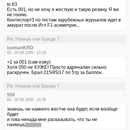
to 63
Есть 001, но не хочу я жесткую и такую резину. Я же
не гоняю.
Контиспорт3 по тестам зарубежных журналов идет в
аккурат после Игл F1 асиметрик...
Re: Нокиан или Бридж ?
icemanKRD
65 - 20.08.2009 - 10:29
+1 за 001 (сам езжу)
Хотя 050 не ХУЖЕ! Просто адреналин сильно
раскручен. Брал 215/45/17 по 5тр за баллон.
Re: Нокиан или Бридж ?
550
66 - 20.08.2009 - 10:30
знаешь, не намного жестче она будет, если вообще
будет
и тока ненада мне расказывать, что ты не
гоняешь)))))))))))