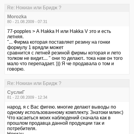
Re: Нокиан или Бридж ?
Morozka
80 - 21.08.2009 - 07:31
77-popples > А Hakka H или Hakka V это и есть
летняя.
"... Фирма которая поставляет резину на гонки
формулу 1 врядли может
сравнится с летней резиной фирмы которая и лето
толком не видит.... " они то делают.. тока нам он того
мало что перепадает. ))) Я че продавала о том и
говорю.
Re: Нокиан или Бридж ?
СуслиГ
81 - 22.08.2009 - 12:34
народ. я с Вас фигею. многие делают выводы по
одному использованному комплекту. Знатоки млин:)
Что касаеться моих наблюдений сначала как в
прошлом продавца данной продукции так и
потребителя.
Нокиан