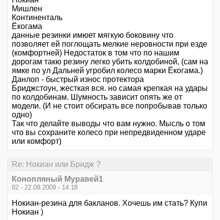
Мишлен
Континенталь
Ёкогама
данные резинки имюет мягкую боковину что
позволяет ей поглощать мелкие неровности при езде
(комфортней) Недостаток в том что по нашим
дорогам такю резину легко убить колдобиной, (сам на
ямке по ул Дальней угробил колесо марки Ёкогама.)
Данлоп - быстрый износ протектора
Бриджстоун, жесткая вся. но самая крепкая на удары
по колдобинам. Шумность зависит опять же от
модели. (И не стоит обсирать все попробывав только
одно)
Так что делайте выводы что вам нужно. Мысль о том
что вы сохраните колесо при непредвиденном ударе
или комфорт)
Re: Нокиан или Бридж ?
Конопляный Муравей1
82 - 22.08.2009 - 14:18
Нокиан-резина для бакланов. Хочешь им стать? Купи
Нокиан )