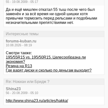
55 - 19.08.2009 - 05:17
Да и ещё мишлен откатал 55 тыш после чего был
заменён и за всё время ни одной шишки хотя
привычки тормозить перед рельсами и подобными
незначительными препятствиями нет.
Интересные темы
forums-kuban.ru
10.08.2026 - 08:19
Смотри также:
195/55R15 vs. 195/50R15. Целесообразна ли
экономия?
Резина на R13
Где варят диски и сколько по деньгам выходит?
Re: Нокиан или Бридж ?
Shina23
56 - 20.08.2009 - 05:10
http://www.shina23.ru/articles/hakka/