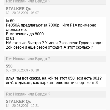
Re: Нокиан или Бридж ?
STALKER Qx
62 - 20.08.2009 - 08:07
to 60
Ре050А предлагают за 7000р., Игл F1A примерно
столько же.
В магазинах до 8000.
t0 61
НА сколько быстро ? У меня Экселленс Гудиер ходит
2ой сезон и еще сезон отходит. А этот сколько ?
Re: Нокиан или Бридж ?
550
63 - 20.08.2009 - 08:10
илья, ты вот скажи, на кой те этот 050, еси есть 001?
игл1 отдыхает, как вариант еще конти спорт конт 3
Re: Нокиан или Бридж ?
STALKER Qx
64 - 20.08.2009 - 10:21