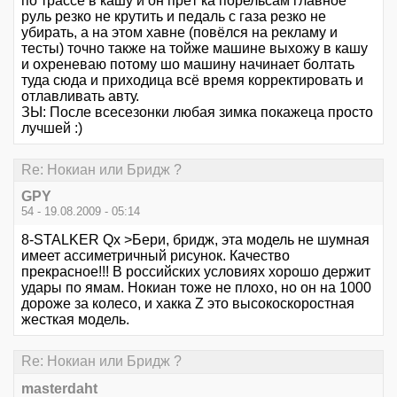
по трассе в кашу и он прёт ка порельсам главное
руль резко не крутить и педаль с газа резко не
убирать, а на этом хавне (повёлся на рекламу и
тесты) точно также на тойже машине выхожу в кашу
и охреневаю потому шо машину начинает болтать
туда сюда и приходица всё время корректировать и
отлавливать авту.
ЗЫ: После всесезонки любая зимка покажеца просто
лучшей :)
Re: Нокиан или Бридж ?
GPY
54 - 19.08.2009 - 05:14
8-STALKER Qx >Бери, бридж, эта модель не шумная
имеет ассиметричный рисунок. Качество
прекрасное!!! В российских условиях хорошо держит
удары по ямам. Нокиан тоже не плохо, но он на 1000
дороже за колесо, и хакка Z это высокоскоростная
жесткая модель.
Re: Нокиан или Бридж ?
masterdaht