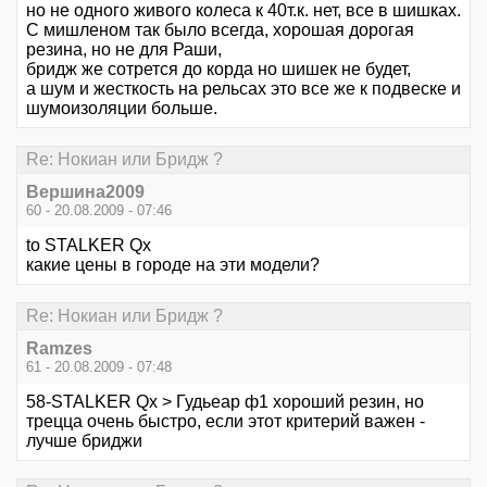
но не одного живого колеса к 40т.к. нет, все в шишках.
С мишленом так было всегда, хорошая дорогая
резина, но не для Раши,
бридж же сотрется до корда но шишек не будет,
а шум и жесткость на рельсах это все же к подвеске и
шумоизоляции больше.
Re: Нокиан или Бридж ?
Вершина2009
60 - 20.08.2009 - 07:46
to STALKER Qx
какие цены в городе на эти модели?
Re: Нокиан или Бридж ?
Ramzes
61 - 20.08.2009 - 07:48
58-STALKER Qx > Гудьеар ф1 хороший резин, но
трецца очень быстро, если этот критерий важен -
лучше бриджи