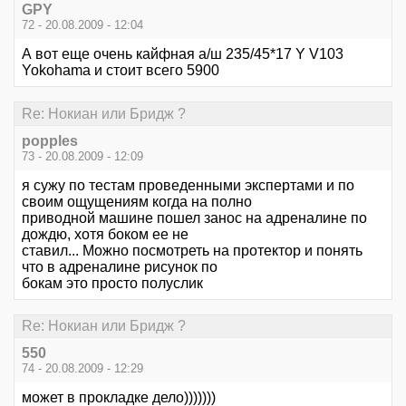
GPY
72 - 20.08.2009 - 12:04
А вот еще очень кайфная а/ш 235/45*17 Y V103
Yokohama и стоит всего 5900
Re: Нокиан или Бридж ?
popples
73 - 20.08.2009 - 12:09
я сужу по тестам проведенными экспертами и по
своим ощущениям когда на полно
приводной машине пошел занос на адреналине по
дождю, хотя боком ее не
ставил... Можно посмотреть на протектор и понять
что в адреналине рисунок по
бокам это просто полуслик
Re: Нокиан или Бридж ?
550
74 - 20.08.2009 - 12:29
может в прокладке дело)))))))