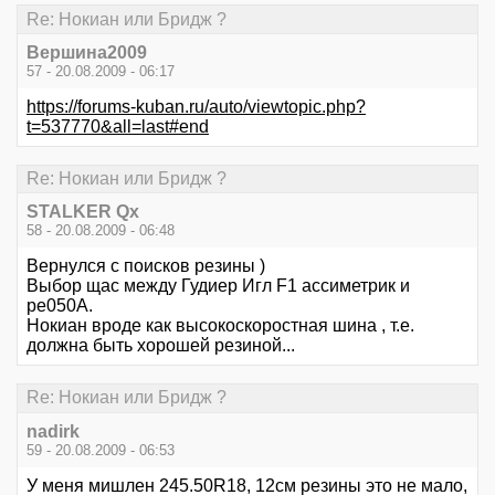
Re: Нокиан или Бридж ?
Вершина2009
57 - 20.08.2009 - 06:17
https://forums-kuban.ru/auto/viewtopic.php?
t=537770&all=last#end
Re: Нокиан или Бридж ?
STALKER Qx
58 - 20.08.2009 - 06:48
Вернулся с поисков резины )
Выбор щас между Гудиер Игл F1 ассиметрик и
ре050А.
Нокиан вроде как высокоскоростная шина , т.е.
должна быть хорошей резиной...
Re: Нокиан или Бридж ?
nadirk
59 - 20.08.2009 - 06:53
У меня мишлен 245.50R18, 12см резины это не мало,