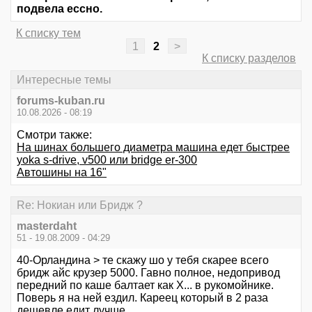
подвела ессно.
К списку тем
1
2
>
К списку разделов
Интересные темы
forums-kuban.ru
10.08.2026 - 08:19
Смотри также:
На шинах большего диаметра машина едет быстрее
yoka s-drive, v500 или bridge er-300
Автошины на 16"
Re: Нокиан или Бридж ?
masterdaht
51 - 19.08.2009 - 04:29
40-Орландина > те скажу шо у тебя скарее всего
бридж айс крузер 5000. Гавно полное, недопривод
передний по каше балтает как Х... в рукомойнике.
Поверь я на ней ездил. Кареец который в 2 раза
дешевле едит лучше.