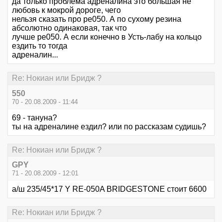
да только проблема адреналина это большая не
любовь к мокрой дороге, чего
нельзя сказать про ре050. А по сухому резина
абсолютно одинаковая, так что
лучше ре050. А если конечно в Усть-лабу на кольцо
ездить то тогда
адреналин...
Re: Нокиан или Бридж ?
550
70 - 20.08.2009 - 11:44
69 - тануна?
ты на адреналине ездил? или по рассказам судишь?
Re: Нокиан или Бридж ?
GPY
71 - 20.08.2009 - 12:01
а/ш 235/45*17 Y RE-050A BRIDGESTONE стоит 6600
Re: Нокиан или Бридж ?