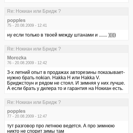
Re: Нокиан или Бридж ?
popples
75 - 20.08.2009 - 12:41
ну если только в твоей между штанами и ....... )))))
Re: Нокиан или Бридж ?
Morozka
76 - 20.08.2009 - 12:42
3-х летний опыт в продажах авторезины показывает-
нужно брать nokian. Hakka H или Hakka V.
Бриджстоун и рядом не стоял. И зимняя у них лучше.
А если брать у дилера то и гарантия на Нокиан есть.
Re: Нокиан или Бридж ?
popples
77 - 20.08.2009 - 12:47
тут разговор про летнюю ведется. А про зимнюю
никто не спорит зимы там