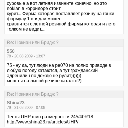
суровые а вот летняя извините конечно, но это
nokian в корридоре стоит
курит... Фирма которая поставляет резину на гонки
формулу 1 врядли может
сравнится с летней резиной фирмы которая и лето
толком не видит....
Re: Нокиан или Бридж ?
550
78 - 20.08.2009 - 13:07
75 - ну да, тут люди на ре070 на полно приводе в
любую погоду катаются, а тут гражданский
адренилин по дождю не рулит)))))))
мош ты на лысой резине каталсо?)
Re: Нокиан или Бридж ?
Shina23
79 - 21.08.2009 - 07:08
Тесты UHP шин размерности 245/40R18
http://www.shina23.ru/articles/UHP/