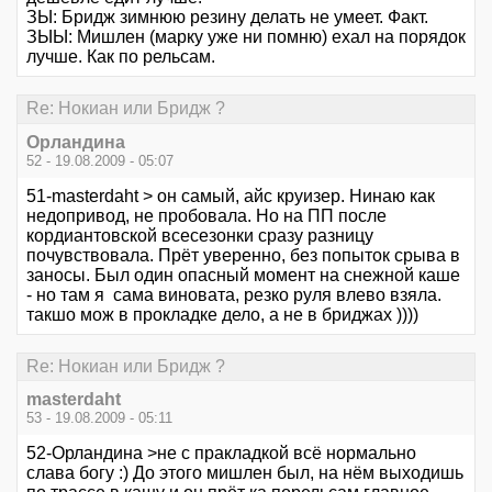
ЗЫ: Бридж зимнюю резину делать не умеет. Факт.
ЗЫЫ: Мишлен (марку уже ни помню) ехал на порядок
лучше. Как по рельсам.
Re: Нокиан или Бридж ?
Орландина
52 - 19.08.2009 - 05:07
51-masterdaht > он самый, айс круизер. Нинаю как
недопривод, не пробовала. Но на ПП после
кордиантовской всесезонки сразу разницу
почувствовала. Прёт уверенно, без попыток срыва в
заносы. Был один опасный момент на снежной каше
- но там я сама виновата, резко руля влево взяла.
такшо мож в прокладке дело, а не в бриджах ))))
Re: Нокиан или Бридж ?
masterdaht
53 - 19.08.2009 - 05:11
52-Орландина >не с пракладкой всё нормально
слава богу :) До этого мишлен был, на нём выходишь