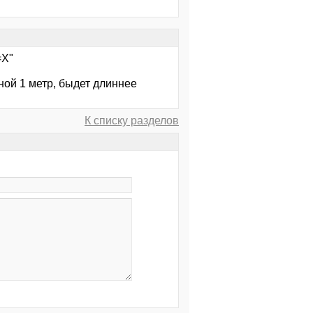
=Х"
ной 1 метр, быдет длиннее
К списку разделов