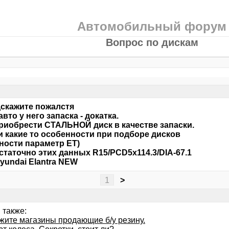
Автомобильный форум
Вопрос по дискам
дскажите пожалстя
вто у него запаска - докатка.
риобрести СТАЛЬНОЙ диск в качестве запаски.
и какие то особенности при подборе дисков
тности параметр ЕТ)
статочно этих данных R15/PCD5x114.3/DIA-67.1
yundai Elantra NEW
1
>
 также:
жите магазины продающие б/у резину.