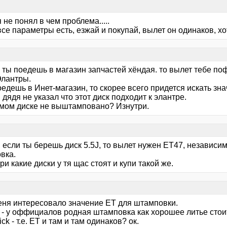
 я не понял в чем проблема.....
все параметры есть, езжай и покупай, вылет он одинаков, хо
 ты поедешь в магазин запчастей хёндая. то вылет тебе поф
Элантры.
едешь в Инет-магазин, то скорее всего придется искать зна
дядя не указал что этот диск подходит к элантре.
амом диске не выштамповано? Изнутри.
 если ты берешь диск 5.5J, то вылет нужен ЕТ47, независимо
вка.
и какие диски у тя щас стоят и купи такой же.
меня интересовало значение ЕТ для штамповки.
- у оффициалов родная штамповка как хорошее литье стоит, 
ck - т.е. ЕТ и там и там одинаков? ок.