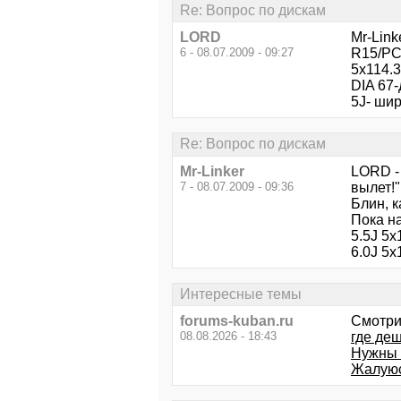
Re: Вопрос по дискам
LORD
Mr-Link
6 - 08.07.2009 - 09:27
R15/PC
5x114.
DIA 67
5J- шир
Re: Вопрос по дискам
Mr-Linker
LORD - 
7 - 08.07.2009 - 09:36
вылет!"
Блин, к
Пока на
5.5J 5x
6.0J 5x
Интересные темы
forums-kuban.ru
Смотри
08.08.2026 - 18:43
где де
Нужны 
Жалуюсь