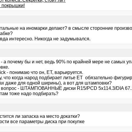
 колеса..Секретки, стоит ли?
 покрышки!
 стальные на иномарки делают? в смысле сторонние произво
бабке?
авда интересно. Никогда не задумывался.
- а почему бы и нет, ведь 90% по крайней мере не самых у
вке.
ck - понимаю что он, ЕТ, варьируется.
у, что когда народ подбирает литье ЕТ обязательно фигури
ах даже для одной ширины), а вот для штамповки?
 вопрос - ШТАМПОВАННЫЕ диски R15/PCD 5x114.3/DIA 67.1/5
 там тоже надо подбирать?
стится ли запаска на место докатки?
юсти все параметры диска при покупке