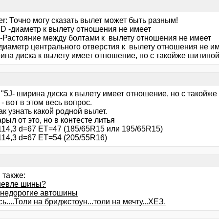
er: Точно могу сказать вылет может быть разным!
D -диаметр к вылету отношения не имеет
3-Растояние между болтами к вылету отношения не имеет
-диаметр центрального отверстия к вылету отношения не и
ина диска к вылету имеет отношение, но с такойже шитиной
"5J- ширина диска к вылету имеет отношение, но с такойже
 - вот в этом весь вопрос.
ак узнать какой родной вылет.
рыл от это, но в контесте литья
114,3 d=67 ET=47 (185/65R15 или 195/65R15)
114,3 d=67 ET=54 (205/55R16)
 также:
шевле шины?
недорогие автошины
....Толи на бриджстоун...толи на мечту...ХЕЗ.