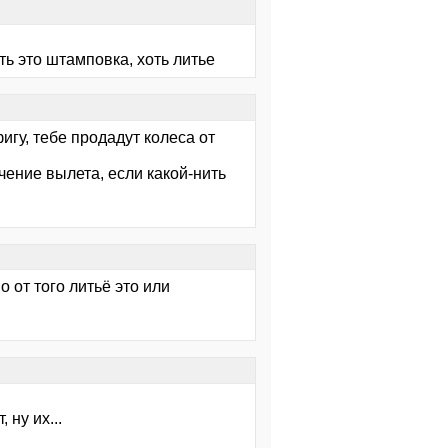
ть это штамповка, хоть литье
игу, тебе продадут колеса от
чение вылета, если какой-нить
 от того литьё это или
ну их...