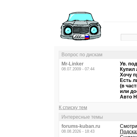
Вопрос по дискам
Mr-Linker
Ув. по
08.07.2009 - 07:44
Купил а
Хочу п
Есть л
(в час
или до
Авто H
К списку тем
Интересные темы
forums-kuban.ru
Смотри
08.08.2026 - 18:43
Подска