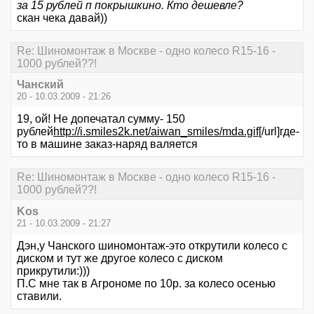
за 15 рублей п покрышкино. Кто дешевле?
скан чека давай))
Re: Шиномонтаж в Москве - одно колесо R15-16 -
1000 рублей??!
Чанский
20 - 10.03.2009 - 21:26
19, ой! Не допечатал сумму- 150
рублей
http://i.smiles2k.net/aiwan_smiles/mda.gif
[/url]где-
то в машине заказ-наряд валяется
Re: Шиномонтаж в Москве - одно колесо R15-16 -
1000 рублей??!
Kos
21 - 10.03.2009 - 21:27
Дэн,у Чанского шиномонтаж-это открутили колесо с
диском и тут же другое колесо с диском
прикрутили:)))
П.С мне так в Агрономе по 10р. за колесо осенью
ставили.