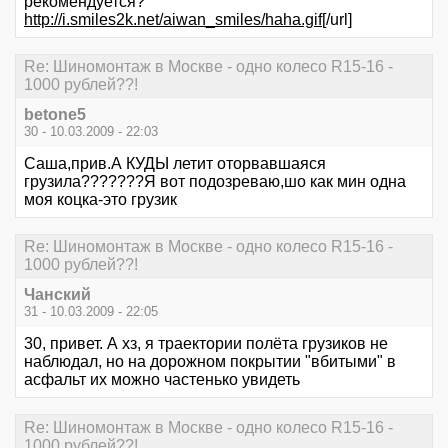
рекомендуется?
http://i.smiles2k.net/aiwan_smiles/haha.gif
[/url]
Re: Шиномонтаж в Москве - одно колесо R15-16 -
1000 рублей??!
betone5
30 - 10.03.2009 - 22:03
Саша,прив.А КУДЫ летит оторвавшаяся
грузила???????Я вот подозреваю,шо как мин одна
моя коцка-это грузик
Re: Шиномонтаж в Москве - одно колесо R15-16 -
1000 рублей??!
Чанский
31 - 10.03.2009 - 22:05
30, привет. А хз, я траектории полёта грузиков не
наблюдал, но на дорожном покрытии "вбитыми" в
асфальт их можно частенько увидеть
Re: Шиномонтаж в Москве - одно колесо R15-16 -
1000 рублей??!