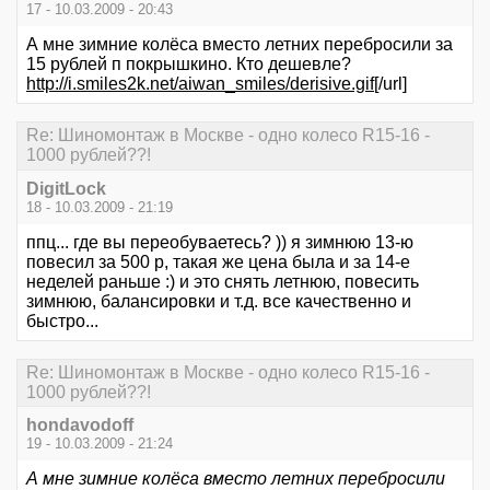
17 - 10.03.2009 - 20:43
А мне зимние колёса вместо летних перебросили за
15 рублей п покрышкино. Кто дешевле?
http://i.smiles2k.net/aiwan_smiles/derisive.gif
[/url]
Re: Шиномонтаж в Москве - одно колесо R15-16 -
1000 рублей??!
DigitLock
18 - 10.03.2009 - 21:19
ппц... где вы переобуваетесь? )) я зимнюю 13-ю
повесил за 500 р, такая же цена была и за 14-е
неделей раньше :) и это снять летнюю, повесить
зимнюю, балансировки и т.д. все качественно и
быстро...
Re: Шиномонтаж в Москве - одно колесо R15-16 -
1000 рублей??!
hondavodoff
19 - 10.03.2009 - 21:24
А мне зимние колёса вместо летних перебросили