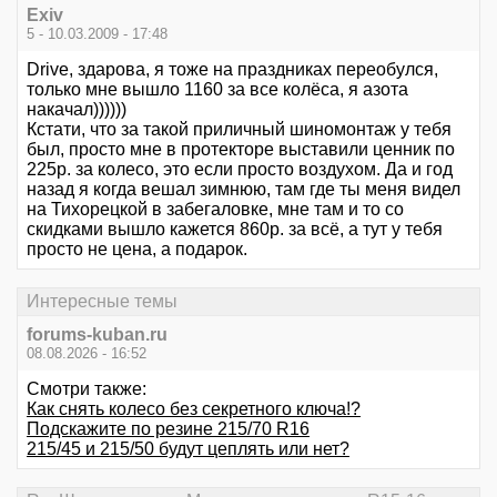
Exiv
5 - 10.03.2009 - 17:48
Drive, здарова, я тоже на праздниках переобулся,
только мне вышло 1160 за все колёса, я азота
накачал))))))
Кстати, что за такой приличный шиномонтаж у тебя
был, просто мне в протекторе выставили ценник по
225р. за колесо, это если просто воздухом. Да и год
назад я когда вешал зимнюю, там где ты меня видел
на Тихорецкой в забегаловке, мне там и то со
скидками вышло кажется 860р. за всё, а тут у тебя
просто не цена, а подарок.
Интересные темы
forums-kuban.ru
08.08.2026 - 16:52
Смотри также:
Как снять колесо без секретного ключа!?
Подскажите по резине 215/70 R16
215/45 и 215/50 будут цеплять или нет?