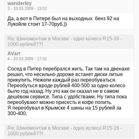
wanderley
3 - 10.03.2009 - 13:02
Да, а вот в Питере был на выходных бенз 92 на
Лукойле стоит 17-70руб.))
Re: Шиномонтаж в Москве - одно колесо R15-16 -
1000 рублей??!
AVart
4 - 10.03.2009 - 17:01
Сосед в Питер перебрался жить. Так там на двенахе
решил, что несильно дороже встанет диски литые
прикупить. Нежели каждый раз переобуваться.
Переобуться вроде рублей 400-500 за одно колесо
было год назад. Ну это как он сказал не в самом
дешёвом сервисе. Типа с удобствами. Ну типа пока
переобувают можно присесть и кофе попить.
Я переобувал в Крымске 4 шины на 15 рублей за
300-400.
Re: Шиномонтаж в Москве - одно колесо R15-16 -
1000 рублей??!