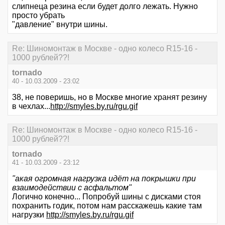
слипнеца резина если будет долго лежать. Нужно
просто убрать
"давление" внутри шины.
Re: Шиномонтаж в Москве - одно колесо R15-16 -
1000 рублей??!
tornado
40 - 10.03.2009 - 23:02
38, не поверишь, но в Москве многие хранят резину
в чехлах...
http://smyles.by.ru/rgu.gif
Re: Шиномонтаж в Москве - одно колесо R15-16 -
1000 рублей??!
tornado
41 - 10.03.2009 - 23:12
"акая огромная нагрузка идёт на покрышки при
взаимодействии с асфальтом"
Логично конечно... Попробуй шины с дисками стоя
похранить годик, потом нам расскажешь какие там
нагрузки
http://smyles.by.ru/rgu.gif