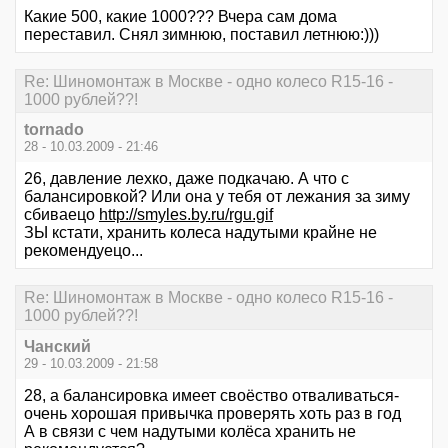
Какие 500, какие 1000??? Вчера сам дома
переставил. Снял зимнюю, поставил летнюю:)))
Re: Шиномонтаж в Москве - одно колесо R15-16 -
1000 рублей??!
tornado
28 - 10.03.2009 - 21:46
26, давление лехко, даже подкачаю. А что с
балансировкой? Или она у тебя от лежания за зиму
сбиваецо
http://smyles.by.ru/rgu.gif
ЗЫ кстати, хранить колеса надутыми крайне не
рекомендуецо...
Re: Шиномонтаж в Москве - одно колесо R15-16 -
1000 рублей??!
Чанский
29 - 10.03.2009 - 21:58
28, а балансировка имеет своёство отваливаться-
очень хорошая привычка проверять хоть раз в год
А в связи с чем надутыми колёса хранить не