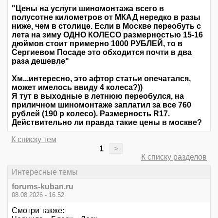
"Цены на услуги шиномонтажа всего в
полусотне километров от МКАД нередко в разы
ниже, чем в столице. Если в Москве переобуть с
лета на зиму ОДНО КОЛЕСО размерностью 15-16
дюймов стоит примерно 1000 РУБЛЕЙ, то в
Сергиевом Посаде это обходится почти в два
раза дешевле"
Хм...интересно, это афтор статьи опечатался,
может имелось ввиду 4 колеса?))
Я тут в выходные в летнюю переобулся, на
приличном шиномонтаже заплатил за все 760
рублей (190 р колесо). Размерность R17.
Действительно ли правда такие цены в москве?
К списку тем
1
>
К списку разделов
Интересные темы
forums-kuban.ru
08.08.2026 - 16:52
Смотри также: