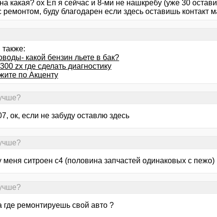
а какая? ох Ёп я сейчас и 8-ми не нашкребу (уже 30 оставил
с ремонтом, буду благодарен если здесь оставишь контакт 
 также:
воды- какой бензин льете в бак?
300 zx где сделать диагностику
жите по Акценту
лучше?
7, ок, если не забуду оставлю здесь
лучше?
у меня ситроен с4 (половина запчастей одинаковых с пежо)
лучше?
а где ремонтируешь свой авто ?