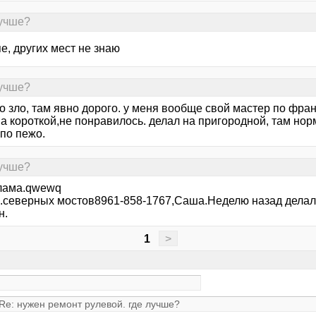
лучше?
е, других мест не знаю
лучше?
о зло, там явно дорого. у меня вообще свой мастер по фран
а короткой,не понравилось. делал на пригородной, там нор
по пежо.
лучше?
лама.qwewq
л.северных мостов8961-858-1767,Саша.Неделю назад делал
н.
1
>