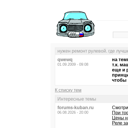
нужен ремонт рулевой. где лучш
qwewq
на тем
01.09.2009 - 09:08
т.к. м
еще и 
принци
чтобы 
К списку тем
Интересные темы
forums-kuban.ru
Смотри
06.08.2026 - 20:00
При то
Цены н
Реле з