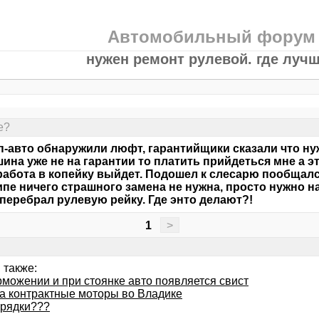
Автомобильный форум
нужен ремонт рулевой. где луч
е?
п-авто обнаружили люфт, гарантийщики сказали что ну
ашина уже не на гарантии то платить прийдеться мне а эт
работа в копейку выйдет. Подошел к слесарю пообщался
пе ничего страшного замена не нужна, просто нужно н
перебрал рулевую рейку. Где энто делают?!
1
>
 также:
рможении и при стоянке авто появляется свист
а контрактные моторы во Владике
арядки???