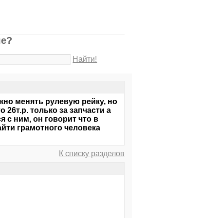
ше?
Найти!
жно менять рулевую рейку, но
о 26т.р. только за запчасти а
 с ним, он говорит что в
айти грамотного человека
К списку разделов