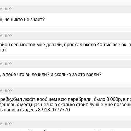
лучше?
н, че никто не знает?
лучше?
айон сев мостов,мне делали, проехал около 40 тыс,всё ок. 
ат.
лучше?
 а тебе что вылечили? и сколько за это взяли?
лучше?
рейку,был люфт, вообщем всю перебрали. было 8 000р, в пр
ешёвых мест,щас незнаю сколько стоит. лучше мне позвонит
ь написать здесь 8-918-9777770
лучше?