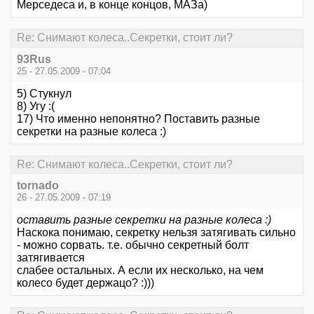
Мерседеса и, в конце концов, МАЗа)
Re: Снимают колеса..Секретки, стоит ли?
93Rus
25 - 27.05.2009 - 07:04
5) Стукнул
8) Угу :(
17) Что именно непонятно? Поставить разные
секретки на разные колеса :)
Re: Снимают колеса..Секретки, стоит ли?
tornado
26 - 27.05.2009 - 07:19
оставить разные секретки на разные колеса :)
Наскока понимаю, секретку нельзя затягивать сильно
- можно сорвать. т.е. обычно секретный болт
затягивается
слабее остальных. А если их несколько, на чем
колесо будет держацо? :)))