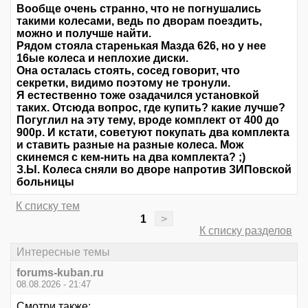
Вообще очень странно, что не погнушались
такими колесами, ведь по дворам поездить,
можно и получше найти.
Рядом стояла старенькая Мазда 626, но у нее
16ые колеса и неплохие диски.
Она осталась стоять, сосед говорит, что
секретки, видимо поэтому не тронули.
Я естественно тоже озадачился установкой
таких. Отсюда вопрос, где купить? какие лучше?
Погуглил на эту тему, вроде комплект от 400 до
900р. И кстати, советуют покупать два комплекта
и ставить разные на разные колеса. Мож
скинемся с кем-нить на два комплекта? ;)
З.Ы. Колеса сняли во дворе напротив ЗИПовской
больницы
К списку тем
1
>
К списку разделов
Интересные темы
forums-kuban.ru
08.08.2026 - 21:47
Смотри также: