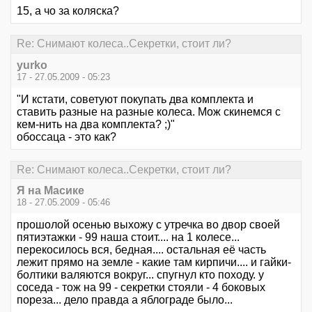
15, а чо за коляска?
Re: Снимают колеса..Секретки, стоит ли?
yurko
17 - 27.05.2009 - 05:23
"И кстати, советуют покупать два комплекта и
ставить разные на разные колеса. Мож скинемся с
кем-нить на два комплекта? ;)"
обоссаца - это как?
Re: Снимают колеса..Секретки, стоит ли?
Я на Масике
18 - 27.05.2009 - 05:46
прошолой осенью выхожу с утречка во двор своей
пятиэтажки - 99 наша стоит.... на 1 колесе...
перекосилось вся, бедная.... остальная её часть
лежит прямо на земле - какие там кирпичи.... и гайки-
болтики валяются вокруг... спугнул кто походу. у
соседа - тож на 99 - секретки стояли - 4 боковых
пореза... дело правда а яблограде было...