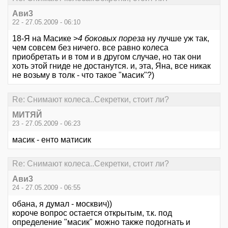
Ави3
22 - 27.05.2009 - 06:10
18-Я на Масике >
4 боковых пореза
ну лучше уж так,
чем совсем без ничего. все равно колеса
приобретать и в том и в другом случае, но так они
хоть этой гниде не достанутся. и, эта, Яна, все никак
не возьму в толк - что такое "масик"?)
Re: Снимают колеса..Секретки, стоит ли?
МИТЯЙ
23 - 27.05.2009 - 06:23
масик - енто матисик
Re: Снимают колеса..Секретки, стоит ли?
Ави3
24 - 27.05.2009 - 06:55
обана, я думал - москвич))
короче вопрос остается открытым, т.к. под
определение "масик" можно также подогнать и