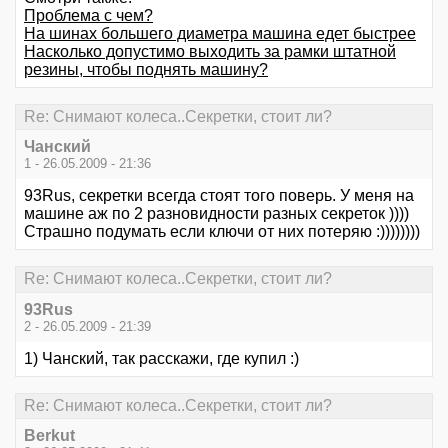
Проблема с чем?
На шинах большего диаметра машина едет быстрее
Насколько допустимо выходить за рамки штатной
резины, чтобы поднять машину?
Re: Снимают колеса..Секретки, стоит ли?
Чанский
1 - 26.05.2009 - 21:36
93Rus, секретки всегда стоят того поверь. У меня на
машине аж по 2 разновидности разных секреток ))))
Страшно подумать если ключи от них потеряю :))))))))
Re: Снимают колеса..Секретки, стоит ли?
93Rus
2 - 26.05.2009 - 21:39
1) Чанский, так расскажи, где купил :)
Re: Снимают колеса..Секретки, стоит ли?
Berkut