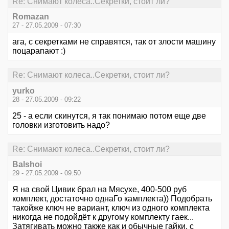
Re: Снимают колеса..Секретки, стоит ли?
Romazan
27 - 27.05.2009 - 07:30
ага, с секретками не справятся, так от злости машину
поцарапают :)
Re: Снимают колеса..Секретки, стоит ли?
yurko
28 - 27.05.2009 - 09:22
25 - а если скинутся, я так понимаю потом еще две
головки изготовить надо?
Re: Снимают колеса..Секретки, стоит ли?
Balshoi
29 - 27.05.2009 - 09:50
Я на свой Цивик брал на Мясухе, 400-500 руб
комплект, достаточно однаГо камплекта)) Подобрать
такойже ключ не вариант, ключ из одного комплекта
никогда не подойдёт к другому комплекту гаек...
Затягивать можно также как и обычные гайки, с