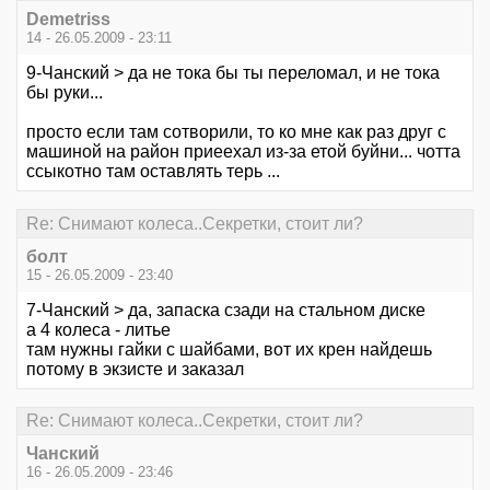
Demetriss
14 - 26.05.2009 - 23:11
9-Чанский > да не тока бы ты переломал, и не тока
бы руки...
просто если там сотворили, то ко мне как раз друг с
машиной на район приеехал из-за етой буйни... чотта
ссыкотно там оставлять терь ...
Re: Снимают колеса..Секретки, стоит ли?
болт
15 - 26.05.2009 - 23:40
7-Чанский > да, запаска сзади на стальном диске
а 4 колеса - литье
там нужны гайки с шайбами, вот их крен найдешь
потому в экзисте и заказал
Re: Снимают колеса..Секретки, стоит ли?
Чанский
16 - 26.05.2009 - 23:46