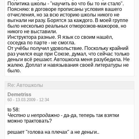
Политика школы - "научить во что бы то ни стало".
Поясняю: в договоре прописаны условия вашего
отчисления, но за всю историю школы никого не
выгнали ни разу. Борятся за каждого. В моей группе
было несколько реальных отморозков-мажоров, но
никого не выставили.
Инструктора разные. Я язык со своим нашёл,
соседка по парте - не смогла.
От учёбы получил удовольствие. Поскольку крайний
раз учился еще при Союзе, думал, что сейчас только
деньги всё решают. Автошкола меня разубедила. Не
жалею. Доплат и навязывания своей литературы не
было.
Re: Автошколы
Demetriss
60 - 13.03.2009 - 12:34
to 58:
Честно и непродажно
- да-да, теперь так взятки
можно трактовать?
решает "голова на плечах" а не деньги..