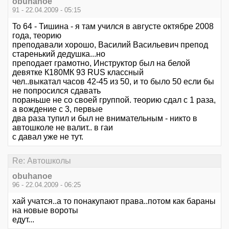
obuhanoe
91 - 22.04.2009 - 05:15
To 64 - Тишина - я там учился в августе октябре 2008
года, теорию
преподавали хорошо, Василий Васильевич препод
старенький дедушка...но
преподает грамотно, Инструктор был на белой
девятке К180МК 93 RUS классный
чел..выкатал часов 42-45 из 50, и то было 50 если бы
не попросился сдавать
пораньше не со своей группой. теорию сдал с 1 раза,
а вождение с 3, первые
два раза тупил и был не внимательным - никто в
автошколе не валит.. в гаи
с давал уже не тут.
Re: Автошколы
obuhanoe
96 - 22.04.2009 - 06:25
хай учатся..а то понакупают права..потом как бараны
на новые вороты
едут...