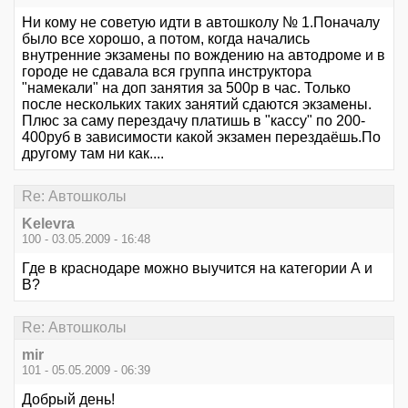
Ни кому не советую идти в автошколу № 1.Поначалу
было все хорошо, а потом, когда начались
внутренние экзамены по вождению на автодроме и в
городе не сдавала вся группа инструктора
"намекали" на доп занятия за 500р в час. Только
после нескольких таких занятий сдаются экзамены.
Плюс за саму перездачу платишь в "кассу" по 200-
400руб в зависимости какой экзамен перездаёшь.По
другому там ни как....
Re: Автошколы
Kelevra
100 - 03.05.2009 - 16:48
Где в краснодаре можно выучится на категории А и
В?
Re: Автошколы
mir
101 - 05.05.2009 - 06:39
Добрый день!