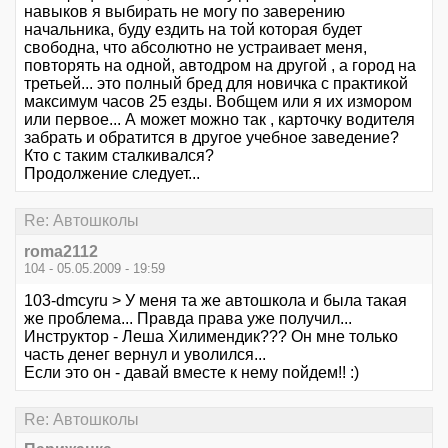
навыков я выбирать не могу по заверению
начальника, буду ездить на той которая будет
свободна, что абсолютно не устраивает меня,
повторять на одной, автодром на другой , а город на
третьей... это полный бред для новичка с практикой
максимум часов 25 езды. Вобщем или я их измором
или первое... А может можно так , карточку водителя
забрать и обратится в другое учебное заведение?
Кто с таким сталкивался?
Продолжение следует...
Re: Автошколы
roma2112
104 - 05.05.2009 - 19:59
103-dmcyru > У меня та же автошкола и была такая
же проблема... Правда права уже получил...
Инструктор - Леша Хилимендик??? Он мне только
часть денег вернул и уволился...
Если это он - давай вместе к нему пойдем!! :)
Re: Автошколы