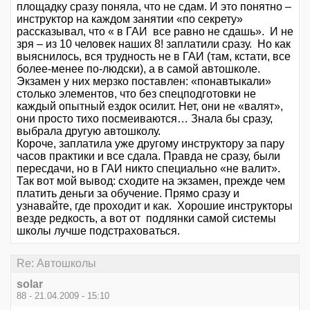
площадку сразу поняла, что не сдам. И это понятно –
инструктор на каждом занятии «по секрету»
рассказывал, что « в ГАИ все равно не сдашь». И не
зря – из 10 человек наших 8! заплатили сразу. Но как
выяснилось, вся трудность не в ГАИ (там, кстати, все
более-менее по-людски), а в самой автошколе.
Экзамен у них мерзко поставлен: «понавтыкали»
столько элементов, что без спецподготовки не
каждый опытный ездок осилит. Нет, они не «валят»,
они просто тихо посмеиваются… Знала бы сразу,
выбрала другую автошколу.
Короче, заплатила уже другому инструктору за пару
часов практики и все сдала. Правда не сразу, были
пересдачи, но в ГАИ никто специально «не валит».
Так вот мой вывод: сходите на экзамен, прежде чем
платить деньги за обучение. Прямо сразу и
узнавайте, где проходит и как. Хорошие инструкторы
везде редкость, а вот от подлянки самой системы
школы лучше подстраховаться.
Re: Автошколы
solar
88 - 21.04.2009 - 15:10