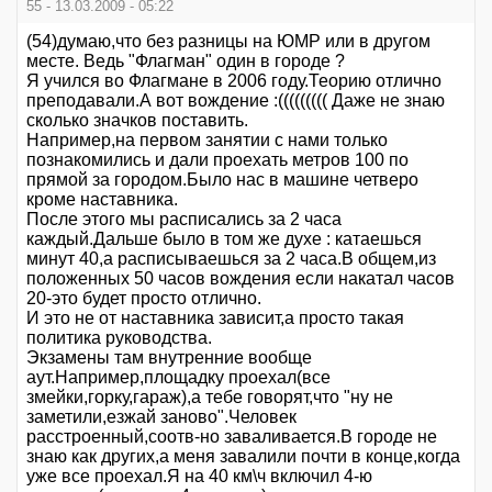
55 - 13.03.2009 - 05:22
(54)думаю,что без разницы на ЮМР или в другом
месте. Ведь "Флагман" один в городе ?
Я учился во Флагмане в 2006 году.Теорию отлично
преподавали.А вот вождение :((((((((( Даже не знаю
сколько значков поставить.
Например,на первом занятии с нами только
познакомились и дали проехать метров 100 по
прямой за городом.Было нас в машине четверо
кроме наставника.
После этого мы расписались за 2 часа
каждый.Дальше было в том же духе : катаешься
минут 40,а расписываешься за 2 часа.В общем,из
положенных 50 часов вождения если накатал часов
20-это будет просто отлично.
И это не от наставника зависит,а просто такая
политика руководства.
Экзамены там внутренние вообще
аут.Например,площадку проехал(все
змейки,горку,гараж),а тебе говорят,что "ну не
заметили,езжай заново".Человек
расстроенный,соотв-но заваливается.В городе не
знаю как других,а меня завалили почти в конце,когда
уже все проехал.Я на 40 км\ч включил 4-ю