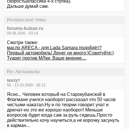
скорость(классика 4-х ступка).
Дальше думай сам.
Интересные темы
forums-kuban.ru
09.08.2026 - 03:14
Смотри также:
масло ARECA - для Lada Samara подойдёт?
Первый автомобиль! Денег не много:)Советуйте:)
Туарег против МЛки. Ваше мнение....
Re: Автошколы
мазут
56 - 13.03.2009 - 06:12
Ясно... Человек который на Старокубанской в
Флагмане учился наоборот рассказал что 50 часов
чистыми накатал.Ну и по теории говорит учат и
дрючат-но это же хорошо наоборот! Меньше
вопросов будет когда сам за руль сядешь.Просто
действительно хочу научиться,а не корочку засунуть
в карман...