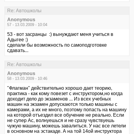
Re: Автошколы
Anonymous
57 - 13.03.2009 - 10:04
53 - вот засранцы :) вынуждают меня учиться в
Адыгее :)
сделали бы возможность по самоподготовке
сдавать...
Re: Автошколы
Anonymous
58 - 13.03.2009 - 10:46
"Флагман" действительно хорошо дает теорию,
практика - как кому повезет с инструктором,но когда
доходит дело до экзаменов ... Из всех учебных
машин на экзамен допускаются только машины с
камерами, а их не много, поэтому попасть на машину
на которой отъездил все обучение не реально. Если
не супер Ас, волнуешься и не сразу чувствуешь
чужую машину, можешь завалиться. У нас все летели
в основном на эстакаде. А на той 14ой инструктора