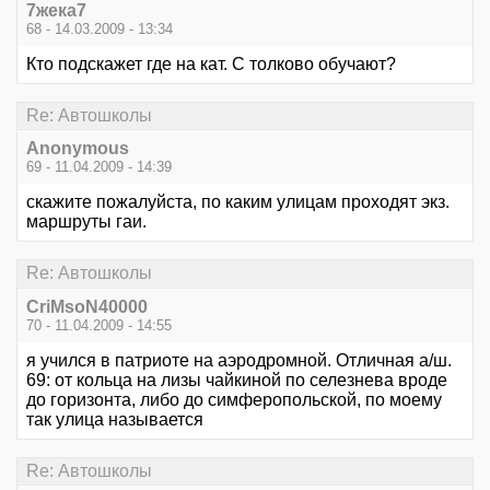
7жека7
68 - 14.03.2009 - 13:34
Кто подскажет где на кат. С толково обучают?
Re: Автошколы
Anonymous
69 - 11.04.2009 - 14:39
скажите пожалуйста, по каким улицам проходят экз.
маршруты гаи.
Re: Автошколы
CriMsoN40000
70 - 11.04.2009 - 14:55
я учился в патриоте на аэродромной. Отличная а/ш.
69: от кольца на лизы чайкиной по селезнева вроде
до горизонта, либо до симферопольской, по моему
так улица называется
Re: Автошколы