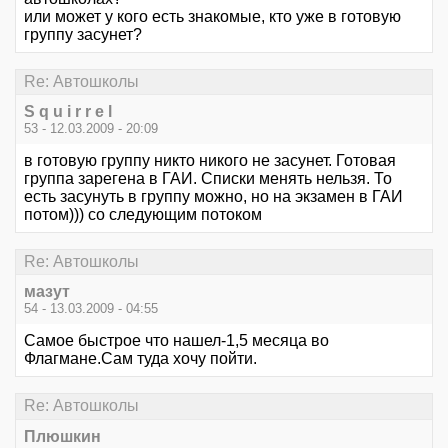
или может у кого есть знакомые, кто уже в готовую
группу засунет?
Re: Автошколы
S q u i r r e l
53 - 12.03.2009 - 20:09
в готовую группу никто никого не засунет. Готовая
группа зарегена в ГАИ. Списки менять нельзя. То
есть засунуть в группу можно, но на экзамен в ГАИ
потом))) со следующим потоком
Re: Автошколы
мазут
54 - 13.03.2009 - 04:55
Самое быстрое что нашел-1,5 месяца во
Флагмане.Сам туда хочу пойти.
Re: Автошколы
Плюшкин