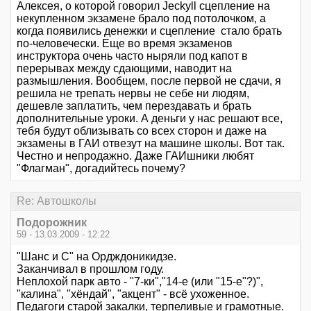
Алексея, о которой говорил Jeckyll сцепление на
некупленном экзамене брало под потолочком, а
когда появились денежки и сцепление стало брать
по-человечески. Еще во время экзаменов
инструктора очень часто ныряли под капот в
перерывах между сдающими, наводит на
размышления. Вообщем, после первой не сдачи, я
решила не трепать нервы не себе ни людям,
дешевле заплатить, чем перездавать и брать
дополнительные уроки. А деньги у нас решают все,
тебя будут облизывать со всех сторон и даже на
экзамены в ГАИ отвезут на машине школы. Вот так.
Честно и непродажно. Даже ГАИшники любят
"Флагман", догадийтесь почему?
Re: Автошколы
Подорожник
59 - 13.03.2009 - 12:22
"Шанс и С" на Ордждоникидзе.
Заканчивал в прошлом году.
Неплохой парк авто - "7-ки","14-е (или "15-е"?)",
"калина", "хёндай", "акцент" - всё ухоженное.
Педагоги старой закалки, терпеливые и грамотные.