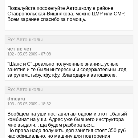
Пожалуйста посоветуйте Автошколу в районе
Ставропольская-Вишнякова, можно ЦМР или СМР.
Всем заранее спасибо за помощь.
Re: Автошколы
чет не чет
102 - 05.05.2009 - 07:08
"Шанс и С"..реально полученные знания...усные
занятия и те были интересны и содержательны..год
за рулем..тьфу.тфу.тфу...благодарна автошколе.
Re: Автошколы
dmcyru
103 - 05.05.2009 - 18:32
Вообщем на уши поставил автодром и этот ...баный
комбинат на уши. Адрес уже бывшего инструктора
мне выдали... ща будем разбираться...
Но права надо получить. доп занятия стоят 350 руб
час официально, но машину для повторения