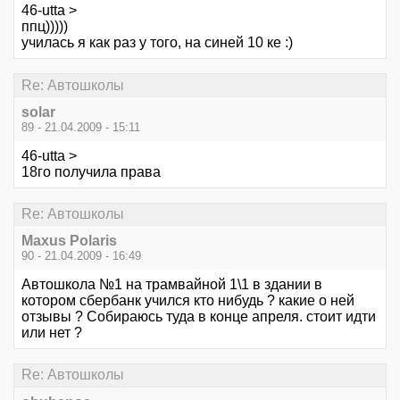
46-utta >
ппц)))))
училась я как раз у того, на синей 10 ке :)
Re: Автошколы
solar
89 - 21.04.2009 - 15:11
46-utta >
18го получила права
Re: Автошколы
Maxus Polaris
90 - 21.04.2009 - 16:49
Автошкола №1 на трамвайной 1\1 в здании в
котором сбербанк учился кто нибудь ? какие о ней
отзывы ? Собираюсь туда в конце апреля. стоит идти
или нет ?
Re: Автошколы