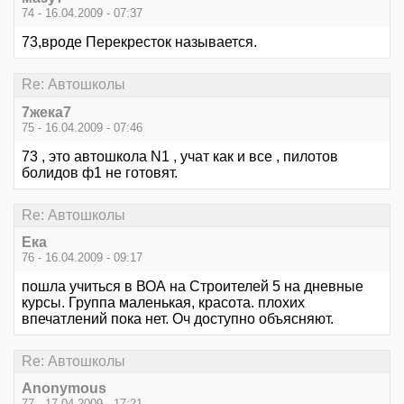
74 - 16.04.2009 - 07:37
73,вроде Перекресток называется.
Re: Автошколы
7жека7
75 - 16.04.2009 - 07:46
73 , это автошкола N1 , учат как и все , пилотов
болидов ф1 не готовят.
Re: Автошколы
Ека
76 - 16.04.2009 - 09:17
пошла учиться в ВОА на Строителей 5 на дневные
курсы. Группа маленькая, красота. плохих
впечатлений пока нет. Оч доступно объясняют.
Re: Автошколы
Anonymous
77 - 17.04.2009 - 17:21