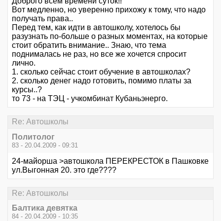
Доброго всем времени суток!!
Вот медленно, но уверенно прихожу к тому, что надо
получать права..
Перед тем, как идти в автошколу, хотелось бы
разузнать по-больше о разных моментах, на которые
стоит обратить внимание.. Знаю, что тема
поднималась не раз, но все же хочется спросит
лично.
1. сколько сейчас стоит обучение в автошколах?
2. сколько денег надо готовить, помимо платы за
курсы..?
то 73 - на ТЭЦ - учкомбинат Кубаньэнерго.
Re: Автошколы
Политолог
83 - 20.04.2009 - 09:31
24-майорша >автошкола ПЕРЕКРЕСТОК в Пашковке
ул.Выгонная 20. это где????
Re: Автошколы
Балтика девятка
84 - 20.04.2009 - 10:35