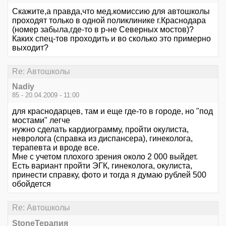
Скажите,а правда,что мед.комиссию для автошколы
проходят только в одной поликлинике г.Краснодара
(номер забыла,где-то в р-не Северных мостов)?
Каких спец-тов проходить и во сколько это примерно
выходит?
Re: Автошколы
Nadiy
85 - 20.04.2009 - 11:00
для краснодарцев, там и еще где-то в городе, но "под
мостами" легче
нужно сделать кардиограмму, пройти окулиста,
невролога (справка из диспансера), гинеколога,
терапевта и вроде все.
Мне с учетом плохого зрения около 2 000 выйдет.
Есть вариант пройти ЭГК, гинеколога, окулиста,
принести справку, фото и тогда я думаю рублей 500
обойдется
Re: Автошколы
StoneТерапия