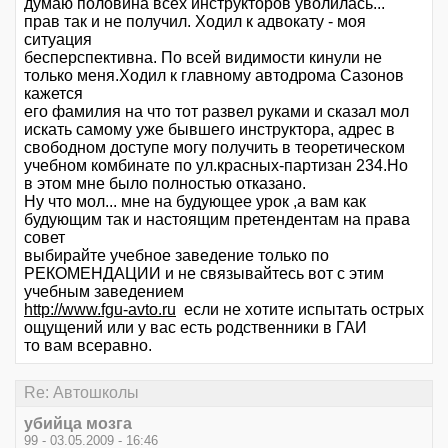
думаю половина всех инструкторов уволилась...
прав так и не получил. Ходил к адвокату - моя
ситуация
бесперспективна. По всей видимости кинули не
только меня.Ходил к главному автодрома Сазонов
кажется
его фамилия на что тот развел руками и сказал мол
искать самому уже бывшего инструктора, адрес в
свободном доступе могу получить в теоретическом
учебном комбинате по ул.красных-партизан 234.Но
в этом мне было полностью отказано.
Ну что мол... мне на будующее урок ,а вам как
будующим так и настоящим претендентам на права
совет
выбирайте учебное заведение только по
РЕКОМЕНДАЦИИ и не связывайтесь вот с этим
учебным заведением
http://www.fgu-avto.ru
если не хотите испытать острых
ощущений или у вас есть родственники в ГАИ
то вам всеравно.
Re: Автошколы
убийца мозга
99 - 03.05.2009 - 16:46