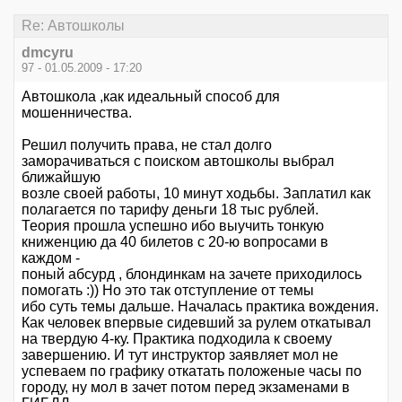
Re: Автошколы
dmcyru
97 - 01.05.2009 - 17:20
Автошкола ,как идеальный способ для
мошенничества.
Решил получить права, не стал долго
заморачиваться с поиском автошколы выбрал
ближайшую
возле своей работы, 10 минут ходьбы. Заплатил как
полагается по тарифу деньги 18 тыс рублей.
Теория прошла успешно ибо выучить тонкую
книженцию да 40 билетов с 20-ю вопросами в
каждом -
поный абсурд , блондинкам на зачете приходилось
помогать :)) Но это так отступление от темы
ибо суть темы дальше. Началась практика вождения.
Как человек впервые сидевший за рулем откатывал
на твердую 4-ку. Практика подходила к своему
завершению. И тут инструктор заявляет мол не
успеваем по графику откатать положеные часы по
городу, ну мол в зачет потом перед экзаменами в