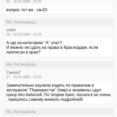
65 - 14.03.2009 - 10:32
вопрос тот же . см.63
Re: Автошколы
valet
66 - 14.03.2009 - 13:23
А где на категорию "А" учат?
И можно ли сдать на права в Краснодаре, если
прописан в крае?
Re: Автошколы
7жека7
67 - 14.03.2009 - 13:33
Замечательно научили ездить по правилам в
автошколе "Перекресток" (пмр) и экзамены сдал
сразу без бабосей. По теории преп. попался не очень
, пришлось самому вникать подробней!
Re: Автошколы