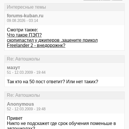
Интересные темы
forums-kuban.ru
09.08.2026 - 03:14
Смотри также:
Что такое ПЭП?
скопипастил у джиперов .зацените прикол
Freelander 2 - внедорожнк?
Re: Автошколы
мазут
51 - 12.03.2009 - 19:44
Так кто на 50 пост ответит? Или нет таких?
Re: Автошколы
Anonymous
52 - 12.03.2009 - 19:48
Привет
Никто не подскажет где срок обучения поменьше в
автошколах?