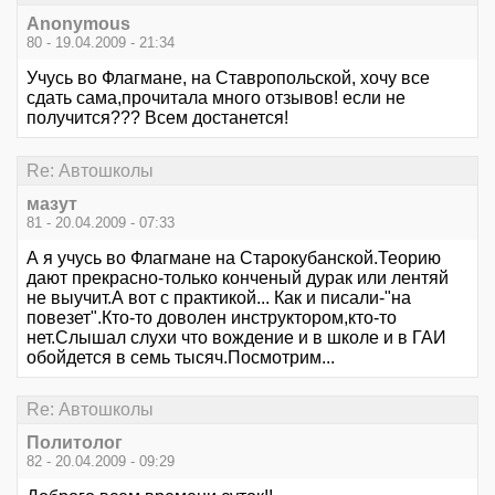
Anonymous
80 - 19.04.2009 - 21:34
Учусь во Флагмане, на Ставропольской, хочу все
сдать сама,прочитала много отзывов! если не
получится??? Всем достанется!
Re: Автошколы
мазут
81 - 20.04.2009 - 07:33
А я учусь во Флагмане на Старокубанской.Теорию
дают прекрасно-только конченый дурак или лентяй
не выучит.А вот с практикой... Как и писали-"на
повезет".Кто-то доволен инструктором,кто-то
нет.Слышал слухи что вождение и в школе и в ГАИ
обойдется в семь тысяч.Посмотрим...
Re: Автошколы
Политолог
82 - 20.04.2009 - 09:29