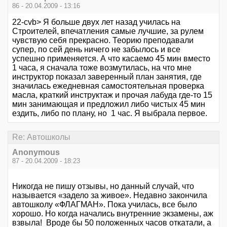
86 - 20.04.2009 - 13:16
22-cvb> Я больше двух лет назад училась на
Строителей, впечатления самые лучшие, за рулем
чувствую себя прекрасно. Теорию преподавали
супер, по сей день ничего не забылось и все
успешно применяется. А что касаемо 45 мин вместо
1 часа, я сначала тоже возмутилась, на что мне
инструктор показал заверенный план занятия, где
значилась ежедневная самостоятельная проверка
масла, краткий инструктаж и прочая лабуда где-то 15
мин занимающая и предложил либо чистых 45 мин
ездить, либо по плану, но 1 час. Я выбрала первое.
Re: Автошколы
Anonymous
87 - 20.04.2009 - 18:23
Никогда не пишу отзывы, но данный случай, что
называется «задело за живое». Недавно закончила
автошколу «ФЛАГМАН». Пока училась, все было
хорошо. Но когда начались внутренние экзамены, аж
взвыла! Вроде бы 50 положенных часов откатали, а