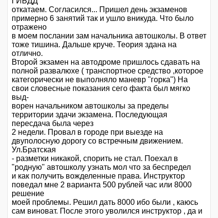
ГИБДД
откатаем. Согласился... Пришел день экзаменов
примерно 6 занятий так и ушло вникуда. Что было
отражено
в моем послании зам начальника автошколы. В ответ
тоже тишина. Дальше круче. Теория здана на
отлично.
Второй экзамен на автодроме пришлось сдавать на
полной развалюхе ( транспортное средство ,которое
категорически не выполняло маневр "горка") На
свои словесные показания сего факта был мягко
выд-
ворен начальником автошколы за пределы
территории здачи экзамена. Последующая
пересдача была через
2 недели. Провал в городе при выезде на
двуполосную дорогу со встречным движением.
Ул.Братская
- разметки никакой, спорить не стал. Поехал в
"родную" автошколу узнать мол что за беспредел
и как получить вожделенные права. Инструктор
поведал мне 2 варианта 500 рублей час или 8000
решение
моей проблемы. Решил дать 8000 ибо были , каюсь
сам виноват. После этого уволился инструктор , да и