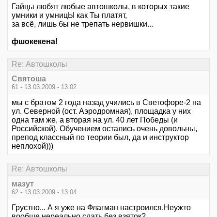
Гайцы любят любые автошколы, в которых такие
умники и умницЫ как Ты платят,
за всё, лишь бы не трепать нервишки...
фшокекена!
Re: Автошколы
Святоша
61 - 13.03.2009 - 13:02
мы с братом 2 года назад учились в Светофоре-2 на
ул. Северной (ост. Аэродромная), площадка у них
одна там же, а вторая на ул. 40 лет Победы (и
Российской). Обучением остались очень довольны,
препод классный по теории был, да и инструктор
неплохой)))
Re: Автошколы
мазут
62 - 13.03.2009 - 13:04
Грустно... А я уже на Флагман настроился.Неужто
вообще нереально сдать без взяток?