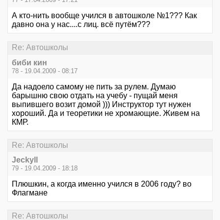
А кто-нить вообще учился в автошколе №1??? Как
давно она у нас....с лиц. всё путём???
Re: Автошколы
биби кин
78 - 19.04.2009 - 08:17
Да надоело самому не пить за рулем. Думаю
барышню свою отдать на учебу - пущай меня
выпившего возит домой ))) Инструктор тут нужен
хороший. Да и теоретики не хромающие. Живем на
КМР.
Re: Автошколы
Jeckyll
79 - 19.04.2009 - 18:18
Плюшкин, а когда именно учился в 2006 году? во
Флагмане
Re: Автошколы