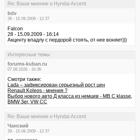
Re: Ваше мнение о Hyndai Accent
bdv
38 - 15.09.2009 - 12:37
Falcon
28 - 15.09.2009 - 16:14
Акценту впадлу с пердорой стоять, от нее воняет)))
Интересные темы
forums-kuban.ru
07.08.2026 - 16:36
Смотри также:
Lada – зафиксирован серьезный рост цен
Renault Koleos - мнения ?
Выбор нового авто Д класса из немцев - MB C klasse,
BMW 3er, VW CC
Re: Ваше мнение о Hyndai Accent
Чанский
39 - 15.09.2009 - 12:37