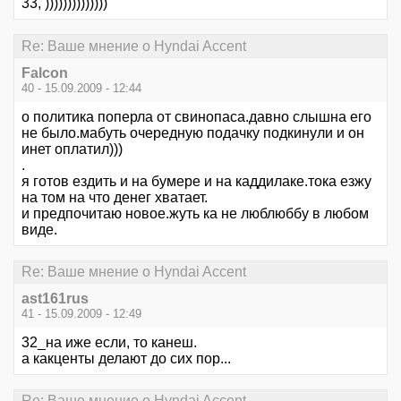
33, ))))))))))))))
Re: Ваше мнение о Hyndai Accent
Falcon
40 - 15.09.2009 - 12:44
о политика поперла от свинопаса.давно слышна его
не было.мабуть очередную подачку подкинули и он
инет оплатил)))
.
я готов ездить и на бумере и на каддилаке.тока езжу
на том на что денег хватает.
и предпочитаю новое.жуть ка не люблюббу в любом
виде.
Re: Ваше мнение о Hyndai Accent
ast161rus
41 - 15.09.2009 - 12:49
32_на иже если, то канеш.
а какценты делают до сих пор...
Re: Ваше мнение о Hyndai Accent