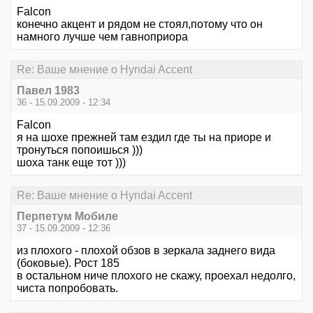
Falcon
конечно акцент и рядом не стоял,потому что он
намного лучше чем гавноприора
Re: Ваше мнение о Hyndai Accent
Павел 1983
36 - 15.09.2009 - 12:34
Falcon
я на шохе прежней там ездил где ты на приоре и
тронуться попоишься )))
шоха танк еще тот )))
Re: Ваше мнение о Hyndai Accent
Перпетум Мобиле
37 - 15.09.2009 - 12:36
из плохого - плохой обзов в зеркала заднего вида
(боковые). Рост 185
в остальном ниче плохого не скажу, проехал недолго,
чиста попробовать.