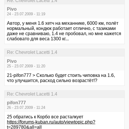
Re: Chevrolet Lacetti 1.4
Pivo
24 - 23.07.2009 - 11:19
Автор, у меня 1.6 хетч на механнике, 6000 км, полёт
нормальный, кондюк работает отлично, с тазиками
даже не сравниваю, 1.4 не пробовал, но мне кажется
слабовато для веса 1300 кг...
Re: Chevrolet Lacetti 1.4
Pivo
25 - 23.07.2009 - 11:20
21-pifon777 > Сколько будет стоить чиповка на 1.6,
что улучшится, расход сильно возрастёт!?
Re: Chevrolet Lacetti 1.4
pifon777
26 - 23.07.2009 - 11:24
25 обратись к Корбо все расталкует
https://forums-kuban.ru/auto/viewtopic.php?
t=289780&all=all