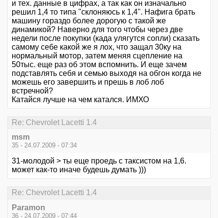
и тех. данные в цифрах, а так как он изначально
решил 1,4 то типа "склоняюсь к 1,4". Нафига брать
машину гораздо более дорогую с такой же
динамикой? Наверно для того чтобы через две
недели после покупки (када улягутся сопли) сказать
самому себе какой же я лох, что защал 30ку на
нормальный мотор, затем меняя сцепление на
50тыс. еще раз об этом вспомнить. И еще зачем
подставлять себя и семью выходя на обгон когда не
можешь его завершить и прешь в лоб лоб
встречной?
Катайся лучше на чем катался. ИМХО
Re: Chevrolet Lacetti 1.4
msm
35 - 24.07.2009 - 07:34
31-молодой > ты еще проедь с таксистом на 1,6.
может как-то иначе будешь думать )))
Re: Chevrolet Lacetti 1.4
Paramon
36 - 24.07.2009 - 07:44