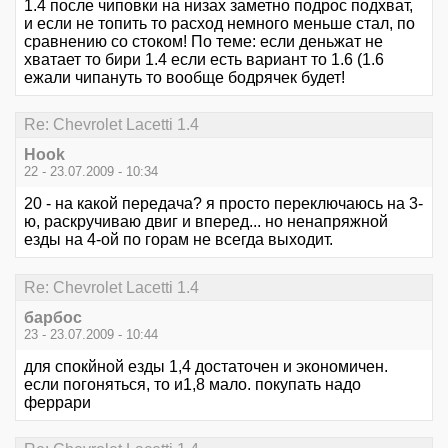
1.4 после чиповки на низах заметно подрос подхват,
и если не топить то расход немного меньше стал, по
сравнению со стоком! По теме: если деньжат не
хватает то бири 1.4 если есть вариант то 1.6 (1.6
ежали чипануть то вообще бодрячек будет!
Re: Chevrolet Lacetti 1.4
Hook
22 - 23.07.2009 - 10:34
20 - на какой передача? я просто переключаюсь на 3-
ю, раскручиваю двиг и вперед... но ненапряжной
езды на 4-ой по горам не всегда выходит.
Re: Chevrolet Lacetti 1.4
барбос
23 - 23.07.2009 - 10:44
для спокйной езды 1,4 достаточен и экономичен.
если погоняться, то и1,8 мало. покупать надо
феррари