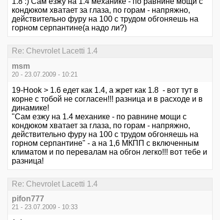
1.8 :) Сам езжу на 1.4 механике - по равнине мощи с
кондюком хватает за глаза, по горам - напряжно,
действительно фуру на 100 с трудом обгоняешь на
горном серпантине(а надо ли?)
Re: Chevrolet Lacetti 1.4
msm
20 - 23.07.2009 - 10:21
19-Hook > 1.6 едет как 1.4, а жрет как 1.8 - вот тут в
корне с тобой не согласен!!! разница и в расходе и в
динамике!
"Сам езжу на 1.4 механике - по равнине мощи с
кондюком хватает за глаза, по горам - напряжно,
действительно фуру на 100 с трудом обгоняешь на
горном серпантине" - а на 1,6 МКПП с включенным
климатом и по перевалам на обгон легко!!! вот тебе и
разница!
Re: Chevrolet Lacetti 1.4
pifon777
21 - 23.07.2009 - 10:33