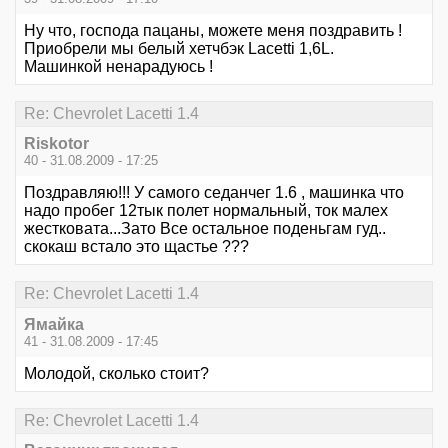
Ну что, господа пацаны, можете меня поздравить !
Приобрели мы белый хетчбэк Lacetti 1,6L.
Машинкой ненарадуюсь !
Re: Chevrolet Lacetti 1.4
Riskotor
40 - 31.08.2009 - 17:25
Поздравляю!!! У самого седанчег 1.6 , машинка что
надо пробег 12тык полет нормальный, ток малех
жестковата...Зато Все остальное поденьгам гуд..
скокаш встало это щастье ???
Re: Chevrolet Lacetti 1.4
Ямайка
41 - 31.08.2009 - 17:45
Молодой, сколько стоит?
Re: Chevrolet Lacetti 1.4