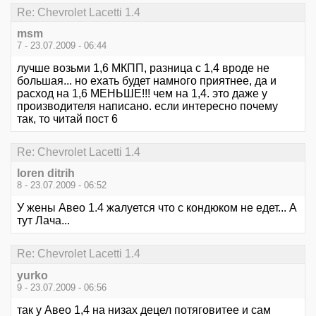
Re: Chevrolet Lacetti 1.4
msm
7 - 23.07.2009 - 06:44
лучше возьми 1,6 МКПП, разница с 1,4 вроде не
большая... но ехать будет намного приятнее, да и
расход на 1,6 МЕНЬШЕ!!! чем на 1,4. это даже у
производителя написано. если интересно почему
так, то читай пост 6
Re: Chevrolet Lacetti 1.4
loren ditrih
8 - 23.07.2009 - 06:52
У жены Авео 1.4 жалуется что с кондюком не едет... А
тут Лача...
Re: Chevrolet Lacetti 1.4
yurko
9 - 23.07.2009 - 06:56
так у Авео 1,4 на низах децел потяговитее и сам