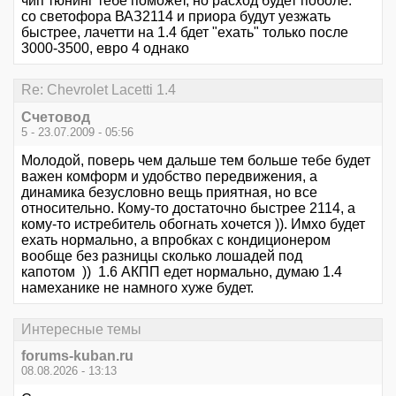
чип тюнинг тебе поможет, но расход будет поболе.
со светофора ВАЗ2114 и приора будут уезжать
быстрее, лачетти на 1.4 бдет "ехать" только после
3000-3500, евро 4 однако
Re: Chevrolet Lacetti 1.4
Счетовод
5 - 23.07.2009 - 05:56
Молодой, поверь чем дальше тем больше тебе будет
важен комформ и удобство передвижения, а
динамика безусловно вещь приятная, но все
относительно. Кому-то достаточно быстрее 2114, а
кому-то истребитель обогнать хочется )). Имхо будет
ехать нормально, а впробках с кондиционером
вообще без разницы сколько лошадей под
капотом )) 1.6 АКПП едет нормально, думаю 1.4
намеханике не намного хуже будет.
Интересные темы
forums-kuban.ru
08.08.2026 - 13:13