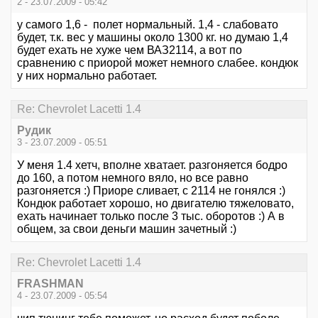
2 - 23.07.2009 - 05:42
у самого 1,6 - полет нормальный. 1,4 - слабовато
будет, т.к. вес у машины около 1300 кг. но думаю 1,4
будет ехать не хуже чем ВАЗ2114, а вот по
сравнению с приорой может немного слабее. кондюк
у них нормально работает.
Re: Chevrolet Lacetti 1.4
Рудик
3 - 23.07.2009 - 05:51
У меня 1.4 хетч, вполне хватает. разгоняется бодро
до 160, а потом немного вяло, но все равно
разгоняется :) Приоре сливает, с 2114 не гонялся :)
Кондюк работает хорошо, но двигателю тяжеловато,
ехать начинает только после 3 тыс. оборотов :) А в
общем, за свои деньги машин зачетный :)
Re: Chevrolet Lacetti 1.4
FRASHMAN
4 - 23.07.2009 - 05:54