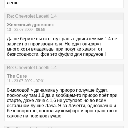
легче.
Re: Chevrolet Lacetti 1.4
Железный дровосек
10 - 23.07.2009 - 06:58
Да не берите вы все эту срань с двигателями 1.4 не
зависит от производителя. Не едут они,жрут
много,хотя владельцы при покупке хвалят от
безисходности. фсе это фуфло для пердунов!!
Re: Chevrolet Lacetti 1.4
The Cure
11 - 23.07.2009 - 07:01
0-молодой > динамика у приоро получше будет,
поскольку там 1,6 да и вообщем-то приоро прёт при
старте, даже лаче с 1,6 не уступает. но во всём
остальном лучше Лача. Я за Лачетти, однозначно и
безповоротно, поскольку комфорт и пространство в
салоне на порядок лучше.