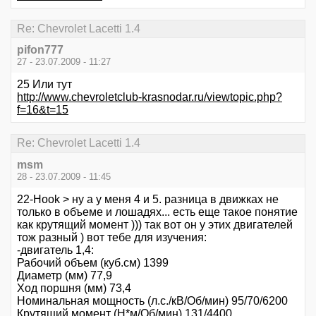
Re: Chevrolet Lacetti 1.4
pifon777
27 - 23.07.2009 - 11:27
25 Или тут
http://www.chevroletclub-krasnodar.ru/viewtopic.php?
f=16&t=15
Re: Chevrolet Lacetti 1.4
msm
28 - 23.07.2009 - 11:45
22-Hook > ну а у меня 4 и 5. разница в движках не
только в объеме и лошадях... есть еще такое понятие
как крутящий момент ))) так вот он у этих двигателей
тож разный ) вот тебе для изучения:
-двигатель 1,4:
Рабочий объем (куб.см) 1399
Диаметр (мм) 77,9
Ход поршня (мм) 73,4
Номинальная мощность (л.с./кВ/Об/мин) 95/70/6200
Крутящий момент (Н*м/Об/мин) 131/4400