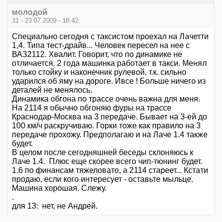
молодой
31 - 23.07.2009 - 18:42
Специально сегодня с таксистом проехал на Лачетти
1,4. Типа тест-драйв... Человек пересел на нее с
ВАЗ2112. Хвалит. Говорит, что по динамике не
отличается. 2 года машинка работает в такси. Менял
только стойку и наконечник рулевой, т.к. сильно
ударился об яму на дороге. Ивсе ! Больше ничего из
деталей не менялось.
Динамика обгона по трассе очень важна для меня.
На 2114 я обычно обгоняю фуры на трассе
Краснодар-Москва на 3 передаче. Бывает на 3-ей до
100 км/ч раскручиваю. Горки тоже как правило на 3
передаче прохожу. Предполагаю и на Лаче 1.4 также
будет.
В целом после сегодняшней беседы склоняюсь к
Лаче 1.4. Плюс еще скорее всего чип-тюнинг будет.
1.6 по финансам тяжеловато, а 2114 стареет... Кстати
продаю, если кого интересует - оставьте мыльце.
Машина хорошая. Слежу.
.
для 13: нет, не Андрей.