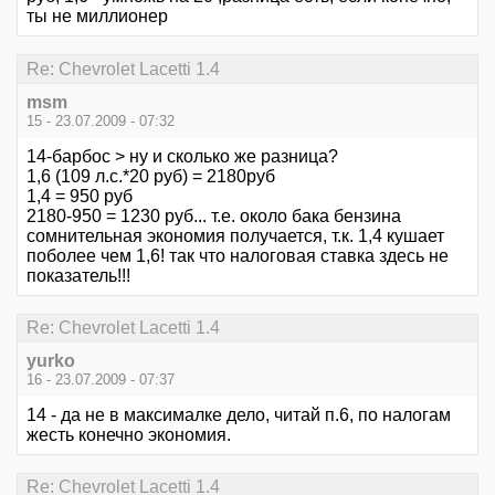
ты не миллионер
Re: Chevrolet Lacetti 1.4
msm
15 - 23.07.2009 - 07:32
14-барбос > ну и сколько же разница?
1,6 (109 л.с.*20 руб) = 2180руб
1,4 = 950 руб
2180-950 = 1230 руб... т.е. около бака бензина
сомнительная экономия получается, т.к. 1,4 кушает
поболее чем 1,6! так что налоговая ставка здесь не
показатель!!!
Re: Chevrolet Lacetti 1.4
yurko
16 - 23.07.2009 - 07:37
14 - да не в максималке дело, читай п.6, по налогам
жесть конечно экономия.
Re: Chevrolet Lacetti 1.4