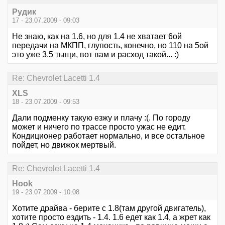
Рудик
17 - 23.07.2009 - 09:03
Не знаю, как на 1.6, но для 1.4 не хватает 6ой
передачи на МКПП, глупость, конечно, но 110 на 5ой
это уже 3.5 тыщи, вот вам и расход такой... :)
Re: Chevrolet Lacetti 1.4
XLS
18 - 23.07.2009 - 09:53
Дали подменку такую езжу и плачу :(. По городу
может и ничего по трассе просто ужас не едит.
Кондиционер работает нормально, и все остальное
пойдет, но движок мертвый.
Re: Chevrolet Lacetti 1.4
Hook
19 - 23.07.2009 - 10:08
Хотите драйва - берите с 1.8(там другой двигатель),
хотите просто ездить - 1.4. 1.6 едет как 1.4, а жрет как