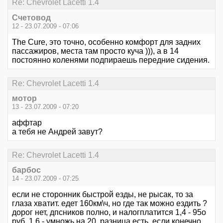
Re: Chevrolet Lacetti 1.4
Счетовод
12 - 23.07.2009 - 07:06
The Cure, это точно, особенно комфорт для задних
пассажиров, места там просто куча ))), а в 14
постоянно коленями подпираешь передние сидения.
Re: Chevrolet Lacetti 1.4
мотор
13 - 23.07.2009 - 07:20
аффтар
а тебя не Андрей завут?
Re: Chevrolet Lacetti 1.4
барбос
14 - 23.07.2009 - 07:25
если не сторонник быстрой езды, не рысак, то за
глаза хватит. едет 160км\ч, но где так можно ездить ?
дорог нет, дпсников полно, и налогплатится 1,4 - 95о
руб, 1,6 - умножь на 20 ,разница есть, если конечно,