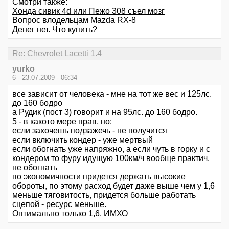
Смотри также:
Хонда сивик 4d или Пежо 308 съел мозг
Вопрос влодельцам Mazda RX-8
Денег нет. Что купить?
Re: Chevrolet Lacetti 1.4
yurko
6 - 23.07.2009 - 06:34
все зависит от человека - мне на тот же вес и 125лс.
до 160 бодро
а Рудик (пост 3) говорит и на 95лс. до 160 бодро.
5 - в какото мере прав, но:
если захочешь подзажечь - не получится
если включить кондер - уже мертвый
если обогнать уже напряжно, а если чуть в горку и с
кондером то фуру идущую 100км/ч вообще практич.
не обогнать
по экономичности придется держать высокие
обороты, по этому расход будет даже выше чем у 1,6
меньше тяговитость, придется больше работать
сцепой - ресурс меньше.
Оптимально только 1,6. ИМХО