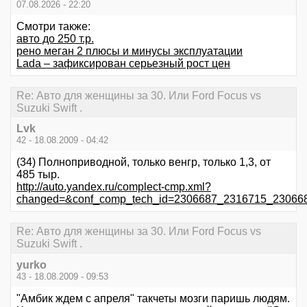
07.08.2026 - 22:20
Смотри также:
авто до 250 т.р.
рено меган 2 плюсы и минусы эксплуатации
Lada – зафиксирован серьезный рост цен
Re: Авто для женщины за 30. Или Ford Focus vs
Suzuki Swift .
Lvk
42 - 18.08.2009 - 04:42
(34) Полноприводной, только венгр, только 1,3, от
485 тыр.
http://auto.yandex.ru/complect-cmp.xml?
changed=&conf_comp_tech_id=2306687_2316715_230668
Re: Авто для женщины за 30. Или Ford Focus vs
Suzuki Swift .
yurko
43 - 18.08.2009 - 09:53
"Амбик ждем с апреля" такчеты мозги паришь людям.