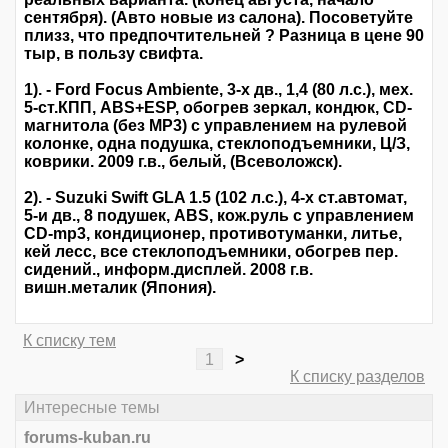
сентября). (Авто новые из салона). Посоветуйте
плизз, что предпочтительней ? Разница в цене 90
тыр, в пользу свифта.
1). - Ford Focus Ambiente, 3-х дв., 1,4 (80 л.с.), мех.
5-ст.КПП, ABS+ESP, обогрев зеркал, кондюк, CD-
магнитола (без MP3) с управлением на рулевой
колонке, одна подушка, стеклоподъемники, Ц/З,
коврики. 2009 г.в., белый, (Всеволожск).
2). - Suzuki Swift GLA 1.5 (102 л.с.), 4-х ст.автомат,
5-и дв., 8 подушек, ABS, кож.руль с управлением
СD-mp3, кондиционер, противотуманки, литье,
кей лесс, все стеклоподъемники, обогрев пер.
сидений., информ.дисплей. 2008 г.в.
вишн.металик (Япония).
К списку тем
1
>
К списку разделов
Интересные темы
forums-kuban.ru