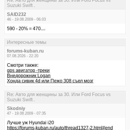
Re: Авто для женщины за 30. Или Ford Focus vs
Suzuki Swift .
SAID232
46 - 19.08.2009 - 06:03
590 - 20% = 470....
Интересные темы
forums-kuban.ru
07.08.2026 - 22:20
Смотри также:
gps авигатор -треки
Внедорожник Logan
Хонда сивик 4d или Пежо 308 съел мозг
Re: Авто для женщины за 30. Или Ford Focus vs
Suzuki Swift .
Skodniy
47 - 19.08.2009 - 07:35
Лучше уж Hyundai i20
https://forums-kuban.ru/auto/thread1327-2.html#end