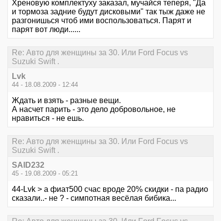
Хреновую комплектуху заказал, мучайся теперя, "Да
и тормоза задние будут дисковыми" так тыж даже не
разгонишься чтоб ими воспользоваться. Парят и
парят вот люди......
Re: Авто для женщины за 30. Или Ford Focus vs
Suzuki Swift .
Lvk
44 - 18.08.2009 - 12:44
Ждать и взять - разные вещи.
А насчет парить - это дело добровольное, не
нравиться - не ешь.
Re: Авто для женщины за 30. Или Ford Focus vs
Suzuki Swift .
SAID232
45 - 19.08.2009 - 05:21
44-Lvk > а фиат500 счас вроде 20% скидки - па радио
сказали..- не ? - симпотная весёлая бибика...