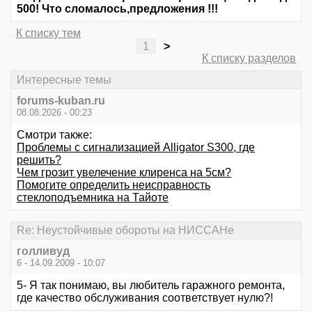
500! Что сломалось,предложения !!!
К списку тем
1
>
К списку разделов
Интересные темы
forums-kuban.ru
08.08.2026 - 00:23
Смотри также:
Проблемы с сигнализацией Alligator S300, где
решить?
Чем грозит увелечение клиренса на 5см?
Помогите определить неисправность
стеклоподъемника на Тайоте
Re: Неустойчивые обороты на НИССАНе
голливуд
6 - 14.09.2009 - 10:07
5- Я так понимаю, вы любитель гаражного ремонта,
где качество обслуживания соответствует нулю?!