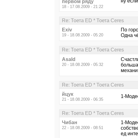
ну если
первом ряду
18 - 17.08.2009 - 21:22
Re: Тоета ED * Тоета Ceres
Exiv
По гор
19 - 18.08.2009 - 05:20
Одна чё
Re: Тоета ED * Тоета Ceres
Asald
Счастл
20 - 18.08.2009 - 05:32
большая
механик
Re: Тоета ED * Тоета Ceres
йцук
1-Модес
21 - 18.08.2009 - 06:35
Re: Тоета ED * Тоета Ceres
Чибан
1-Модес
22 - 18.08.2009 - 08:51
собстве
ед инте