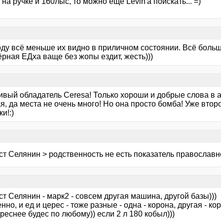
 на ручке и 160лыс, то можно ещё Levin'a поискать... =)
оду всё меньше их видно в приличном состоянии. Всё больш
рная ЕДха ваще без жопы ездит, жесть)))
ивый обладатель Ceresa! Только хороши и добрые слова в а
, да места не очень много! Но она просто бомба! Уже второ
и!:)
т Селянин > родственность не есть показатель православнос
т Селянин - марк2 - совсем другая машина, другой базы)))
нно, и ед и церес - тоже разные - одна - корона, другая - кор
реснее будес по любому)) если 2 л 180 кобыл)))