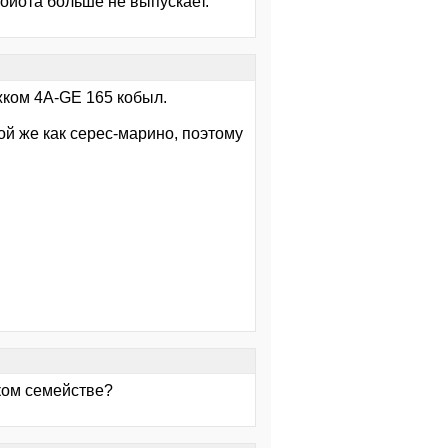
тойота больше не выпускает.
ком 4А-GE 165 кобыл.
ой же как серес-марино, поэтому
аком семействе?