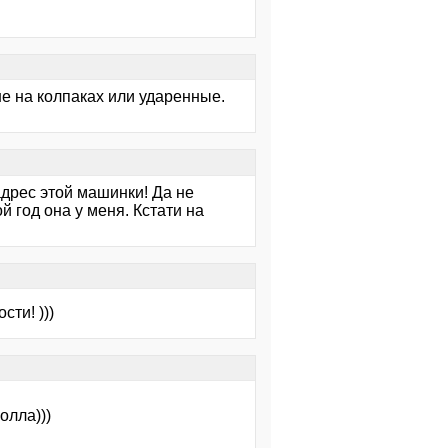
е на колпаках или ударенные.
дрес этой машинки! Да не
й год она у меня. Кстати на
ти! )))
олла)))