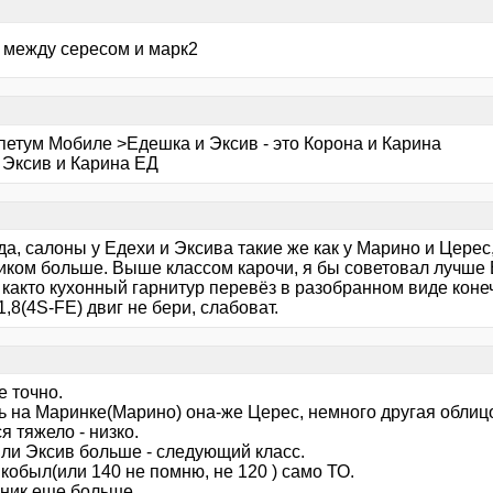
а между сересом и марк2
петум Мобиле >Едешка и Эксив - это Корона и Карина
 Эксив и Карина ЕД
да, салоны у Едехи и Эксива такие же как у Марино и Церес,
иком больше. Выше классом карочи, я бы советовал лучше 
 както кухонный гарнитур перевёз в разобранном виде кон
1,8(4S-FE) двиг не бери, слабоват.
е точно.
 на Маринке(Марино) она-же Церес, немного другая облицов
я тяжело - низко.
или Эксив больше - следующий класс.
кобыл(или 140 не помню, не 120 ) само ТО.
ник еще больше.