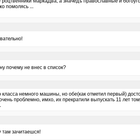
ё роцтвенники МаркаДва, а значедъ православные и богоу
ко помолясь ...
вательно!
ну почему не внес в список?
о класса немного машины, но обе(как отметил первый) дост
чень проблемно, имхо, их прекратили выпускать 11 лет том
.
у там зачитаешся!