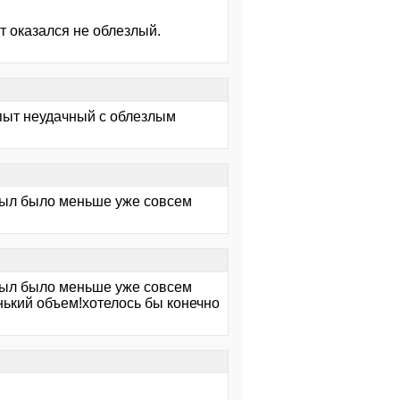
т оказался не облезлый.
пыт неудачный с облезлым
обыл было меньше уже совсем
обыл было меньше уже совсем
нький объем!хотелось бы конечно