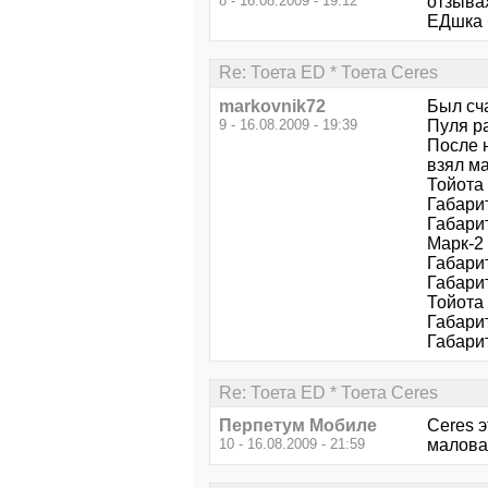
8 - 16.08.2009 - 19:12
отзыва
ЕДшка б
Re: Тоета ED * Тоета Ceres
markovnik72
Был сч
9 - 16.08.2009 - 19:39
Пуля ра
После н
взял ма
Тойота
Габарит
Габарит
Марк-2
Габарит
Габарит
Тойота
Габарит
Габарит
Re: Тоета ED * Тоета Ceres
Перпетум Мобиле
Ceres э
10 - 16.08.2009 - 21:59
маловат