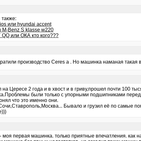
 также:
vios или hyundai accent
 M-Benz S klasse w220
QQ или ОКА кто кого???
ратили производство Ceres а . Но машинка наманая такая в
 на Цересе 2 года и в хвост и в гриву,прошел почти 100 ты
а.Проблемы были только с упорными подшипниками передних
онял что это именно они.
 Сочи,Ставрополь,Москва... Бывало и грузил её по самые п
)))
- моя первая машинка. только приятные впечатления. как н