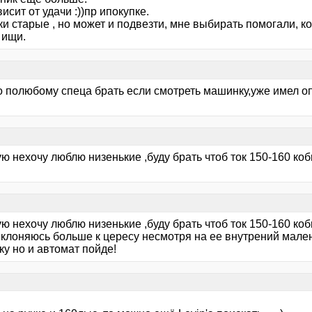
исит от удачи :))пр ипокупке.
 старые , но может и подвезти, мне выбирать помогали, ко
 ищи.
о полюбому спеца брать если смотреть машинку,уже имел о
ю нехочу люблю низенькие ,буду брать чтоб ток 150-160 к
ю нехочу люблю низенькие ,буду брать чтоб ток 150-160 к
 Склоняюсь больше к цересу несмотря на ее внутрений мале
у но и автомат пойде!