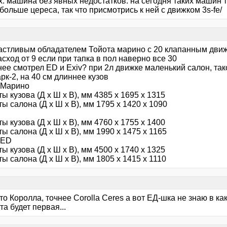
х: машина без явных недостатков. на сегодня таких машин 
ольше цереса, так что присмотрись к ней с движком 3s-fe/
астливым обладателем Тойота марино с 20 клапанным движ
сход от 9 если при тапка в пол наверно все 30
ее смотрел ED и Exiv? при 2л движке маленький салон, так
рк-2, на 40 см длиннее кузов
 Марино
ы кузова (Д x Ш x В), мм 4385 x 1695 x 1315
ы салона (Д x Ш x В), мм 1795 x 1420 x 1090
ы кузова (Д x Ш x В), мм 4760 x 1755 x 1400
ы салона (Д x Ш x В), мм 1990 x 1475 x 1165
 ED
ы кузова (Д x Ш x В), мм 4500 x 1740 x 1325
ы салона (Д x Ш x В), мм 1805 x 1415 x 1110
то Королла, точнее Corolla Ceres а вот ЕД-шка не знаю в к
а будет первая...