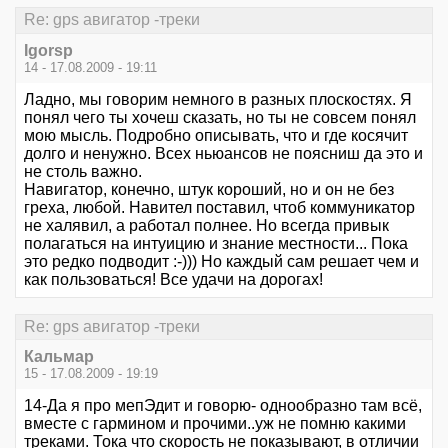
Re: gps авигатор -треки
Igorsp
14 - 17.08.2009 - 19:11
Ладно, мы говорим немного в разных плоскостях. Я
понял чего ты хочеш сказать, но ты не совсем понял
мою мысль. Подробно описывать, что и где косячит
долго и ненужно. Всех ньюансов не поясниш да это и
не столь важно.
Навигатор, конечно, штук короший, но и он не без
греха, любой. Навител поставил, чтоб коммуникатор
не халявил, а работал полнее. Но всегда привык
полагаться на интуицию и знание местности... Пока
это редко подводит :-))) Но каждый сам решает чем и
как пользоваться! Все удачи на дорогах!
Re: gps авигатор -треки
Кальмар
15 - 17.08.2009 - 19:19
14-Да я про мепЭдит и говорю- однообразно там всё,
вместе с гармином и прочими..уж не помню какими
треками. Тока что скорость не показывают, в отличии