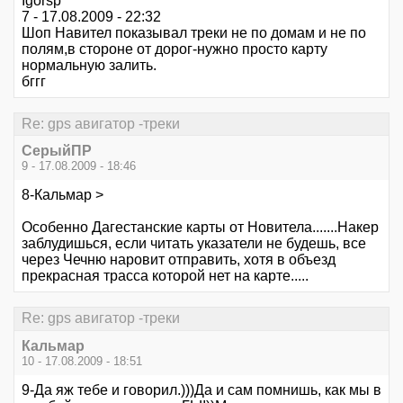
Igorsp
7 - 17.08.2009 - 22:32
Шоп Навител показывал треки не по домам и не по
полям,в стороне от дорог-нужно просто карту
нормальную залить.
бггг
Re: gps авигатор -треки
СерыйПР
9 - 17.08.2009 - 18:46
8-Кальмар >
Особенно Дагестанские карты от Новитела.......Накер
заблудишься, если читать указатели не будешь, все
через Чечню наровит отправить, хотя в объезд
прекрасная трасса которой нет на карте.....
Re: gps авигатор -треки
Кальмар
10 - 17.08.2009 - 18:51
9-Да яж тебе и говорил.)))Да и сам помнишь, как мы в