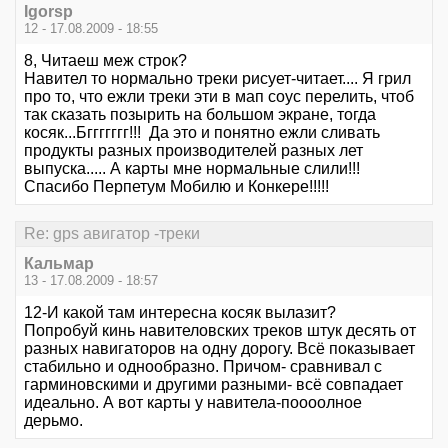
Igorsp
12 - 17.08.2009 - 18:55
8, Читаеш меж строк?
Навител то нормально треки рисует-читает.... Я грил
про то, что ежли треки эти в мап соус перелить, чтоб
так сказать позырить на большом экране, тогда
косяк...Бггггггг!!! Да это и понятно ежли сливать
продукты разных производителей разных лет
выпуска..... А карты мне нормальные слили!!!
Спасибо Перпетум Мобилю и Конкере!!!!!
Re: gps авигатор -треки
Кальмар
13 - 17.08.2009 - 18:57
12-И какой там интересна косяк вылазит?
Попробуй кинь навителовских треков штук десять от
разных навигаторов на одну дорогу. Всё показывает
стабильно и однообразно. Причом- сравнивал с
гарминовскими и другими разными- всё совпадает
идеально. А вот карты у навитела-поооолное
дерьмо.