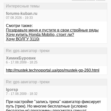
Интересные темы
forums-kuban.ru
07.08.2026 - 19:33
Смотри также:
Поздравьте меня и пустите в свои стройные ряды
Хочу купить Honda Mobilio, стоит ли?
Хочу ВОЛГУ 3110i
Re: gps авигатор -треки
ХимикБуровик
6 - 17.08.2009 - 18:25
http://mustek.technoportal.ua/gps/mustek-gp-260.html
Re: gps авигатор -треки
Igorsp
7 - 17.08.2009 - 18:32
При настройке "запись трека" навигатор фиксирует
путь (трек). Но многие бесплатные (условно
бесплатные) программы просмотра грешат