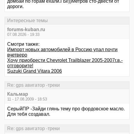
домбай по горам ехали.ГЫ!))Метров сто-двести от
дороги.
Интересные темы
forums-kuban.ru
07.08.2026 - 19:33
Смотри также:
Импорт новых автомобилей в Россию упал почти
вчетверо
Хочу приобрести Chevrolet Trailblazer 2005-2007г.в.-
отговорите!
Suzuki Grand Vitara 2006
Re: gps авигатор -треки
Кальмар
11 - 17.08.2009 - 18:53
СерыйПР -Зайди глянь тему про фордовское масло.
Для тебя создавал.
Re: gps авигатор -треки