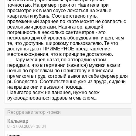
точностью. Например треки от Навитела при
просмотре их в мап соусе ложаться на жилые
кварталы и кубань. Соответствено путь,
пролеженный заранее по карте может не совпасть с
реальными дорогами. Навигатор, дающий
погрешность в несколько сантиметров - это
несколько другой уровень оборудования и цен, чем
те, что доступны широкому пользователю. Те что
доступны дают ПРИМЕРНОЕ представление
местонахождения, что в принципе достаточно.
.....Пару месяцев назат, по авторадио утром,
передали, что в германии (кажется) мужики ехали
ночью по проселкам по навигатору и приехали
прямиком в пруд, который выкопал себе фермер для
рыбоводства. Соответственно уже из пруда, сидючи
на крыше они и вызвали помощь.
Навигатор всеж не панацея, нужно всеж
руководствоваться здравым смыслом...
Re: gps авигатор -треки
Кальмар
8 - 17.08.2009 - 18:34