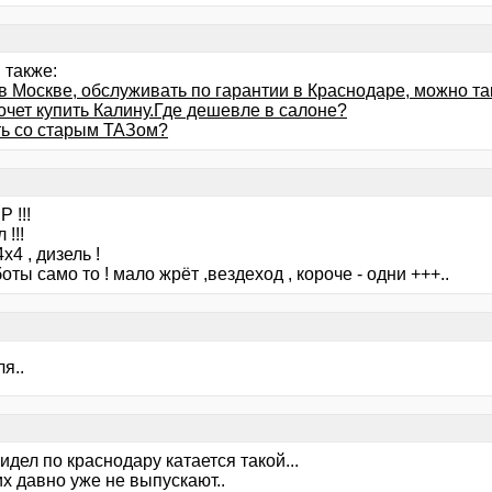
 также:
в Москве, обслуживать по гарантии в Краснодаре, можно та
очет купить Калину.Где дешевле в салоне?
ть со старым ТАЗом?
 !!!
 !!!
х4 , дизель !
оты само то ! мало жрёт ,вездеход , короче - одни +++..
я..
идел по краснодару катается такой...
х давно уже не выпускают..