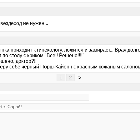
е вездеход не нужен...
нка приходит к гинекологу, ложится и замирает... Врач долго
 по столу с криком "Все!! Решено!!!!"
ешено, доктор?!!
 Беру себе черный Порш-Кайенн с красным кожаным салоном.
1
2
>