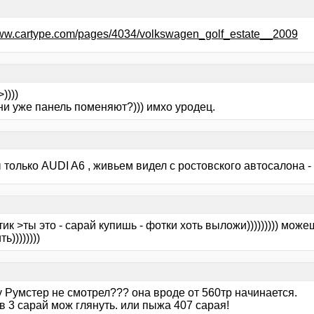
www.cartype.com/pages/4034/volkswagen_golf_estate__2009
))))
ни уже панель поменяют?))) имхо уродец.
 только AUDI A6 , живьем видел с ростовского автосалона - 
ик >ты это - сарай купишь - фотки хоть выложи))))))))) може
ь))))))))
 Румстер не смотрел??? она вроде от 560тр начинается.
 3 сарай мож глянуть. или пыжа 407 сарая!