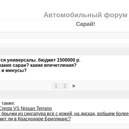
Автомобильный форум
Сарай!
ся универсалы. бюджет 1500000 р.
 какие сараи? какие впечетления?
 и минусы?
1
2
>
 также:
Cresta VS Nissan Terrano
 брычки из сингапура все с кожей, на дисках, вобщем бол
ают ли в Краснодаре Бриллианс?