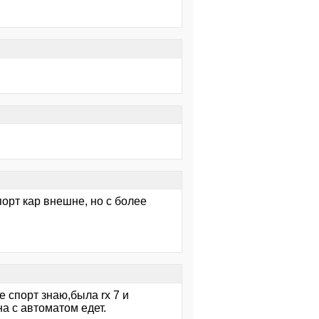
орт кар внешне, но с более
не спорт знаю,была rx 7 и
а с автоматом едет.