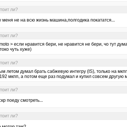
тоит ли?
у меня не на всю жизнь машина,полгодика покататся...
тоит ли?
moto > если нравится бери, не нравится не бери, чо тут дум
 токо чуть хуже)
тоит ли?
м летом думал брать сабжевую интегру (IS), только на мкп
192 мкпп, а потом еще раз подумал и купил совсем другую 
тоит ли?
скр поеду смотреть...
тоит ли?
а мотор там?