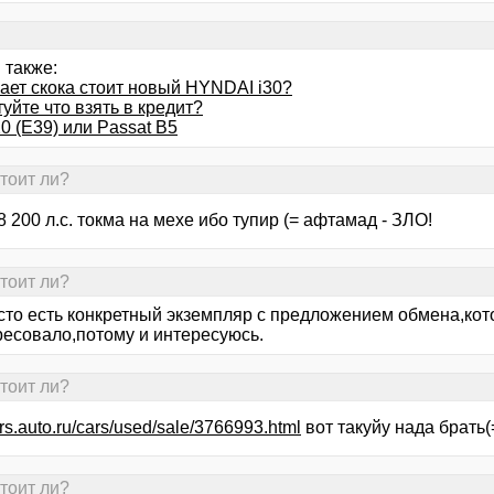
 также:
нает скока стоит новый HYNDAI i30?
уйте что взять в кредит?
0 (Е39) или Passat B5
тоит ли?
8 200 л.с. токма на мехе ибо тупир (= афтамад - ЗЛО!
тоит ли?
осто есть конкретный экземпляр с предложением обмена,ко
ресовало,потому и интересуюсь.
тоит ли?
ars.auto.ru/cars/used/sale/3766993.html
вот такуйу нада брать(
тоит ли?