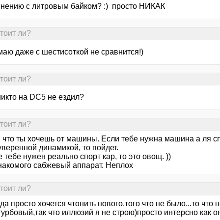
внению с литровым байком? :) просто НИКАК
тоит ли?
маю даже с шестисоткой не сравнится!)
тоит ли?
никто на DC5 не ездил?
тоит ли?
 что ты хочешь от машины. Если тебе нужна машина а ля сп
уверенной динамикой, то пойдет.
 тебе нужен реально спорт кар, то это овощ. ))
знакомого сабжевый аппарат. Неплох
тоит ли?
да просто хочется чтонить нового,того что не было...то что 
урбовый,так что иллюзий я не строю)просто интерсно как он