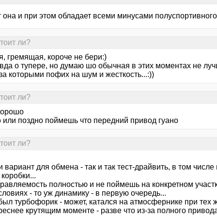
 она и при этом обладает всеми минусами полуспортивного 
тоит ли?
, гремящая, короче не бери:)
вда о тупере, но думаю шо обычная в этих моментах не лучш
а которыми пофих на шум и жесткость...:))
тоит ли?
хорошо
о или поздно поймешь что передний привод гуано
тоит ли?
и вариант для обмена - так и так тест-драйвить, в том числе
коробки...
правляемость полностью и не поймешь на конкретном участк
ловиях - то уж динамику - в первую очередь...
был турбофорик - может, катался на атмосфернике при тех ж
еснее крутящим моменте - разве что из-за полного привода