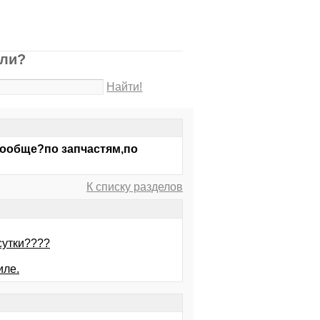
 ли?
Найти!
 вообще?по запчастям,по
К списку разделов
сутки????
иле.