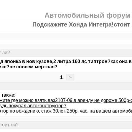
Автомобильный форум
Подскажите Хонда Интегра!стоит
т ли?
од японка в нов кузове,2 литра 160 лс типтрон?как она
ке?не совсем мертвая?
1
>
 также:
жите где можно взять ваз2107-09 в аренду не дороже 500р-
будь покупал автоконструктор?
тор по вождению, стаж 30лет. 250р. час. на вашем автомоб
тоит ли?