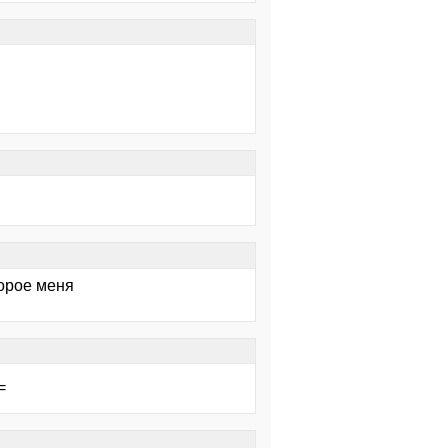
торое меня
=