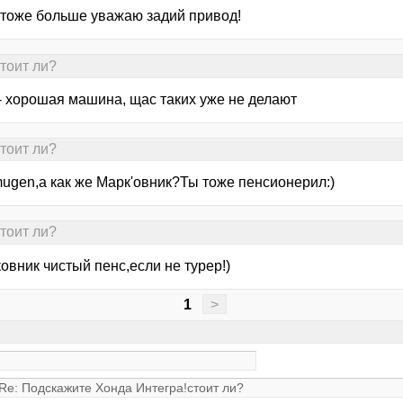
я тоже больше уважаю задий привод!
тоит ли?
 - хорошая машина, щас таких уже не делают
тоит ли?
mugen,а как же Марк'овник?Ты тоже пенсионерил:)
тоит ли?
овник чистый пенс,если не турер!)
1
>