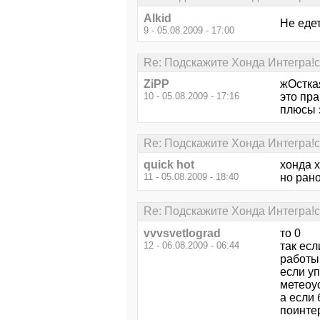
Alkid
Не едет
9 - 05.08.2009 - 17:00
Re: Подскажите Хонда Интегра!с
ZiPP
жОсткая
10 - 05.08.2009 - 17:16
это пра
плюсы з
Re: Подскажите Хонда Интегра!с
quick hot
хонда 
11 - 05.08.2009 - 18:40
но ран
Re: Подскажите Хонда Интегра!с
vvvsvetlograd
то 0
12 - 06.08.2009 - 06:44
так есл
работы 
если у
метеоус
а если 
поинтер