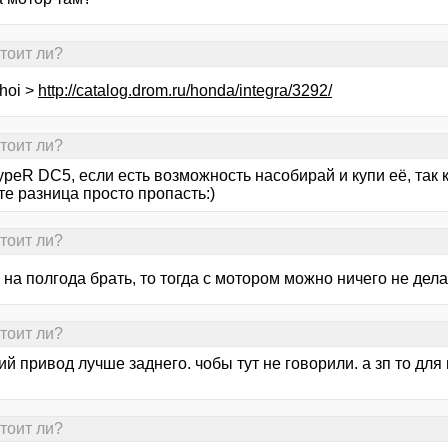
тоит ли?
hoi >
http://catalog.drom.ru/honda/integra/3292/
тоит ли?
peR DC5, если есть возможность насобирай и купи её, так 
е разница просто пропасть:)
тоит ли?
 на полгода брать, то тогда с мотором можно ничего не делать
тоит ли?
й привод лучше заднего. чобы тут не говорили. а зп то дл
тоит ли?