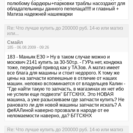
полюбому бардюры+парковки траблы насоздают для
обладательницы данного пепелаца!!!!! и главный +
Матиза надежней нашемарки
Re: Что лучше купить до 200000 руб. 14-ю или матиз
или...
Смайл
185 - 06.08.2009 - 09:26
183 - Маньяк Е30 > Ну в таком случае можно и
москвич 2141 купить за 30-50т.р. - ГУРа нет, кондюка
тоже, передний привод как у ТАЗов. А матиз имеет
все блага для машины и стоит недорого. К тому же
цены на запчасти копеешные в отличие от наших
машин. неловко вспоминается от владельцев Калин -
"Где найти такую то запчасть, в магазинах их нет ибо
не успели еще подвезти" БГГСКНХ. Это НОВАЯ
машина, а уже разыскиваем где запчасти купить? Не
рановато ли для новой машины запчасти искать? А
феКАЛиной наверно прозвали в народе от ее
неломаемости наверно, да? БГГСКНХ
Re: Что лучше купить до 200000 руб. 14-ю или матиз