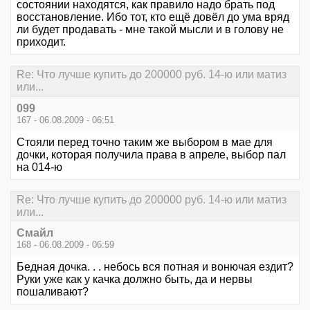
состоянии находятся, как правило надо брать под
восстановление. Ибо тот, кто ещё довёл до ума вряд
ли будет продавать - мне такой мысли и в голову не
приходит.
Re: Что лучше купить до 200000 руб. 14-ю или матиз
или...
099
167 - 06.08.2009 - 06:51
Стояли перед точно таким же выбором в мае для
дочки, которая получила права в апреле, выбор пал
на 014-ю
Re: Что лучше купить до 200000 руб. 14-ю или матиз
или...
Смайл
168 - 06.08.2009 - 06:59
Бедная дочка. . . небось вся потная и вонючая ездит?
Руки уже как у качка должно быть, да и нервы
пошаливают?