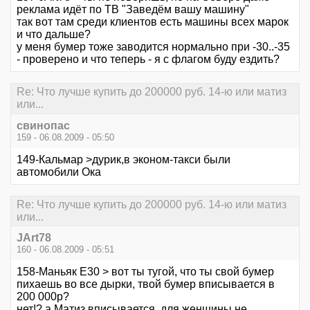
реклама идёт по ТВ "Заведём вашу машину"
так вот там среди клиентов есть машины всех марок
и что дальше?
у меня бумер тоже заводится нормально при -30..-35
- проверено и что теперь - я с флагом буду ездить?
Re: Что лучше купить до 200000 руб. 14-ю или матиз
или...
свинопас
159 - 06.08.2009 - 05:50
149-Кальмар >дурик,в эконом-такси были
автомобили Ока
Re: Что лучше купить до 200000 руб. 14-ю или матиз
или...
JArt78
160 - 06.08.2009 - 05:51
158-Маньяк E30 > вот ты тугой, что ты свой бумер
пихаешь во все дырки, твой бумер вписывается в
200 000р?
нет!? а Матиз вписывается, для женщины не