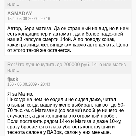
или...
ASMADAY
152 - 05.08.2009 - 20:16
Автор, бери матиза. Да он страшный на вид, но в нем
есть кондиционер и автомат , да и более надежней
нашей капсуле смерти 14ой. А по поводу коцак,
какая разница жестянщикам какую авто делать. Цена
от этого такой же останется.
Re: Что лучше купить до 200000 руб. 14-ю или матиз
или...
fjack
153 - 05.08.2009 - 20:43
Я за Матиз.
Никогда на нем не ездил и не сидел даже, читал
отзывы, когда машину жене выбирал, так вот до 50-
70 тыс.км. с Матизами (со всеми) вообще ничего не
случается, а для женщины это огромный пробег.
Если поставить рядом 14-ю и Матиза и даже 10-ку,
сразу бросается в глаза убогость конструкции и
теснота салона у ВАЗов, салон у них меньше.