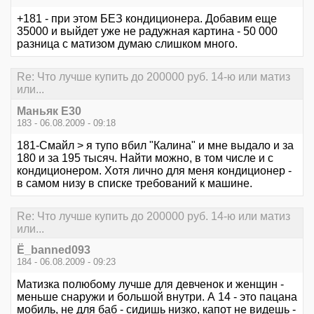
+181 - при этом БЕЗ кондиционера. Добавим еще
35000 и выйдет уже не радужная картина - 50 000
разница с матизом думаю слишком много.
Re: Что лучше купить до 200000 руб. 14-ю или матиз
или...
Маньяк E30
183 - 06.08.2009 - 09:18
181-Смайл > я тупо вбил "Калина" и мне выдало и за
180 и за 195 тысяч. Найти можно, в том числе и с
кондиционером. Хотя лично для меня кондиционер -
в самом низу в списке требований к машине.
Re: Что лучше купить до 200000 руб. 14-ю или матиз
или...
Ё_banned093
184 - 06.08.2009 - 09:23
Матизка полюбому лучше для девченок и женщин -
меньше снаружи и большой внутри. А 14 - это пацана
мобиль, не для баб - сидишь низко, капот не видешь -