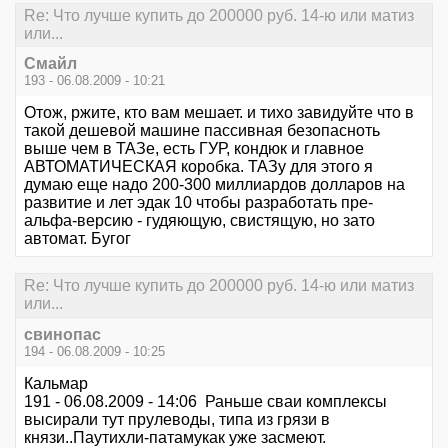
Re: Что лучше купить до 200000 руб. 14-ю или матиз
или...
Смайл
193 - 06.08.2009 - 10:21
Отож, ржите, кто вам мешает. и тихо завидуйте что в
такой дешевой машине пассивная безопасноть
выше чем в ТАЗе, есть ГУР, кондюк и главное
АВТОМАТИЧЕСКАЯ коробка. ТАЗу для этого я
думаю еще надо 200-300 миллиардов долларов на
развитие и лет эдак 10 чтобы разработать пре-
альфа-версию - гудяющую, свистящую, но зато
автомат. Бугог
Re: Что лучше купить до 200000 руб. 14-ю или матиз
или...
свинопас
194 - 06.08.2009 - 10:25
Кальмар
191 - 06.08.2009 - 14:06 Раньше сваи комплексы
высирали тут прулеводы, типа из грязи в
князи..Паутихли-патамукак уже засмеют.