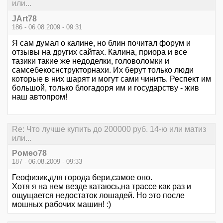
или...
JArt78
186 - 06.08.2009 - 09:31
Я сам думал о калине, но блин почитал форум и
отзывы на других сайтах. Калина, приора и все
тазики такие же недоделки, головоломки и
самсебекоснструкторнахи. Их берут только люди
которые в них шарят и могут сами чинить. Респект им
большой, только блогадоря им и государству - жив
наш автопром!
Re: Что лучше купить до 200000 руб. 14-ю или матиз
или...
Ромео78
187 - 06.08.2009 - 09:33
Геофизик,для города бери,самое оно.
Хотя я на нем везде катаюсь,на трассе как раз и
ощущается недостаток лошадей. Но это после
мошных рабочих машин! :)