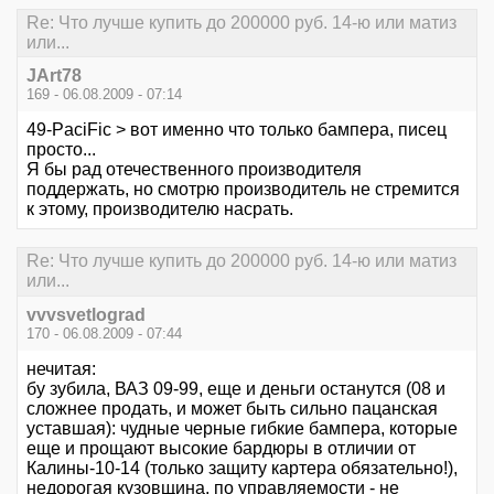
Re: Что лучше купить до 200000 руб. 14-ю или матиз
или...
JArt78
169 - 06.08.2009 - 07:14
49-PaciFic > вот именно что только бампера, писец
просто...
Я бы рад отечественного производителя
поддержать, но смотрю производитель не стремится
к этому, производителю насрать.
Re: Что лучше купить до 200000 руб. 14-ю или матиз
или...
vvvsvetlograd
170 - 06.08.2009 - 07:44
нечитая:
бу зубила, ВАЗ 09-99, еще и деньги останутся (08 и
сложнее продать, и может быть сильно пацанская
уставшая): чудные черные гибкие бампера, которые
еще и прощают высокие бардюры в отличии от
Калины-10-14 (только защиту картера обязательно!),
недорогая кузовщина, по управляемости - не