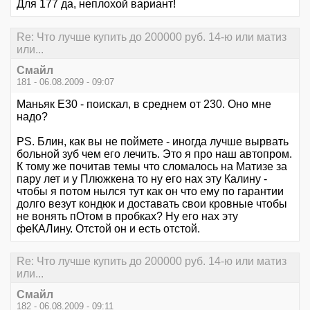
Для 177 да, неплохой вариант!
Re: Что лучше купить до 200000 руб. 14-ю или матиз
или...
Смайл
181 - 06.08.2009 - 09:07
Маньяк Е30 - поискал, в среднем от 230. Оно мне
надо?
PS. Блин, как вы не поймете - иногда лучше вырвать
больной зуб чем его лечить. Это я про наш автопром.
К тому же почитав темы что сломалось на Матизе за
пару лет и у Плюжкена то ну его нах эту Калину -
чтобы я потом нылся тут как он что ему по гарантии
долго везут кондюк и доставать свои кровные чтобы
не вонять пОтом в пробках? Ну его нах эту
феКАЛину. Отстой он и есть отстой.
Re: Что лучше купить до 200000 руб. 14-ю или матиз
или...
Смайл
182 - 06.08.2009 - 09:11