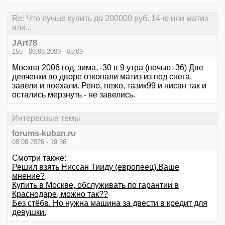
Re: Что лучше купить до 200000 руб. 14-ю или матиз
или...
JArt78
155 - 06.08.2009 - 05:09
Москва 2006 год, зима, -30 в 9 утра (ночью -36) Две
девченки во дворе откопали матиз из под снега,
завели и поехали. Рено, пежо, тазик99 и нисан так и
остались мерзнуть - не завелись.
Интересные темы
forums-kuban.ru
08.08.2026 - 19:36
Смотри также:
Решил взять Ниссан Тииду (европеец).Ваше
мнение?
Купить в Москве, обслуживать по гарантии в
Краснодаре, можно так??
Без стёбв. Но нужна машина за двести в кредит для
девушки.