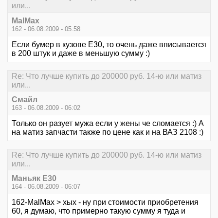
или...
MalMax
162 - 06.08.2009 - 05:58
Если бумер в кузове Е30, то очень даже вписывается
в 200 штук и даже в меньшую сумму :)
Re: Что лучше купить до 200000 руб. 14-ю или матиз
или...
Смайл
163 - 06.08.2009 - 06:02
Только он разует мужа если у жены че сломается :) А
на матиз запчасти также по цене как и на ВАЗ 2108 :)
Re: Что лучше купить до 200000 руб. 14-ю или матиз
или...
Маньяк E30
164 - 06.08.2009 - 06:07
162-MalMax > хых - ну при стоимости приобретения
60, я думаю, что примерно такую сумму я туда и