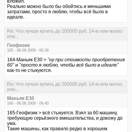
вложил.
Реально можно было бы обойтись и меньшими
затратами, просто я люблю, чтобы всё было в
идеале.
Re: Что лучше купить до 200000 руб. 14-ю или матиз
или...
Геофизик
165 - 06.08.2009 - 06:38
164-Маньяк E30 >
"ну при стоимости приобретения
60"
и
"просто я люблю, чтобы всё было в идеале"
как-то не стыкуются.
Re: Что лучше купить до 200000 руб. 14-ю или матиз
или...
Маньяк E30
166 - 06.08.2009 - 06:40
165-Геофизик > всё стыкуется. Взял за 60 машину,
требующую серьёзного вмешательства, и довожу до
ума.
Такие машины, как правило редко в хорошем