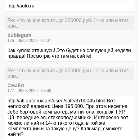
http://auto.ru
Re: Что лучше купить до 200000 руб. 14-ю или матиз
или...
bublegum
176 - 06.08.2009 - 08:37
Как куплю отпишусь! Это будет на следующей недели
правда! Посмотрю что там на сайте!
Re: Что лучше купить до 200000 руб. 14-ю или матиз
или...
Смайл
177 - 06.08.2009 - 08:46
http://all.auto.ru/cars/used/sale/3700045.html
Вот
неплохой вариант. Цена 195 000. При этом несет на
себе бортовой компьютер, магнитола, кондюк, ГУР,
ЦЗ, передние эл. стеклоподъемники. Интересно вот
можно ли найти 14-ю такого года, в той же
комплектации и за такую цену? Кальмар, сможете
найти?