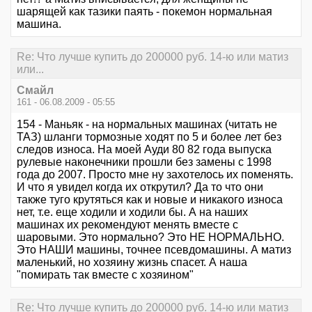
шарящей как тазики паять - покемон нормальная
машина.
Re: Что лучше купить до 200000 руб. 14-ю или матиз
или...
Смайл
161 - 06.08.2009 - 05:55
154 - Маньяк - на нормальных машинах (читать не
ТАЗ) шланги тормозные ходят по 5 и более лет без
следов износа. На моей Ауди 80 82 года выпуска
рулевые наконечники прошли без замены с 1998
года до 2007. Просто мне ну захотелось их поменять.
И что я увидел когда их открутил? Да то что они
также туго крутяться как и новые и никакого износа
нет, т.е. еще ходили и ходили бы. А на наших
машинах их рекомендуют менять вместе с
шаровыми. Это нормально? Это НЕ НОРМАЛЬНО.
Это НАШИ машины, точнее псевдомашины. А матиз
маленький, но хозяину жизнь спасет. А наша
"помирать так вместе с хозяином"
Re: Что лучше купить до 200000 руб. 14-ю или матиз