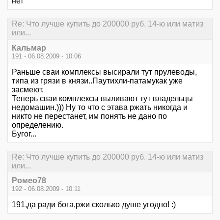
нет
Re: Что лучше купить до 200000 руб. 14-ю или матиз
или...
Кальмар
191 - 06.08.2009 - 10:06
Раньше сваи комплексы высирали тут прулеводы,
типа из грязи в князи..Паутихли-патамукак уже
засмеют.
Теперь сваи комплексы выливают тут владельцы
недомашин.))) Ну то что с этава ржать никогда и
никто не перестанет, им понять не дано по
определению.
Бугог...
Re: Что лучше купить до 200000 руб. 14-ю или матиз
или...
Ромео78
192 - 06.08.2009 - 10:11
191,да ради бога,ржи сколько душе угодно! :)