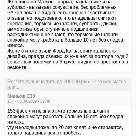
Женщина на Матизе - норма, на классике и на
зубилах - вызывает сочувствие, беспроблемных
ВАЗов пока не видел, есть конечно счастливые
отзывы, но подозреваю, что владельцы считают
сцепление, тормозные шланги, суппорты, диски,
аммортизаторы, ступичные подшипники
расходниками и не знают, что тормозные шланги
спокойно могут работать больше 10 лет без следов
износа.
Жене в итоге взяли Форд Ка, за оригинальность
дизайна, правда свежих их уже нет, за полтора года 2
серьезных поломки на 6 т.руб., ни дня не простояла в
ремонте.
Re: Что лучше купить до 200000 руб. 14-ю или матиз
или...
Маньяк E30
154 - 06.08.2009 - 02:48
153-fjack > и не знают, что тормозные шланги
спокойно могут работать больше 10 лет без следов
износа.
угу и колодки тоже. по 20 лет ходят и не стираются,
только наращиваюся от пробега