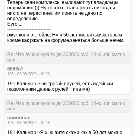
Теперь сваи комплексы выливают тут владельцы
недомашин.))) Ну то что с этава ржать никогда и
никто не перестанет, им понять не дано по
определению.
Бугог...
-----------------------------
ржут кони в стойле. Ну и 50-летние витьки,которым
кроме как ржать на форуме,заняться больше нечем.
Re: Что лучше купить до 200000 руб. 14-ю или матиз
или...
6666iИ
195 - 06.08.2009 - 10:26
191-Кальмар > ни трогай прулей, есть идейныи
пакалонники данных рулей, типа мя)
Re: Что лучше купить до 200000 руб. 14-ю или матиз
или...
свинопас
196 - 06.08.2009 - 10:28
191-Кальмар >Я х..ю,витя скажи как в 50 лет можно