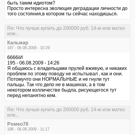
быть таким идиотом?
Просто интересна эволюция деградации личности до
того состояния,в котором ты сейчас находишься.
Re: Что лучше купить до 200000 руб. 14-ю или матиз
или...
Кальмар
197 - 06.08.2009 - 10:29
6666iИ
195 - 06.08.2009 - 14:26
Я общаюсь с владельцами прулей вживую, и никаких
проблем по этому поводу не испытывал , как и они.
Потомучто они НОРМАЛЬНЫЕ и не гнули тут
пальцы. Так что дело не в машинах, а в том
некотором колличестве быдла, рисующегося тут
перед непанятно кем.
Re: Что лучше купить до 200000 руб. 14-ю или матиз
или...
Ромео78
198 - 06.08.2009 - 11:17