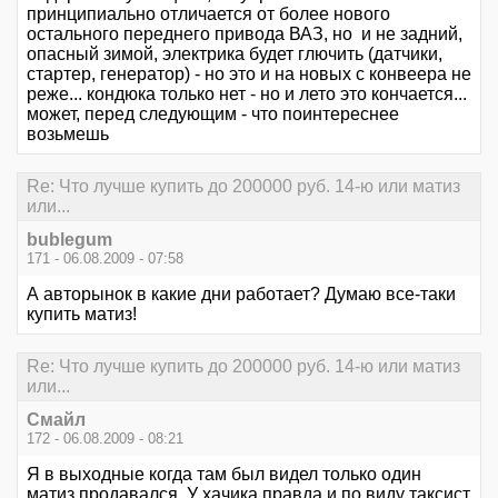
принципиально отличается от более нового
остального переднего привода ВАЗ, но и не задний,
опасный зимой, электрика будет глючить (датчики,
стартер, генератор) - но это и на новых с конвеера не
реже... кондюка только нет - но и лето это кончается...
может, перед следующим - что поинтереснее
возьмешь
Re: Что лучше купить до 200000 руб. 14-ю или матиз
или...
bublegum
171 - 06.08.2009 - 07:58
А авторынок в какие дни работает? Думаю все-таки
купить матиз!
Re: Что лучше купить до 200000 руб. 14-ю или матиз
или...
Смайл
172 - 06.08.2009 - 08:21
Я в выходные когда там был видел только один
матиз продавался. У хачика правда и по виду таксист