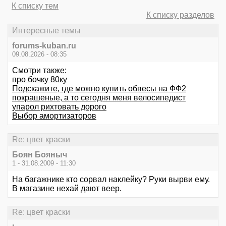
К списку тем
К списку разделов
Интересные темы
forums-kuban.ru
09.08.2026 - 08:35
Смотри также:
про бочку 80ку
Подскажите, где можно купить обвесы на ФФ2
покрашеные, а то сегодня меня велосипедист
упарол рихтовать дорого
Выбор амортизаторов
Re: цвет краски
Боян Бояныч
1 - 31.08.2009 - 11:30
На багажнике кто сорвал наклейку? Руки вырви ему.
В магазине нехай дают веер.
Re: цвет краски