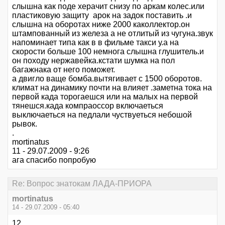
слышна как поде херачит снизу по аркам колес.или
пластиковую защиту арок на задок поставить .и
слышна на оборотах ниже 2000 каколлектор.он
штампованный из железа а не отлитый из чугуна.звук
напоминает типа как в в фильме такси у.а на
скорости больше 100 немнога слышна глушитель.и
он походу нержавейка.кстати шумка на пол
багажнака от него поможет.
а двигло ваще бомба.вытягивает с 1500 оборотов.
климат на динамику почти на влияет .заметна тока на
первой када торогаешся или на малых на первой
тянешся.када компраоссор включаеться
выключаеться на педлали чуствуеться небошой
рывок.
.
mortinatus
11 - 29.07.2009 - 9:26
ага спасибо попробую
Re: Вопрос знатокам ЛАДА-ПРИОРА
mortinatus
14 - 29.07.2009 - 05:40
12