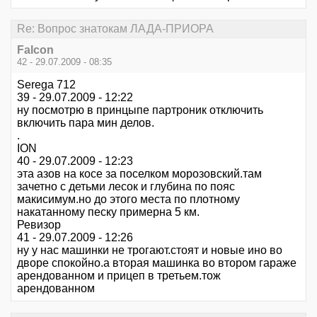
Re: Вопрос знатокам ЛАДА-ПРИОРА
Falcon
42 - 29.07.2009 - 08:35
Serega 712
39 - 29.07.2009 - 12:22
ну посмотрю в принцыпе партроник отключить
включить пара мин делов.
.
ION
40 - 29.07.2009 - 12:23
эта азов на косе за поселком морозовский.там
зачетно с детьми лесок и глубина по пояс
макисимум.но до этого места по плотному
накатанному песку примерна 5 км.
Ревизор
41 - 29.07.2009 - 12:26
ну у нас машинки не трогают.стоят и новые ино во
дворе спокойно.а вторая машинка во втором гараже
арендованном и прицеп в третьем.тож
арендованном