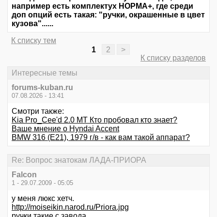
например есть комплектух НОРМА+, где среди
доп опций есть такая: "ручки, окрашенные в цвет
кузова"......
К списку тем
1
2
>
К списку разделов
Интересные темы
forums-kuban.ru
07.08.2026 - 13:41
Смотри также:
Kia Pro_Cee'd 2.0 MT Кто пробовал кто знает?
Ваше мнение о Hyndai Accent
BMW 316 (E21), 1979 г/в - как вам такой аппарат?
Re: Вопрос знатокам ЛАДА-ПРИОРА
Falcon
1 - 29.07.2009 - 05:05
у меня люкс хетч.
http://moiseikin.narod.ru/Priora.jpg
ручки такие с завода