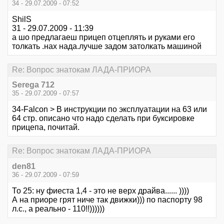
34 - 29.07.2009 - 07:52
ShilS
31 - 29.07.2009 - 11:39
а шо предлагаеш прицеп отцеплять и руками его
толкать .нах нада.лучше задом затолкать машиной
Re: Вопрос знатокам ЛАДА-ПРИОРА
Serega 712
35 - 29.07.2009 - 07:57
34-Falcon > В инструкции по эксплуатации на 63 или
64 стр. описано что надо сделать при буксировке
прицепа, почитай.
Re: Вопрос знатокам ЛАДА-ПРИОРА
den81
36 - 29.07.2009 - 07:59
То 25: ну фиеста 1,4 - это не верх драйва...... ))))
А на приоре грят ниче так движки))) по паспорту 98
л.с., а реально - 110!!))))))