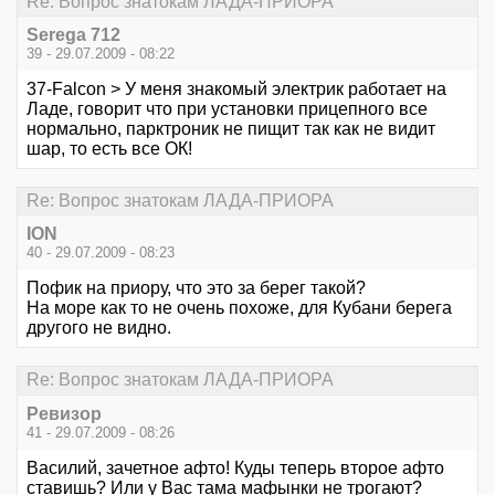
Re: Вопрос знатокам ЛАДА-ПРИОРА
Serega 712
39 - 29.07.2009 - 08:22
37-Falcon > У меня знакомый электрик работает на
Ладе, говорит что при установки прицепного все
нормально, парктроник не пищит так как не видит
шар, то есть все ОК!
Re: Вопрос знатокам ЛАДА-ПРИОРА
ION
40 - 29.07.2009 - 08:23
Пофик на приору, что это за берег такой?
На море как то не очень похоже, для Кубани берега
другого не видно.
Re: Вопрос знатокам ЛАДА-ПРИОРА
Ревизор
41 - 29.07.2009 - 08:26
Василий, зачетное афто! Куды теперь второе афто
ставишь? Или у Вас тама мафынки не трогают?