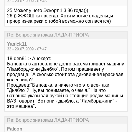
32 - 29.07.2009 - 07:46
25 Может у него Эскорт 1.3 86 года)))
26 )) ЖЖОШ как всегда. Хотя многие владельцы
приор из-за реки с тобой возможно согласятся)
Re: Вопрос знатокам ЛАДА-ПРИОРА
Yasick11
33 - 29.07.2009 - 07:47
18-den81 > Анекдот:
Батюшка в автосалоне долго рассматривает машину
"Ламборджини Дьябло". Потом прашивает у
продавца: "А сколько стоит эта диковинная красивая
колесница?"
Продавец:"Батюшка, а ничего что это все-таки
"Дьябло"? Ну, вы понимаете, о чем я." На что
батюшка указывая рукой на стоящие рядом машины
ВАЗ говорит:"Вот они - дьябло, а "Ламборджини" -
это машина".
Re: Вопрос знатокам ЛАДА-ПРИОРА
Falcon