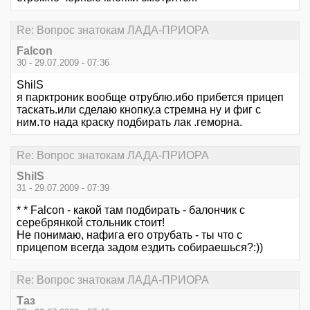
Re: Вопрос знатокам ЛАДА-ПРИОРА
Falcon
30 - 29.07.2009 - 07:36
ShilS
я парктроник вообще отрублю.ибо прибется прицеп
таскать.или сделаю кнопку.а стремна ну и фиг с
ним.то нада краску подбирать лак .геморна.
Re: Вопрос знатокам ЛАДА-ПРИОРА
ShilS
31 - 29.07.2009 - 07:39
* * Falcon - какой там подбирать - балончик с
серебрянкой стольник стоит!
Не понимаю, нафига его отрубать - ты что с
прицепом всегда задом ездить собираешься?:))
Re: Вопрос знатокам ЛАДА-ПРИОРА
Таз