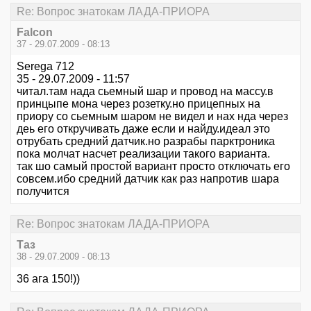
Re: Вопрос знатокам ЛАДА-ПРИОРА
Falcon
37 - 29.07.2009 - 08:13
Serega 712
35 - 29.07.2009 - 11:57
читал.там нада сьемный шар и провод на массу.в
принцыпе мона через розетку.но прицепных на
приору со сьемным шаром не видел и нах нда через
деь его откручивать даже если и найду.идеал это
отрубать средний датчик.но разрабы парктроника
пока молчат насчет реализации такого варианта.
так шо самый простой вариант просто отключать его
совсем.ибо средний датчик как раз напротив шара
получится
Re: Вопрос знатокам ЛАДА-ПРИОРА
Таз
38 - 29.07.2009 - 08:13
36 ага 150!))