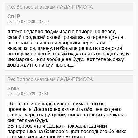
Re: Вопрос знатокам ЛАДА-ПРИОРА
Ctrl P
28 - 29.07.2009 - 07:29
я тоже недавно подумывал о приоре, но перед
самой продажей своей тринашки, во время дождя,
че то там заклинило и дворники перестали
выключатся, плюнул и больше решил в советский
автопром не ногой, голый буду ходить но ездить буду
иномарках... или вообще не буду... вот теперь сижу
дома жду птс на киу про сид...
Re: Вопрос знатокам ЛАДА-ПРИОРА
ShilS
29 - 29.07.2009 - 07:31
16-Falcon > не надо ничего снимать что бы
проверить! Достаточно включить обогрев заднего
стекла, через пару-тройку минут потрогать зеркала -
они теплые будут.
ЗЫ первое что я сделал - покрасил датчики
парктроника на бампере в цвет последнего бо имхо
стремно черные кнопки смотрятся.