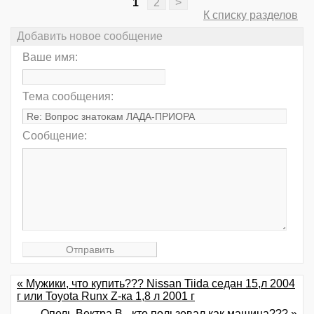
1
2
>
К списку разделов
Добавить новое сообщение
Ваше имя:
Тема сообщения:
Сообщение:
« Мужики, что купить??? Nissan Tiida седан 15,л 2004
г или Toyota Runx Z-ка 1,8 л 2001 г
Опель Вектра В - кто пользовал как машина??? »