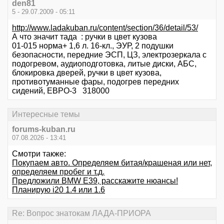
den81
5 - 29.07.2009 - 05:11
http://www.ladakuban.ru/content/section/36/detail/53/
А что значит тада : ручки в цвет кузова
01-015 норма+ 1,6 л. 16-кл., ЭУР, 2 подушки
безопасности, передние ЭСП, ЦЗ, электрозеркала с
подогревом, аудиоподготовка, литые диски, АБС,
блокировка дверей, ручки в цвет кузова,
противотуманные фары, подогрев передних
сидений, ЕВРО-3 318000
Интересные темы
forums-kuban.ru
07.08.2026 - 13:41
Смотри также:
Покупаем авто. Определяем битая/крашеная или нет,
определяем пробег и т.д.
Предложили BMW E39, расскажите нюансы!
Планирую i20 1.4 или 1.6
Re: Вопрос знатокам ЛАДА-ПРИОРА