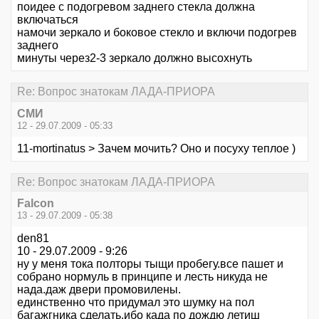
поидее с подогревом заднего стекла должна
включаться
намочи зеркало и боковое стекло и включи подогрев
заднего
минуты через2-3 зеркало должно высохнуть
Re: Вопрос знатокам ЛАДА-ПРИОРА
СМИ
12 - 29.07.2009 - 05:33
11-mortinatus > Зачем мочить? Оно и посуху теплое )
Re: Вопрос знатокам ЛАДА-ПРИОРА
Falcon
13 - 29.07.2009 - 05:38
den81
10 - 29.07.2009 - 9:26
ну у меня тока полторы тыщи пробегу.все пашет и
собрано нормуль в принципе и лесть никуда не
нада.даж двери промовилены.
единственно что придумал это шумку на пол
багажгника сделать.ибо када по дождю летиш