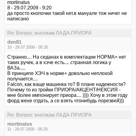
mortinatus
8 - 29.07.2009 - 9:20
да просто кнопочки такой нет.в мануале тож ничег не
написано
Re: Вопрос знатокам ЛАДА-ПРИОРА
den81
10 - 29.07.2009 - 05:26
Странно.... На седанах в комплектации НОРМА+ нет
таких ручек, а в хэче есть.... странная логика у
ВАЗа.....
В принципе ХЭЧ в норме+ довольно неплохой
получается....
Falcon, как ваще машинка то? В плане надежности?
Почему то из тройки ПРИОРА/АКЦЕНТ/НЕКСИЯ -
мне более импонирует приора.... )))) Хочу в этом году
форд жене отдать, а се взять чтонибудь порезвей)))
Re: Вопрос знатокам ЛАДА-ПРИОРА
mortinatus
11 - 29.07.2009 - 05:26