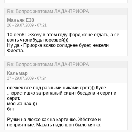
Re: Вопрос знатокам ЛАДА-ПРИОРА
Маньяк E30
26 - 29.07.2009 - 07:21
10-den81 >Хочу в этом году форд жене отдать, а се
взять чтонибудь порезвей)))
Ну да - Приорка всяко солиднее будет, нежели
Фиеста.
Re: Вопрос знатокам ЛАДА-ПРИОРА
Кальмар
27 - 29.07.2009 - 07:24
олежек всё под разными никами срёт.))) Куле
...юристишко затрипаный сидит бесдела и серит и
серит.
моська нах.)))
бггг
Ручки на люксе как на картинке. Жёсткие и
неприятные. Мазать надо шоп было мягко.