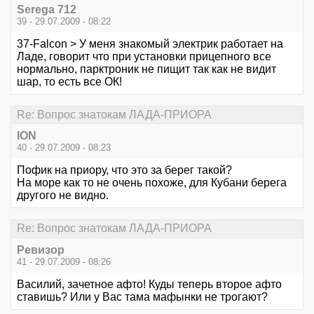
Serega 712
39 - 29.07.2009 - 08:22
37-Falcon > У меня знакомый электрик работает на
Ладе, говорит что при установки прицепного все
нормально, парктроник не пищит так как не видит
шар, то есть все ОК!
Re: Вопрос знатокам ЛАДА-ПРИОРА
ION
40 - 29.07.2009 - 08:23
Пофик на приору, что это за берег такой?
На море как то не очень похоже, для Кубани берега
другого не видно.
Re: Вопрос знатокам ЛАДА-ПРИОРА
Ревизор
41 - 29.07.2009 - 08:26
Василий, зачетное афто! Куды теперь второе афто
ставишь? Или у Вас тама мафынки не трогают?