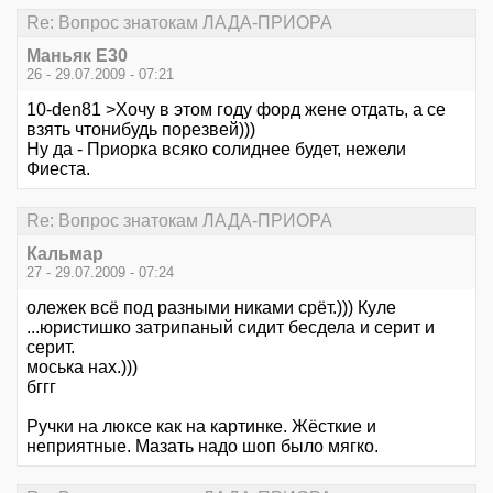
Re: Вопрос знатокам ЛАДА-ПРИОРА
Маньяк E30
26 - 29.07.2009 - 07:21
10-den81 >Хочу в этом году форд жене отдать, а се
взять чтонибудь порезвей)))
Ну да - Приорка всяко солиднее будет, нежели
Фиеста.
Re: Вопрос знатокам ЛАДА-ПРИОРА
Кальмар
27 - 29.07.2009 - 07:24
олежек всё под разными никами срёт.))) Куле
...юристишко затрипаный сидит бесдела и серит и
серит.
моська нах.)))
бггг
Ручки на люксе как на картинке. Жёсткие и
неприятные. Мазать надо шоп было мягко.