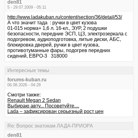
den81
5 - 29.07.2009 - 05:11
http://www.ladakuban.ru/content/section/36/detail/53/
А что значит тада : ручки в цвет кузова
01-015 норма+ 1,6 л. 16-кл., ЭУР, 2 подушки
безопасности, передние ЭСП, ЦЗ, электрозеркала с
подогревом, аудиоподготовка, литые диски, АБС,
блокировка дверей, ручки в цвет кузова,
противотуманные фары, подогрев передних
сидений, ЕВРО-3 318000
Интересные темы
forums-kuban.ru
06.08.2026 - 04:28
Смотри также:
Renault Megan 2 Sedan
Выбираю авту... Посоветуйте....
Lada – зафиксирован серьезный рост цен
Re: Вопрос знатокам ЛАДА-ПРИОРА
den81