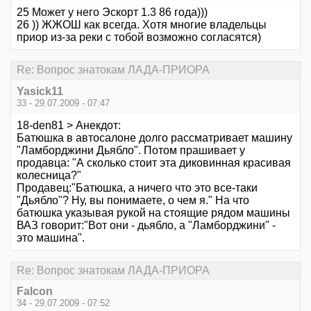
25 Может у него Эскорт 1.3 86 года)))
26 )) ЖЖОШ как всегда. Хотя многие владельцы
приор из-за реки с тобой возможно согласятся)
Re: Вопрос знатокам ЛАДА-ПРИОРА
Yasick11
33 - 29.07.2009 - 07:47
18-den81 > Анекдот:
Батюшка в автосалоне долго рассматривает машину
"Ламборджини Дьябло". Потом прашивает у
продавца: "А сколько стоит эта диковинная красивая
колесница?"
Продавец:"Батюшка, а ничего что это все-таки
"Дьябло"? Ну, вы понимаете, о чем я." На что
батюшка указывая рукой на стоящие рядом машины
ВАЗ говорит:"Вот они - дьябло, а "Ламборджини" -
это машина".
Re: Вопрос знатокам ЛАДА-ПРИОРА
Falcon
34 - 29.07.2009 - 07:52