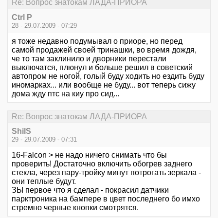
Re: Вопрос знатокам ЛАДА-ПРИОРА
Ctrl P
28 - 29.07.2009 - 07:29
я тоже недавно подумывал о приоре, но перед
самой продажей своей тринашки, во время дождя,
че то там заклинило и дворники перестали
выключатся, плюнул и больше решил в советский
автопром не ногой, голый буду ходить но ездить буду
иномарках... или вообще не буду... вот теперь сижу
дома жду птс на киу про сид...
Re: Вопрос знатокам ЛАДА-ПРИОРА
ShilS
29 - 29.07.2009 - 07:31
16-Falcon > не надо ничего снимать что бы
проверить! Достаточно включить обогрев заднего
стекла, через пару-тройку минут потрогать зеркала -
они теплые будут.
ЗЫ первое что я сделал - покрасил датчики
парктроника на бампере в цвет последнего бо имхо
стремно черные кнопки смотрятся.