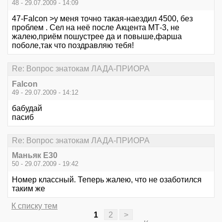
48 - 29.07.2009 - 14:09
47-Falcon >у меня точно такая-наездил 4500, без
проблем . Сел на неё после Акцента МТ-3, не
жалею,приём пошустрее да и повыше,фарша
поболе,так что поздравляю тебя!
Re: Вопрос знатокам ЛАДА-ПРИОРА
Falcon
49 - 29.07.2009 - 14:12
бабудай
пасиб
Re: Вопрос знатокам ЛАДА-ПРИОРА
Маньяк E30
50 - 29.07.2009 - 19:42
Номер классный. Теперь жалею, что не озаботился
таким же
К списку тем
1
2
>