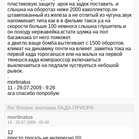
пластиковую защиту арок на задок поставить .и
слышна на оборотах ниже 2000 каколлектор.он
штампованный из железа а не отлитый из чугуна.звук
напоминает типа как в в фильме такси у.а на
скорости больше 100 немнога слышна глушитель.и
он походу нержавейка.кстати шумка на пол
багажнака от него поможет.
а двигло ваще бомба.вытягивает с 1500 оборотов.
климат на динамику почти на влияет .заметна тока на
первой када торогаешся или на малых на первой
тянешся.када компраоссор включаеться
выключаеться на педлали чуствуеться небошой
рывок.
.
mortinatus
11 - 29.07.2009 - 9:26
ага спасибо попробую
Re: Вопрос знатокам ЛАДА-ПРИОРА
mortinatus
14 - 29.07.2009 - 05:40
12
просто трогать не интересно ))))