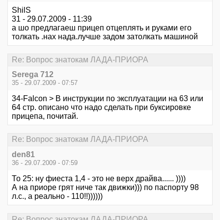
ShilS
31 - 29.07.2009 - 11:39
а шо предлагаеш прицеп отцеплять и руками его
толкать .нах нада.лучше задом затолкать машиной
Re: Вопрос знатокам ЛАДА-ПРИОРА
Serega 712
35 - 29.07.2009 - 07:57
34-Falcon > В инструкции по эксплуатации на 63 или
64 стр. описано что надо сделать при буксировке
прицепа, почитай.
Re: Вопрос знатокам ЛАДА-ПРИОРА
den81
36 - 29.07.2009 - 07:59
То 25: ну фиеста 1,4 - это не верх драйва...... ))))
А на приоре грят ниче так движки))) по паспорту 98
л.с., а реально - 110!!))))))
Re: Вопрос знатокам ЛАДА-ПРИОРА