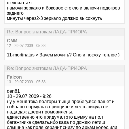
включаться
намочи зеркало и боковое стекло и включи подогрев
заднего
минуты через2-3 зеркало должно высохнуть
Re: Вопрос знатокам ЛАДА-ПРИОРА
СМИ
12 - 29.07.2009 - 05:33
11-mortinatus > Зачем мочить? Оно и посуху теплое )
Re: Вопрос знатокам ЛАДА-ПРИОРА
Falcon
13 - 29.07.2009 - 05:38
den81
10 - 29.07.2009 - 9:26
ну у меня тока полторы тыщи пробегу.все пашет и
собрано нормуль в принципе и лесть никуда не
нада.даж двери промовилены.
единственно что придумал это шумку на пол
багажгника сделать.ибо када по дождю летиш
слышна как поде херачит снизу по аркам колес.или