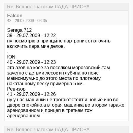
Re: Вопрос знатокам ЛАДА-ПРИОРА
Falcon
42 - 29.07.2009 - 08:35
Serega 712
39 - 29.07.2009 - 12:22
ну посмотрю в принцыпе партроник отключить
включить пара мин делов.
.
ION
40 - 29.07.2009 - 12:23
эта азов на косе за поселком морозовский.там
зачетно с детьми лесок и глубина по пояс
макисимум.но до этого места по плотному
накатанному песку примерна 5 км.
Ревизор
41 - 29.07.2009 - 12:26
ну у нас машинки не трогают.стоят и новые ино во
дворе спокойно.а вторая машинка во втором гараже
арендованном и прицеп в третьем.тож
арендованном
Re: Вопрос знатокам ЛАДА-ПРИОРА