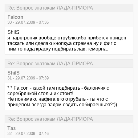
Re: Вопрос знатокам ЛАДА-ПРИОРА
Falcon
30 - 29.07.2009 - 07:36
ShilS
я парктроник вообще отрублю.ибо прибется прицеп
таскать.или сделаю кнопку.а стремна ну и фиг с
ним.то нада краску подбирать лак .геморна.
Re: Вопрос знатокам ЛАДА-ПРИОРА
ShilS
31 - 29.07.2009 - 07:39
* * Falcon - какой там подбирать - балончик с
серебрянкой стольник стоит!
Не понимаю, нафига его отрубать - ты что с
прицепом всегда задом ездить собираешься?:))
Re: Вопрос знатокам ЛАДА-ПРИОРА
Таз
32 - 29.07.2009 - 07:46