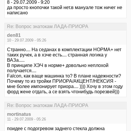
8 - 29.07.2009 - 9:20
да просто кнопочки такой нет.в мануале тож ничег не
написано
Re: Вопрос знатокам ЛАДА-ПРИОРА
den81
10 - 29.07.2009 - 05:26
Странно.... На седанах в комплектации НОРМА+ нет
таких ручек, а в хэче есть.... странная логика у
ВАЗа.....
В принципе ХЭЧ в норме+ довольно неплохой
получается....
Falcon, как ваще машинка то? В плане надежности?
Почему то из тройки ПРИОРА/АКЦЕНТ/НЕКСИЯ -
мне более импонирует приора.... )))) Хочу в этом году
форд жене отдать, а се взять чтонибудь порезвей)))
Re: Вопрос знатокам ЛАДА-ПРИОРА
mortinatus
11 - 29.07.2009 - 05:26
поидее с подогревом заднего стекла должна