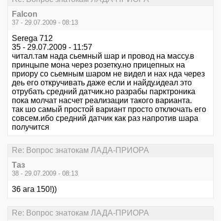
Falcon
37 - 29.07.2009 - 08:13
Serega 712
35 - 29.07.2009 - 11:57
читал.там нада сьемный шар и провод на массу.в
принцыпе мона через розетку.но прицепных на
приору со сьемным шаром не видел и нах нда через
деь его откручивать даже если и найду.идеал это
отрубать средний датчик.но разрабы парктроника
пока молчат насчет реализации такого варианта.
так шо самый простой вариант просто отключать его
совсем.ибо средний датчик как раз напротив шара
получится
Re: Вопрос знатокам ЛАДА-ПРИОРА
Таз
38 - 29.07.2009 - 08:13
36 ага 150!))
Re: Вопрос знатокам ЛАДА-ПРИОРА