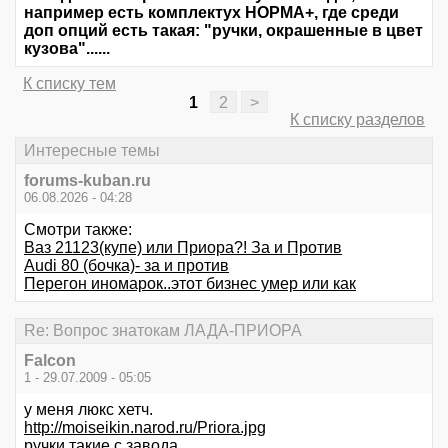
например есть комплектух НОРМА+, где среди
доп опций есть такая: "ручки, окрашенные в цвет
кузова"......
К списку тем
1
2
>
К списку разделов
Интересные темы
forums-kuban.ru
06.08.2026 - 04:28
Смотри также:
Ваз 21123(купе) или Приора?! За и Против
Audi 80 (бочка)- за и против
Перегон иномарок..этот бизнес умер или как
Re: Вопрос знатокам ЛАДА-ПРИОРА
Falcon
1 - 29.07.2009 - 05:05
у меня люкс хетч.
http://moiseikin.narod.ru/Priora.jpg
ручки такие с завода