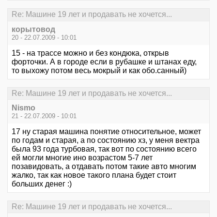
Re: Машине 19 лет и продавать не хочется...
корытовод
20 - 22.07.2009 - 10:01
15 - на трассе можно и без кондюка, открыв
форточки. А в городе если в рубашке и штанах еду,
то выхожу потом весь мокрый и как обо.санный)
Re: Машине 19 лет и продавать не хочется...
Nismo
21 - 22.07.2009 - 10:01
17 ну старая машина понятие относительное, может
по годам и старая, а по состоянию хз, у меня вектра
была 93 года турбовая, так вот по состоянию всего
ей могли многие ино возрастом 5-7 лет
позавидовать, а отдавать потом такие авто многим
жалко, так как новое такого плана будет стоит
больших денег :)
Re: Машине 19 лет и продавать не хочется...