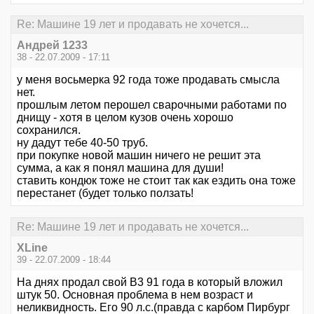
Re: Машине 19 лет и продавать не хочется...
Андрей 1233
38 - 22.07.2009 - 17:11
у меня восьмерка 92 года тоже продавать смысла
нет.
прошлым летом перошел сварочными работами по
днищу - хотя в целом кузов очень хорошо
сохранился.
ну дадут тебе 40-50 труб.
при покупке новой машин ничего не решит эта
сумма, а как я понял машина для души!
ставить кондюк тоже не стоит так как ездить она тоже
перестанет (будет только ползать!
Re: Машине 19 лет и продавать не хочется...
XLine
39 - 22.07.2009 - 18:44
На днях продал свой B3 91 года в который вложил
штук 50. Основная проблема в нем возраст и
неликвидность. Его 90 л.с.(правда с карбом Пирбург