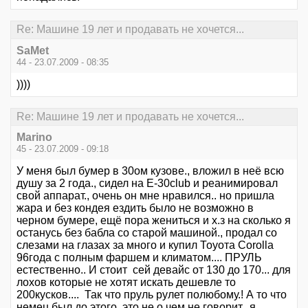
Re: Машине 19 лет и продавать не хочется...
SaMet
44 - 23.07.2009 - 08:35
))))
Re: Машине 19 лет и продавать не хочется...
Marino
45 - 23.07.2009 - 09:18
У меня был бумер в 30ом кузове., вложил в неё всю
душу за 2 года., сидел на Е-30сlub и реанимировал
свой аппарат., очень он мне нравился.. но пришла
жара и без кондея ездить было не возможно в
черном бумере, ещё пора жениться и х.з на сколько я
останусь без бабла со старой машиной., продал со
слезами на глазах за много и купил Тоyота Соrоllа
96года с полным фаршем и климатом.... ПРУЛЬ
естественно.. И стоит сей девайс от 130 до 170... для
лохов которые не хотят искать дешевле то
200кусков.... Так что пруль рулет полюбому.! А то что
немец был до этого, это не о чем не говорит., я