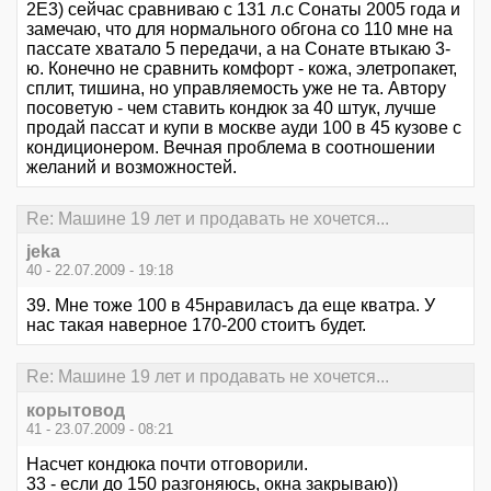
2Е3) сейчас сравниваю с 131 л.с Сонаты 2005 года и
замечаю, что для нормального обгона со 110 мне на
пассате хватало 5 передачи, а на Сонате втыкаю 3-
ю. Конечно не сравнить комфорт - кожа, элетропакет,
сплит, тишина, но управляемость уже не та. Автору
посоветую - чем ставить кондюк за 40 штук, лучше
продай пассат и купи в москве ауди 100 в 45 кузове с
кондиционером. Вечная проблема в соотношении
желаний и возможностей.
Re: Машине 19 лет и продавать не хочется...
jeka
40 - 22.07.2009 - 19:18
39. Мне тоже 100 в 45нравиласъ да еще кватра. У
нас такая наверное 170-200 стоитъ будет.
Re: Машине 19 лет и продавать не хочется...
корытовод
41 - 23.07.2009 - 08:21
Насчет кондюка почти отговорили.
33 - если до 150 разгоняюсь, окна закрываю))