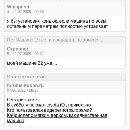
Whisperer
4 - 22.07.2009 - 09:24
я бы установил кондюк, если машина по всем
остальным параметрам полностью устраивает
Re: Машине 19 лет и продавать не хочется...
Страннег
5 - 22.07.2009 - 09:31
моей машине 22 уже....
Интересные темы
forums-kuban.ru
07.08.2026 - 18:23
Смотри также:
В субботу поюзал toyota iQ , прикольно
Кто пользовался видерегистраторами?
Кабриолет с мягким верхом, как единственная
машина