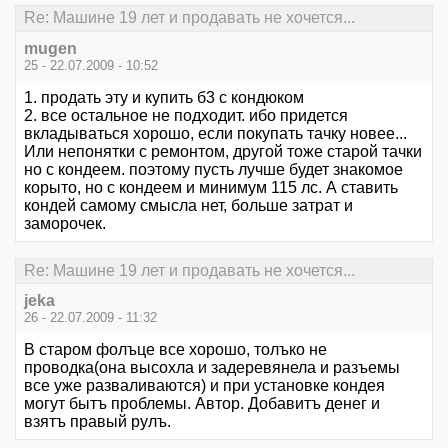
Re: Машине 19 лет и продавать не хочется...
mugen
25 - 22.07.2009 - 10:52
1. продать эту и купить б3 с кондюком
2. все остальное не подходит. ибо придется
вкладываться хорошо, если покупать тачку новее...
Или непонятки с ремонтом, другой тоже старой тачки
но с кондеем. поэтому пусть лучше будет знакомое
корыто, но с кондеем и минимум 115 лс. А ставить
кондей самому смысла нет, больше затрат и
заморочек.
Re: Машине 19 лет и продавать не хочется...
jeka
26 - 22.07.2009 - 11:32
В старом фолъце все хорошо, толъко не
проводка(она высохла и задеревянела и разъемы
все уже разваливаются) и при установке кондея
могут бытъ проблемы. Автор. Добавитъ денег и
взятъ правый рулъ.