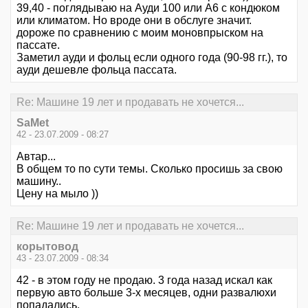
39,40 - поглядываю на Ауди 100 или А6 с кондюком
или климатом. Но вроде они в обслуге значит.
дороже по сравнению с моим моновпрыском на
пассате.
Заметил ауди и фольц если одного года (90-98 гг.), то
ауди дешевле фольца пассата.
Re: Машине 19 лет и продавать не хочется...
SaMet
42 - 23.07.2009 - 08:27
Автар...
В общем то по сути темы. Сколько просишь за свою
машину..
Цену на мыло ))
Re: Машине 19 лет и продавать не хочется...
корытовод
43 - 23.07.2009 - 08:34
42 - в этом году не продаю. 3 года назад искал как
первую авто больше 3-х месяцев, одни развалюхи
попадались.