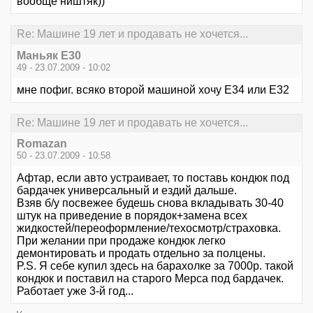
вообще ништяк))
Re: Машине 19 лет и продавать не хочется...
Маньяк E30
49 - 23.07.2009 - 10:02
мне пофиг. всяко второй машиной хочу E34 или E32
Re: Машине 19 лет и продавать не хочется...
Romazan
50 - 23.07.2009 - 10:58
Афтар, если авто устраивает, то поставь кондюк под
бардачек универсальный и ездий дальше.
Взяв б/у посвежее будешь снова вкладывать 30-40
штук на приведение в порядок+замена всех
жидкостей/переоформление/техосмотр/страховка.
При желании при продаже кондюк легко
демонтировать и продать отдельно за полцены.
P.S. Я себе купил здесь на барахолке за 7000р. такой
кондюк и поставил на старого Мерса под бардачек.
Работает уже 3-й год...