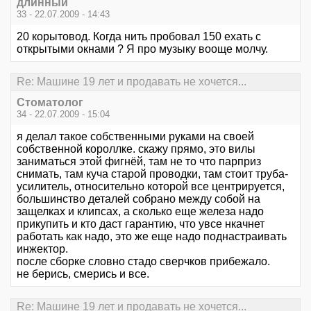
длинный
33 - 22.07.2009 - 14:43
20 корытовод. Когда нить пробовал 150 ехать с
открытыми окнами ? Я про музыку вооще молчу.
Re: Машине 19 лет и продавать не хочется...
Стоматолог
34 - 22.07.2009 - 15:04
я делал такое собственными руками на своей
собственной короллке. скажу прямо, это вилы
заниматься этой фигнёй, там не то что парприз
снимать, там куча старой проводки, там стоит труба-
усилитель, относительно которой все центрируется,
большинство деталей собрано между собой на
защелках и клипсах, а сколько еще железа надо
прикупить и кто даст гарантию, что увсе нкачнет
работать как надо, это же еще надо поднастраивать
инжектор.
после сборке словно стадо сверчков прибежало.
не берись, смерись и все.
Re: Машине 19 лет и продавать не хочется...