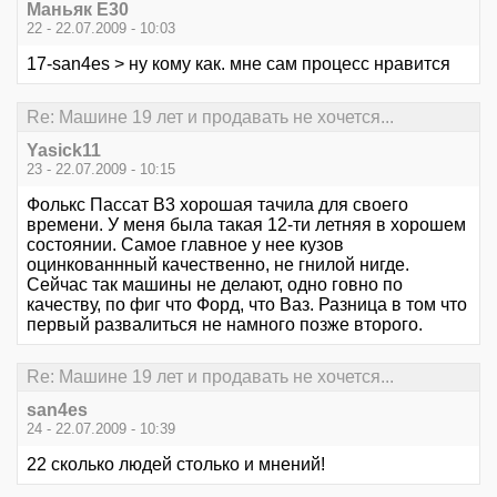
Маньяк E30
22 - 22.07.2009 - 10:03
17-san4es > ну кому как. мне сам процесс нравится
Re: Машине 19 лет и продавать не хочется...
Yasick11
23 - 22.07.2009 - 10:15
Фолькс Пассат В3 хорошая тачила для своего
времени. У меня была такая 12-ти летняя в хорошем
состоянии. Самое главное у нее кузов
оцинкованнный качественно, не гнилой нигде.
Сейчас так машины не делают, одно говно по
качеству, по фиг что Форд, что Ваз. Разница в том что
первый развалиться не намного позже второго.
Re: Машине 19 лет и продавать не хочется...
san4es
24 - 22.07.2009 - 10:39
22 сколько людей столько и мнений!