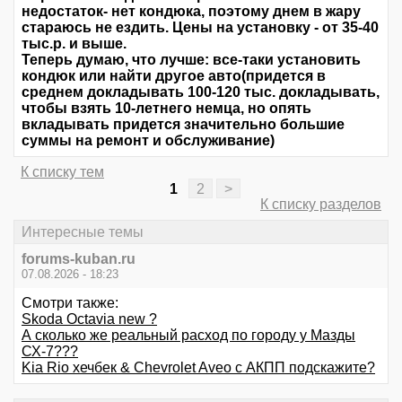
недостаток- нет кондюка, поэтому днем в жару
стараюсь не ездить. Цены на установку - от 35-40
тыс.р. и выше.
Теперь думаю, что лучше: все-таки установить
кондюк или найти другое авто(придется в
среднем докладывать 100-120 тыс. докладывать,
чтобы взять 10-летнего немца, но опять
вкладывать придется значительно большие
суммы на ремонт и обслуживание)
К списку тем
1
2
>
К списку разделов
Интересные темы
forums-kuban.ru
07.08.2026 - 18:23
Смотри также:
Skoda Octavia new ?
А сколько же реальный расход по городу у Мазды
СХ-7???
Kia Rio хечбек & Chevrolet Aveo с АКПП подскажите?