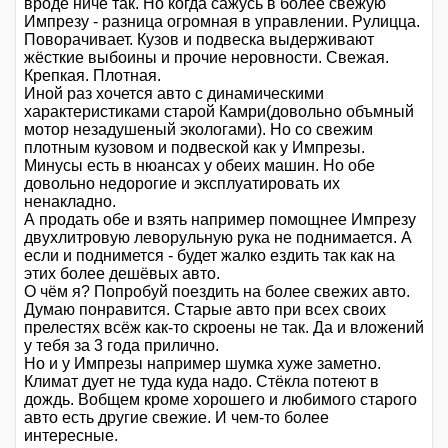
вроде ничё так. Но когда сажусь в более свежую
Импрезу - разница огромная в управлении. Рулицца.
Поворачивает. Кузов и подвеска выдерживают
жёсткие выбоины и прочие неровности. Свежая.
Крепкая. Плотная.
Иной раз хочется авто с динамическими
характеристиками старой Камри(довольно объмный
мотор незадушеный экологами). Но со свежим
плотным кузовом и подвеской как у Импрезы.
Минусы есть в нюансах у обеих машин. Но обе
довольно недорогие и эксплуатировать их
ненакладно.
А продать обе и взять например помощнее Импрезу
двухлитровую леворульную рука не поднимается. А
если и поднимется - будет жалко ездить так как на
этих более дешёвых авто.
О чём я? Попробуй поездить на более свежих авто.
Думаю понравится. Старые авто при всех своих
прелестях всёж как-то скроены не так. Да и вложений
у тебя за 3 года прилично.
Но и у Импрезы например шумка хуже заметно.
Климат дует не туда куда надо. Стёкла потеют в
дождь. Вобщем кроме хорошего и любимого старого
авто есть другие свежие. И чем-то более
интересные.