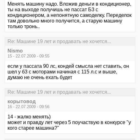
Менять машину надо. Вложив деньги в кондиционер,
ты на выходе получишь не пассат Б3 с
кондиционером, а непонятную самоделку. Переделок
там довольно много получится, а старую машину
только тронь..
Re: Машине 19 лет и продавать не хочется...
Nismo
15 - 22.07.2009 - 09:55
если у пассата 90 лс, кондей смысла нет ставить, он
шел у б3 с моторами начиная с 115 л.с и выше,
думаю не очень ехать будет
Re: Машине 19 лет и продавать не хочется...
корытовод
16 - 22.07.2009 - 09:56
14 - жалко менять)
может и правду лет через 5 поучаствую в конкурсе "у
кого старее машина?"