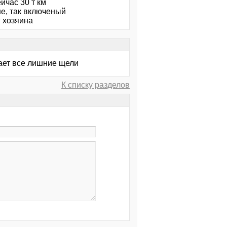
йчас 30 т км
не, так включеный
т хозяина
кает все лишние щели
К списку разделов