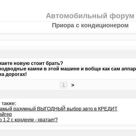
Автомобильный форум
Приора с кондиционером
маете новую стоит брать?
подводные камни в этой машине и вобще как сам аппа
на дорогах!
1
>
 также:
самый разумный ВЫГОДНЫЙ выбор авто в КРЕДИТ
айгер
o 1,2 с кондеем - хватает?