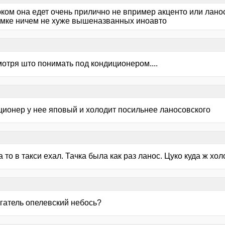
ком она едет очень прилично не впример акценто или ланос
умке ничем не хуже вышеназванных иноавто
мотря што понимать под кондиционером....
ционер у нее яповый и холодит посильнее ланосовского
а то в такси ехал. Тачка была как раз ланос. Цуко куда ж холод
вигатель опелевский небось?