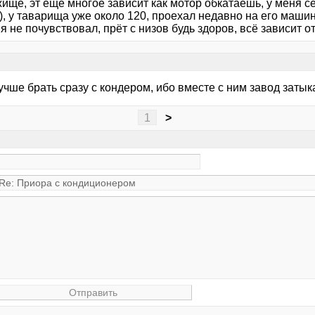
ище, эт ещё многое зависит как мотор обкатаешь, у меня се
), у таварища уже около 120, проехал недавно на его маши
я не почувствовал, прёт с низов будь здоров, всё зависит о
учше брать сразу с кондером, ибо вместе с ним завод заты
1
>