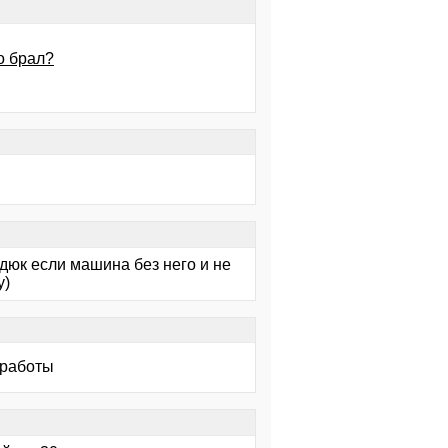
о брал?
дюк если машина без него и не
у)
 работы