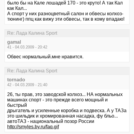
было бы на Кале лошадей 170 - это круто! А так Кал
как Кал...
А спорт у них разноцветный салон и обвесы колхоз-
тюнинг) ппц как вижу эти обвесы, так в кому впадаю!
Re: Лада Калина Sport
gаmаl
41 - 04.03.2009 - 20:42
Обвес нормальный.мне нравится.
Re: Лада Калина Sport
tornado
42 - 04.03.2009 - 21:40
26, ты прав, это заводской колхоз... НА нормальных
машинах спорт - это прежде всего мощный и
быстрый
дрыгатель и усиленные коробка и подвеска. А у ТАЗа
это шильдик и хромированная насадка, фу бльо...
автоТАЗ - национальный позор России
http://smyles.by.ru/faq.gif