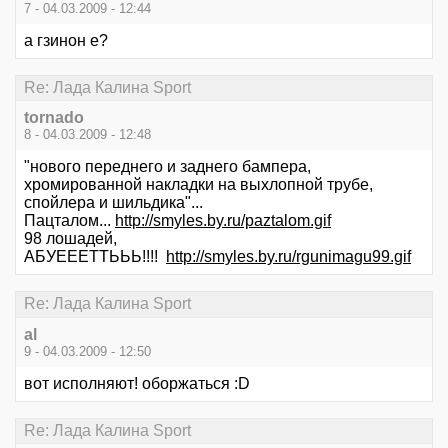
7 - 04.03.2009 - 12:44
а гзинон е?
Re: Лада Калина Sport
tornado
8 - 04.03.2009 - 12:48
"нового переднего и заднего бампера,
хромированной накладки на выхлопной трубе,
спойлера и шильдика"...
Пацталом...
http://smyles.by.ru/paztalom.gif
98 лошадей,
АБУЕЕЕТТЬЬЬ!!!!
http://smyles.by.ru/rgunimagu99.gif
Re: Лада Калина Sport
al
9 - 04.03.2009 - 12:50
вот исполняют! оборжаться :D
Re: Лада Калина Sport