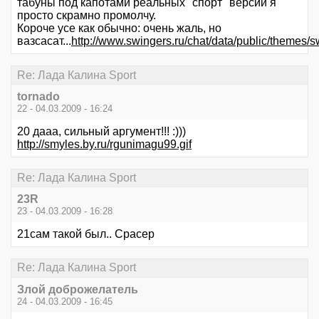
табуны под капотами реальных "спорт" версий я
просто скрамно промолчу.
Короче усе как обычно: очень жаль, но
вазсасат...
http://www.swingers.ru/chat/data/public/themes/s
Re: Лада Калина Sport
tornado
22 - 04.03.2009 - 16:24
20 дааа, сильный аргумент!!! :)))
http://smyles.by.ru/rgunimagu99.gif
Re: Лада Калина Sport
23R
23 - 04.03.2009 - 16:28
21сам такой был.. Срасер
Re: Лада Калина Sport
Злой доброжелатель
24 - 04.03.2009 - 16:45