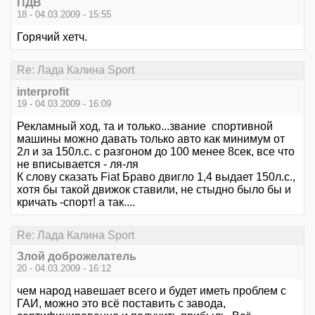
ПДВ
18 - 04.03.2009 - 15:55
Горячий хетч.
Re: Лада Калина Sport
interprofit
19 - 04.03.2009 - 16:09
Рекламный ход, та и только...звание спортивной
машины можно давать только авто как минимум от
2л и за 150л.с. с разгоном до 100 менее 8сек, все что
не вписывается - ля-ля
К слову сказать Fiat Браво двигло 1,4 выдает 150л.с.,
хотя бы такой движок ставили, не стыдно было бы и
кричать -спорт! а так....
Re: Лада Калина Sport
Злой доброжелатель
20 - 04.03.2009 - 16:12
чем народ навешает всего и будет иметь проблем с
ГАИ, можно это всё поставить с завода,