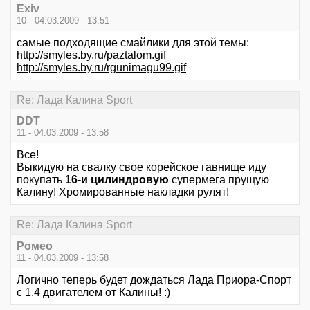
Exiv
10 - 04.03.2009 - 13:51
самые подходящие смайлики для этой темы:
http://smyles.by.ru/paztalom.gif
http://smyles.by.ru/rgunimagu99.gif
Re: Лада Калина Sport
DDT
11 - 04.03.2009 - 13:58
Все!
Выкидую на свалку свое корейское гавнище иду
покупать
16-и цилиндровую
супермега прущую
Калину! Хромированные накладки рулят!
Re: Лада Калина Sport
Ромео
11 - 04.03.2009 - 13:58
Логично теперь будет дождаться Лада Приора-Спорт
с 1.4 двигателем от Калины! :)