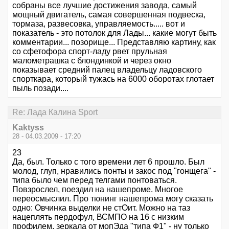
собраны все лучшие достижения завода, самый
мощный двигатель, самая совершенная подвеска,
тормаза, развесовка, управляемость..... вот и
показатель - это потолок для Лады... какие могут быть
комментарии... позорище... Представляю картину, как
со сфетофора спорт-ладу рвет прульная
малометрашка с блондинкой и через окно
показывает средний палец владельцу ладовского
спорткара, который тужась на 6000 оборотах глотает
пыль позади....
Re: Лада Калина Sport
Kaktyss
28 - 04.03.2009 - 17:20
23
Да, был. Только с того времени лет 6 прошло. Был
молод, глуп, нравились понты и закос под "гонщега" -
типа было чем перед телгами понтоваться.
Повзрослел, поездил на нашепроме. Многое
переосмыслил. Про тюнинг нашепрома могу сказать
одно: Овчинка выделки не стОит. Можно на таз
нацеплять пердофул, ВСМПО на 16 с низким
профилем, зеркала от мопЭда "типа Ф1" - ну только