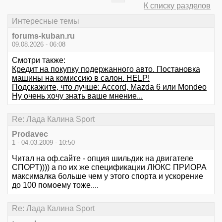
К списку разделов
Интересные темы
forums-kuban.ru
09.08.2026 - 06:08
Смотри также:
Кредит на покупку подержанного авто. Постановка
машины на комиссию в салон. HELP!
Подскажите, что лучше: Accord, Mazda 6 или Mondeo
Ну очень хочу знать ваше мнение...
Re: Лада Калина Sport
Prodavec
1 - 04.03.2009 - 10:50
Читал на оф.сайте - опция шильдик на двигателе
СПОРТ)))) а по их же спецификации ЛЮКС ПРИОРА
максималка больше чем у этого спорта и ускорение
до 100 помоему тоже....
Re: Лада Калина Sport