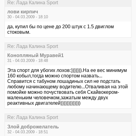
Re: Лада Калина Sport
лови кирпич
30 - 04.03.2009 - 18:10
да, купил бы по цене до 200 штук с 1.5 двиглом
стоковым.
Re: Лада Калина Sport
Конопляный Муравей1
31 - 04.03.2009 - 18:48
Эта спорт для убогих лохов:))))))).На ее вес минимум
160 кобыл,тогда можно спортом назвать...
Справится с табуном лошадиных сил не подстать
любому начинающему водителю...Отваливая на этой
помойке можно почуствовать себя Скайвокером-
маленьким человечком,зажатым между двух
реактивных двигателей)))))))))))))
Re: Лада Калина Sport
Злой доброжелатель
32 - 04.03.2009 - 18:51