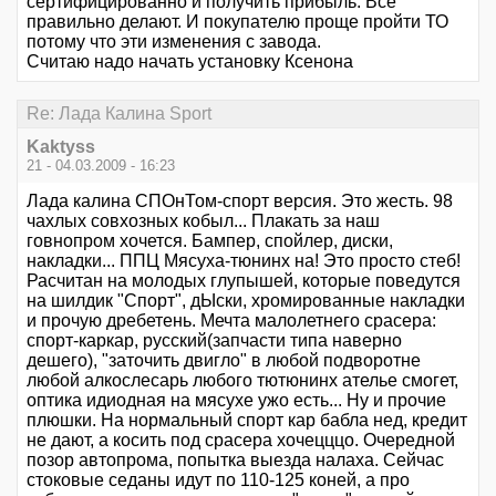
сертифицированно и получить прибыль. Всё
правильно делают. И покупателю проще пройти ТО
потому что эти изменения с завода.
Считаю надо начать установку Ксенона
Re: Лада Калина Sport
Kaktyss
21 - 04.03.2009 - 16:23
Лада калина СПОнТом-спорт версия. Это жесть. 98
чахлых совхозных кобыл... Плакать за наш
говнопром хочется. Бампер, спойлер, диски,
накладки... ППЦ Мясуха-тюнинх на! Это просто стеб!
Расчитан на молодых глупышей, которые поведутся
на шилдик "Спорт", дЫски, хромированные накладки
и прочую дребетень. Мечта малолетнего срасера:
спорт-каркар, русский(запчасти типа наверно
дешего), "заточить двигло" в любой подворотне
любой алкослесарь любого тютюнинх ателье смогет,
оптика идиодная на мясухе ужо есть... Ну и прочие
плюшки. На нормальный спорт кар бабла нед, кредит
не дают, а косить под срасера хочецццо. Очередной
позор автопрома, попытка выезда налаха. Сейчас
стоковые седаны идут по 110-125 коней, а про