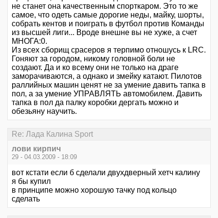
не станет она качественным спорткаром. Это то же
самое, что одеть самые дорогие неды, майку, шорты,
собрать кентов и поиграть в футбол против Команды
из высшей лиги... Вроде внешне вы не хуже, а счет
МНОГА:0.
Из всех сборищ срасеров я терпимо отношусь к LRC.
Гоняют за городом, никому головной боли не
создают. Да и ко всему они не только на драге
заморачиваются, а однако и змейку катают. Пилотов
раллийных машин ценят не за умение давить тапка в
пол, а за умение УПРАВЛЯТЬ автомобилем. Давить
тапка в пол да палку коробки дергать можно и
обезьяну научить.
Re: Лада Калина Sport
лови кирпич
29 - 04.03.2009 - 18:09
вот кстати если б сделали двухдверный хетч калину
я бы купил
в принципе можно хорошую тачку под кольцо
сделать