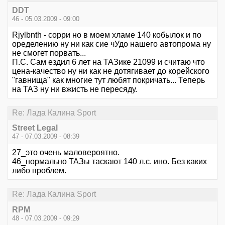
DDT
46 - 05.03.2009 - 09:00
Rjylbnth - сорри но в моем хламе 140 кобылок и по
оределению ну ни как сие чУдо нашего автопрома ну
не смогет порвать...
П.С. Сам ездил 6 лет на ТАЗике 21099 и считаю что
цена-качество ну ни как не дотягивает до корейского
"гавнища" как многие тут любят покричать... Теперь
на ТАЗ ну ни вжисть не пересяду.
Re: Лада Калина Sport
Street Legal
47 - 07.03.2009 - 08:39
27_это очень маловероятно.
46_нормально ТАЗы таскают 140 л.с. ино. Без каких
либо проблем.
Re: Лада Калина Sport
RPM
48 - 07.03.2009 - 09:29