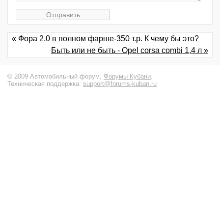
« Фора 2.0 в полном фарше-350 т.р. К чему бы это?
Быть или не быть - Opel corsa combi 1,4 л »
© 2009 Автомобильный форум,
Форумы Кубани
.
Техническая поддержка:
support@forums-kuban.ru