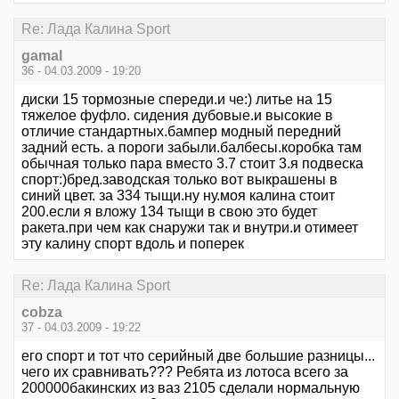
Re: Лада Калина Sport
gаmаl
36 - 04.03.2009 - 19:20
диски 15 тормозные спереди.и че:) литье на 15
тяжелое фуфло. сидения дубовые.и высокие в
отличие стандартных.бампер модный передний
задний есть. а пороги забыли.балбесы.коробка там
обычная только пара вместо 3.7 стоит 3.я подвеска
спорт:)бред.заводская только вот выкрашены в
синий цвет. за 334 тыщи.ну ну.моя калина стоит
200.если я вложу 134 тыщи в свою это будет
ракета.при чем как снаружи так и внутри.и отимеет
эту калину спорт вдоль и поперек
Re: Лада Калина Sport
cobza
37 - 04.03.2009 - 19:22
его спорт и тот что серийный две большие разницы...
чего их сравнивать??? Ребята из лотоса всего за
200000бакинских из ваз 2105 сделали нормальную