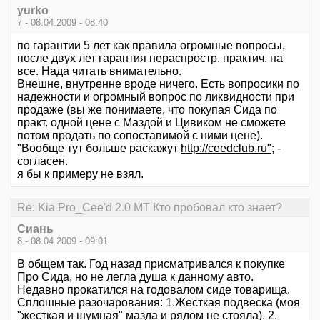
yurko
7 - 08.04.2009 - 08:40
по гарантии 5 лет как правила огромные вопросы,
после двух лет гарантия нераспростр. практич. на
все. Нада читать внимательно.
Внешне, внутренне вроде ничего. Есть вопросики по
надежности и огромный вопрос по ликвидности при
продаже (вы же понимаете, что покупая Сида по
практ. одной цене с Маздой и Цивиком не сможете
потом продать по сопоставимой с ними цене).
"Вообще тут больше раскажут
http://ceedclub.ru"
; -
согласен.
я бы к примеру не взял.
Re: Kia Pro_Cee'd 2.0 MT Кто пробовал кто знает?
Сиань
8 - 08.04.2009 - 09:01
В общем так. Год назад присматривался к покупке
Про Сида, но не легла душа к данному авто.
Недавно прокатился на годовалом сиде товарища.
Сплошные разочарования: 1.Жесткая подвеска (моя
"жесткая и шумная" мазда и рядом не стояла). 2.