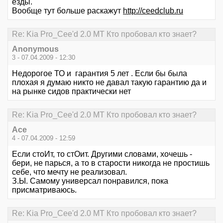
езды.
Вообще тут больше раскажут
http://ceedclub.ru
Re: Kia Pro_Cee'd 2.0 MT Кто пробовал кто знает?
Anonymous
3 - 07.04.2009 - 12:30
Недорогое ТО и гарантия 5 лет . Если бы была
плохая я думаю никто не давал такую гарантию да и
на рынке сидов практически нет
Re: Kia Pro_Cee'd 2.0 MT Кто пробовал кто знает?
Ace
4 - 07.04.2009 - 12:59
Если стоИт, то стОит. Другими словами, хочешь -
бери, не парься, а то в старости никогда не простишь
себе, что мечту не реализовал.
З.Ы. Самому универсал понравился, пока
присматриваюсь.
Re: Kia Pro_Cee'd 2.0 MT Кто пробовал кто знает?