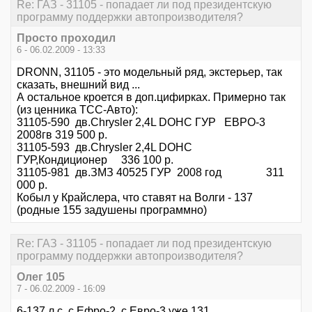
Re: ГАЗ - 31105 - попадает ли под президентскую
программу поддержки автопроизводителя?
Просто проходил
6 - 06.02.2009 - 13:33
DRONN, 31105 - это модельный ряд, экстерьер, так
сказать, внешний вид ...
А остальное кроется в доп.цифирках. Примерно так
(из ценника ТСС-Авто):
31105-590 дв.Chrysler 2,4L DOHC ГУР ЕВРО-3
2008гв 319 500 р.
31105-593 дв.Chrysler 2,4L DOHC
ГУР,Кондиционер 336 100 р.
31105-981 дв.ЗМЗ 40525 ГУР 2008 год 311
000 р.
Кобыл у Крайслера, что ставят на Волги - 137
(родные 155 задушены программно)
Re: ГАЗ - 31105 - попадает ли под президентскую
программу поддержки автопроизводителя?
Олег 105
7 - 06.02.2009 - 16:09
6-137 л.с. с Ефро-2, с Евро-3 уже 131.