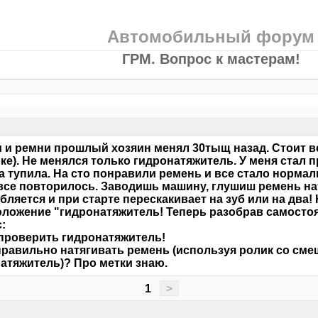
Автомобильный форум
ГРМ. Вопрос к мастерам!
 и ремни прошлый хозяин менял 30тыщ назад. Стоит в
ке). Не менялся только гидронатяжитель. У меня стал 
 тупила. На сто понравили ремень и все стало нормал
все повторилось. Заводишь машину, глушиш ремень нат
бляется и при старте перескакивает на зуб или на два!
ложение "гидронатяжитель! Теперь разобрав самостоя
:
 проверить гидронатяжитель!
 правильно натягивать ремень (используя ролик со см
атяжитель)? Про метки знаю.
1
>