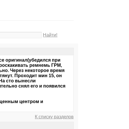
Найти!
се оригинал(убедился при
проскакивать ремнемь ГРМ,
ьно. Через некоторое время
янут. Проходит мин 15, он
 На сто вынесли
тельно снял его и появился
ещенным центром и
К списку разделов