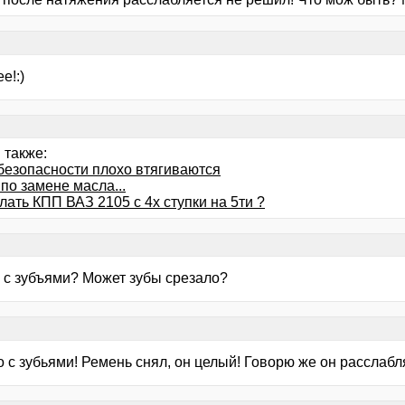
е!:)
 также:
безопасности плохо втягиваются
по замене масла...
лать КПП ВАЗ 2105 с 4х ступки на 5ти ?
 с зубъями? Может зубы срезало?
 с зубьями! Ремень снял, он целый! Говорю же он расслабл