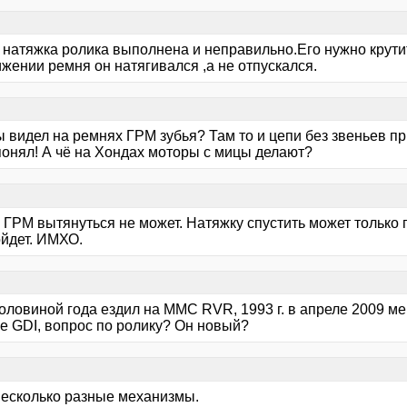
а натяжка ролика выполнена и неправильно.Его нужно крути
жении ремня он натягивался ,а не отпускался.
ы видел на ремнях ГРМ зубья? Там то и цепи без звеньев п
понял! А чё на Хондах моторы с мицы делают?
 ГРМ вытянуться не может. Натяжку спустить может только 
ойдет. ИМХО.
оловиной года ездил на ММС RVR, 1993 г. в апреле 2009 ме
не GDI, вопрос по ролику? Он новый?
несколько разные механизмы.