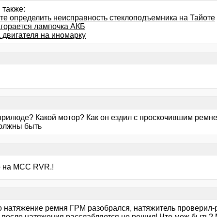
 также:
те определить неисправность стеклоподъемника на Тайоте
агорается лампочка АКБ
 двигателя на иномарку
 прилюде? Какой мотор? Как он ездил с проскочившим ремн
олжны быть
о на MCC RVR.!
ро натяжение ремня ГРМ разобрался, натяжитель проверил-р
 после натяжения расслабляется не решил! Что мож быть?