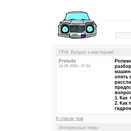
ГРМ. Вопрос к мастерам!
Prelude
Ролики
24.08.2009 - 07:04
разбор
машина
опять 
рассла
предпо
вопрос
1. Как
2. Как
гидрон
К списку тем
Интересные темы