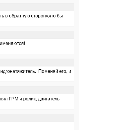
ть в обратную сторону,что бы
рименяются!
гидгонатяжитель. Поменяй его, и
нял ГРМ и ролик, двигатель