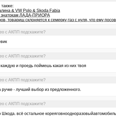
 также:
алина & VW Polo & Skoda Fabia
 знатокам ЛАДА-ПРИОРА
ов, товарищ склоняется к семерку-таз с нуля, что ему посо
Aveo с АКПП подскажите?
евик
Aveo с АКПП подскажите?
 каждую и проедь поймешь какая из них твоя
Aveo с АКПП подскажите?
а ручке - лучший выбор из предложенного.
Aveo с АКПП подскажите?
 Шкода. всё остальное кореяговноодноразовыйавтомобиль :-