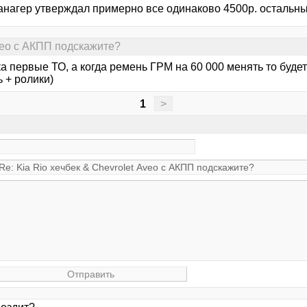
манагер утверждал примерно все одинаково 4500р. остальн
Aveo с АКПП подскажите?
а первые ТО, а когда ремень ГРМ на 60 000 менять то буде
 + ролики)
1
>