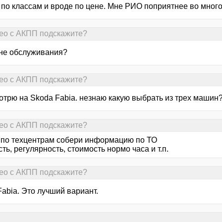
 по классам и вроде по цене. Мне РИО поприятнее во много
Aveo с АКПП подскажите?
ане обслуживания?
Aveo с АКПП подскажите?
трю на Skoda Fabia. незнаю какую выбрать из трех машин? 
Aveo с АКПП подскажите?
 по техцентрам собери информацию по ТО
ть, регулярность, стоимость нормо часа и т.п.
Aveo с АКПП подскажите?
abia. Это лучший вариант.