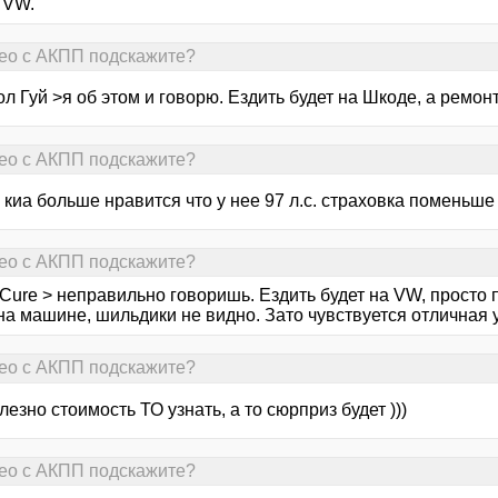
 VW.
Aveo с АКПП подскажите?
л Гуй >я об этом и говорю. Ездить будет на Шкоде, а ремо
Aveo с АКПП подскажите?
 киа больше нравится что у нее 97 л.с. страховка поменьше
Aveo с АКПП подскажите?
Cure > неправильно говоришь. Ездить будет на VW, просто 
на машине, шильдики не видно. Зато чувствуется отличная 
Aveo с АКПП подскажите?
езно стоимость ТО узнать, а то сюрприз будет )))
Aveo с АКПП подскажите?