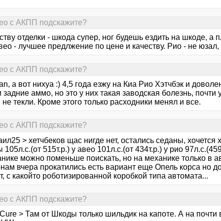
Aveo с АКПП подскажите?
ству отделки - шкода супер, ног будешь ездить на шкоде, а 
вео - лучшее предлжение по цене и качеству. Рио - не юзал,
Aveo с АКПП подскажите?
an, а вот нихуа :) 4,5 года езжу на Киа Рио Хэтчбэк и доволе
 задние аммо, но это у них такая заводская болезнь, почти 
не текли. Кроме этого только расходники менял и все.
Aveo с АКПП подскажите?
ил25 > хетчбеков щас нигде нет, остались седаны, хочется х
 105л.с.(от 515т.р.) у авео 101л.с.(от 434т.р.) у рио 97л.с.(45
анике можно поменьше поискать, но на механике только в а
нам вчера прокатились есть вариант еще Опель корса но до
, с какойто роботизированной коробкой типа автомата...
Aveo с АКПП подскажите?
Cure > Там от Шкоды только шильдик на капоте. А на почти 