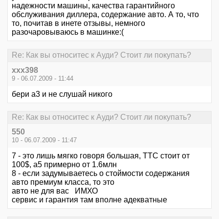
надежности машины, качества гарантийного
обслуживания диллера, содержание авто. А то, что
то, почитав в инете отзывы, немного
разочаровываюсь в машинке:(
Re: Как вы относитес к Ауди? Стоит ли покупать?
xxx398
9 - 06.07.2009 - 11:44
бери а3 и не слушай никого
Re: Как вы относитес к Ауди? Стоит ли покупать?
550
10 - 06.07.2009 - 11:47
7 - это лишь мягко говоря большая, ТТС стоит от
100$, а5 примерно от 1.6млн
8 - если задумываетесь о стоймости содержания
авто премиум класса, то это
авто не для вас ИМХО
сервис и гарантия там вполне адекватные