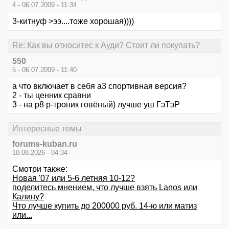
4 - 06.07.2009 - 11:34
3-китнуф >ээ....тоже хорошая))))
Re: Как вы относитес к Ауди? Стоит ли покупать?
550
5 - 06.07.2009 - 11:40
а что включает в себя а3 спортивная версия?
2 - ты ценник сравни
3 - на р8 р-троник говёный) лучше уш ГэТэР
Интересные темы
forums-kuban.ru
10.08.2026 - 04:34
Смотри также:
Новая '07 или 5-6 летняя 10-12?
поделитесь мнением, что лучше взять Lanos или
Калину?
Что лучше купить до 200000 руб. 14-ю или матиз
или...