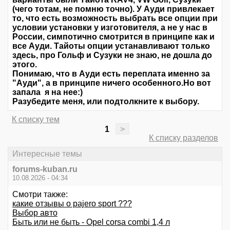
(чего тотам, не помню точно). У Ауди привлекает
то, что есть возможность выбрать все опции при
условии установки у изготовителя, а не у нас в
России, симпотично смотрится в принципе как и
все Ауди. Тайоты опции устанавливают только
здесь, про Гольф и Сузуки не знаю, не дошла до
этого.
Понимаю, что в Ауди есть переплата именно за
"Ауди", а в принципе ничего особенного.Но вот
запала я на нее:)
Разубедите меня, или подтолкните к выбору.
К списку тем
1
>
К списку разделов
Интересные темы
forums-kuban.ru
10.08.2026 - 04:34
Смотри также:
какие отзывы о pajero sport ???
Выбор авто
Быть или не быть - Opel corsa combi 1,4 л