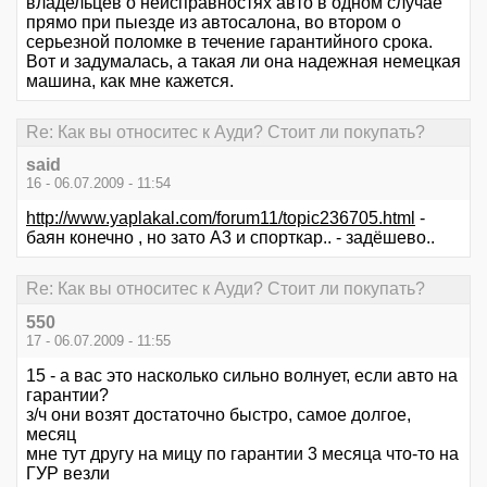
владельцев о неисправностях авто в одном случае
прямо при пыезде из автосалона, во втором о
серьезной поломке в течение гарантийного срока.
Вот и задумалась, а такая ли она надежная немецкая
машина, как мне кажется.
Re: Как вы относитес к Ауди? Стоит ли покупать?
said
16 - 06.07.2009 - 11:54
http://www.yaplakal.com/forum11/topic236705.html
-
баян конечно , но зато А3 и спорткар.. - задёшево..
Re: Как вы относитес к Ауди? Стоит ли покупать?
550
17 - 06.07.2009 - 11:55
15 - а вас это насколько сильно волнует, если авто на
гарантии?
з/ч они возят достаточно быстро, самое долгое,
месяц
мне тут другу на мицу по гарантии 3 месяца что-то на
ГУР везли