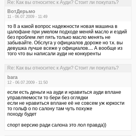
Re: Как вы относитес к Ауди? Стоит ли покупать?
ВотДерьмо
11 - 06.07.2009 - 11:49
то 8 а какой вопрос надежности новая машина в
цалофане при умелом подходе меняй масло и ездий
без проблем лет пять только масло менять не
забывайте. Обслуга у официалов дороже но т.к. вы
девушка лучше всеже у официалов.... А вообще из
того что вы написали ауди не конкуренты
Re: Как вы относитес к Ауди? Стоит ли покупать?
bara
12 - 06.07.2009 - 11:50
если есть деньги на ауди и нравиться ауди вплане
управляемости то бери без оглядки
если не нравиться вплане её не совсем уж юркости
то гольф о по салону там чуть похуже
походу будет
спорт версию ради салона это лол правда))