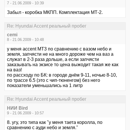
7 - 21.06.2009 - 10:39
Забыл - коробка МКПП. Комплектация МТ-2.
Re: Hyundai Accent реальный пробег
cemi
8 - 21.06.2009 - 10:48
у меня accent MT3 по сравнению с вазом небо и
земля, запчясти не на много дороже чем на ваз а
служат в 2-3 раза дольше, а если запчясти
заказывать на экзисе то цена выжодит такая же как
на ваз!
по рассходу по БК: в городе днём 9-11, ночью 8-10,
по трассе 6.5 (это с чип-тюненгом) без него
показатели уменьшались на 1 литр
Re: Hyundai Accent реальный пробег
НИИ Bird
9 - 21.06.2009 - 10:57
8. угу, это типа как "у меня таета королла, по
сравнению с ауди небо и земля."