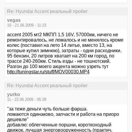
Re: Hyundai Accent реальный пробег
vegas
10 - 21.06.2009 - 11:23
accent 2005 мт2 МКПП 1,5 16V, 57000км, ничего не
ремонтировалось, не ломалось и не менялось кроме
колес (поставил на лето 14 литье, вместо 13, на
которые купил зимнюю), затраты - одни расходники.
95 бензин, 20 литров хватает на 200 км город, по
трассе 240-260км. Стиль езды - не тошнотский.
Разгон до 100 моего акцента можно узреть тут
http://tuningstar.ru/stuff/MOV00030.MP4
Re: Hyundai Accent реальный пробег
yurko
11 - 22.06.2009 - 05:28
"за теже деньги чуть больше фарша.
ломаются одинаково, запчасти и работа на приоро
дешевле"
добавлю: облегченные поршни, короткоходный
движок, лучшая энерговооруженность (практич.