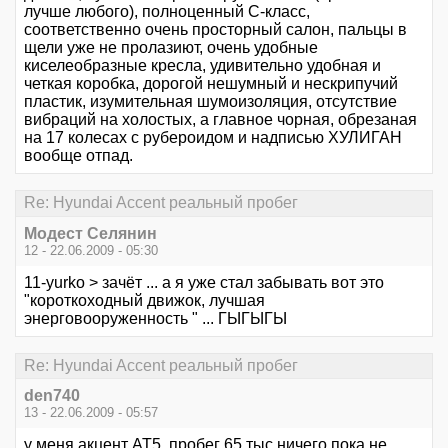
лучше любого), полноценный С-класс,
соответственно очень просторный салон, пальцы в
щели уже не пролазиют, очень удобные
киселеобразные кресла, удивительно удобная и
четкая коробка, дорогой нешумный и нескрипучий
пластик, изумительная шумоизоляция, отсутствие
вибраций на холостых, а главное чорная, обрезаная
на 17 колесах с рубероидом и надписью ХУЛИГАН
вообще отпад.
Re: Hyundai Accent реальный пробег
Модест Селянин
12 - 22.06.2009 - 05:30
11-yurko > зачёт ... а я уже стал забывать вот это
"короткоходный движок, лучшая
энерговооруженность " ... ГЫГЫГЫ
Re: Hyundai Accent реальный пробег
den740
13 - 22.06.2009 - 05:57
у меня акцент АТ5 ,пробег 65 тыс,ничего пока не