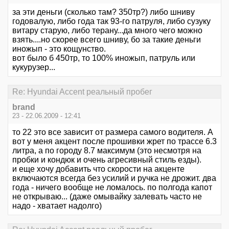
за эти деньги (сколько там? 350тр?) либо шниву
годовалую, либо года так 93-го патруля, либо сузуку
витару старую, либо терану...да много чего можно
взять....но скорее всего шниву, бо за такие деньги
иножып - это кощунство.
вот было б 450тр, то 100% иножып, патруль или
кукурузер...
Re: Hyundai Accent реальный пробег
brand
23 - 22.06.2009 - 12:41
то 22 это все зависит от размера самого водителя. А
вот у меня акцент после прошивки жрет по трассе 6.3
литра, а по городу 8.7 максимум (это несмотря на
пробки и кондюк и очень агресивный стиль езды).
и еще хочу добавить что скорости на акценте
включаются всегда без усилий и ручка не дрожит. два
года - ничего вообще не ломалось. по полгода капот
не открываю... (даже омывайку залевать часто не
надо - хватает надолго)