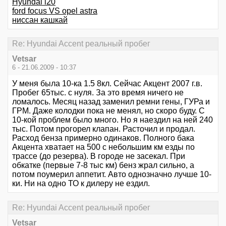
Hyundai i20
ford focus VS opel astra
ниссан кашкай
Re: Hyundai Accent реальный пробег
Vetsar
6 - 21.06.2009 - 10:37
У меня была 10-ка 1.5 8кл. Сейчас Акцент 2007 г.в.
Пробег 65тыс. с нуля. За это время ничего не
ломалось. Месяц назад заменил ремни гены, ГУРа и
ГРМ. Даже колодки пока не менял, но скоро буду. С
10-кой проблем было много. Но я наездил на ней 240
тыс. Потом прогорел клапан. Расточил и продал.
Расход бенза примерно одинаков. Полного бака
Акцента хватает на 500 с небольшим км езды по
трассе (до резерва). В городе не засекал. При
обкатке (первые 7-8 тыс км) бенз жрал сильно, а
потом поумерил аппетит. Авто однозначно лучше 10-
ки. Ни на одно ТО к дилеру не ездил.
Re: Hyundai Accent реальный пробег
Vetsar