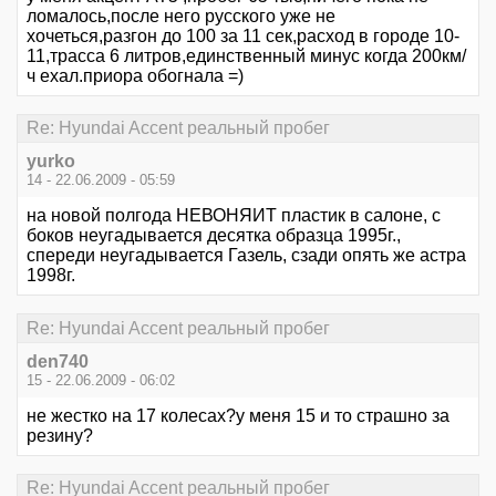
ломалось,после него русского уже не
хочеться,разгон до 100 за 11 сек,расход в городе 10-
11,трасса 6 литров,единственный минус когда 200км/
ч ехал.приора обогнала =)
Re: Hyundai Accent реальный пробег
yurko
14 - 22.06.2009 - 05:59
на новой полгода НЕВОНЯИТ пластик в салоне, с
боков неугадывается десятка образца 1995г.,
спереди неугадывается Газель, сзади опять же астра
1998г.
Re: Hyundai Accent реальный пробег
den740
15 - 22.06.2009 - 06:02
не жестко на 17 колесах?у меня 15 и то страшно за
резину?
Re: Hyundai Accent реальный пробег