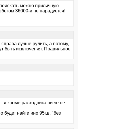
 поискать-можно приличную
обегом 36000-и не нарадуется!
 справа лучше рулить, а потому,
гут быть исключения. Правильное
а , я кроме расходника ни че не
 будет найти ино 95г.в. "без