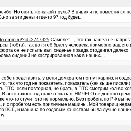
асибо. Но опять же-какой пруль? В цивик я не поместился 
,но за эти деньги где-то 97 год будет...
auto.drom.ru/?id=2747325
Самолёт...., это так нашёл не напря
рсы (тоёта), так вот я её брал у человека примерно вашего 
форта он не испытывал, сиденье правда отодвигал далеко.
овка сидений не кастрированная как в наших....
себе представить, у меня домкратом погнут карниз, и содра
то, так что год не показатель, показатель (как выше писали
ь ПТС, если повторная, не брать, в ПТС смотрим кол-во хо
 В авто такого года как я показал, НИЧЕГО не должно грем
е что-то стучит это не нормально. Без пробега по РФ вы не
, и с пробегом есть приличные машины. Мой товарищ недавн
ло ВСЁ, и машина по ездовым качествам была лучше наших 
ну.