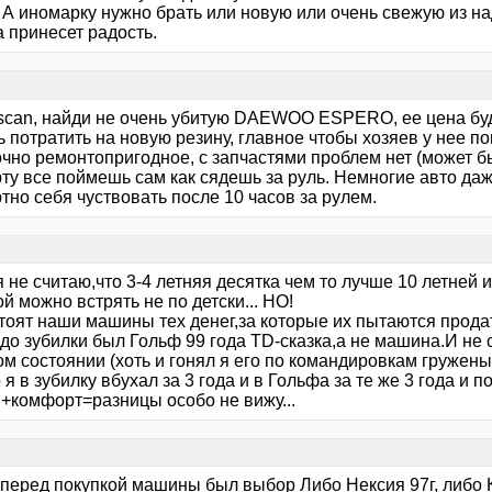
 А иномарку нужно брать или новую или очень свежую из на
 принесет радость.
can, найди не очень убитую DAEWOO ESPERO, ее цена будет
 потратить на новую резину, главное чтобы хозяев у нее п
очно ремонтопригодное, с запчастями проблем нет (может б
ту все поймешь сам как сядешь за руль. Немногие авто да
но себя чуствовать после 10 часов за рулем.
 не считаю,что 3-4 летняя десятка чем то лучше 10 летней
 можно встрять не по детски... НО!
тоят наши машины тех денег,за которые их пытаются продат
до зубилки был Гольф 99 года TD-сказка,а не машина.И не 
м состоянии (хоть и гонял я его по командировкам груженым
 я в зубилку вбухал за 3 года и в Гольфа за те же 3 года и
ы+комфорт=разницы особо не вижу...
перед покупкой машины был выбор Либо Нексия 97г, либо Ко