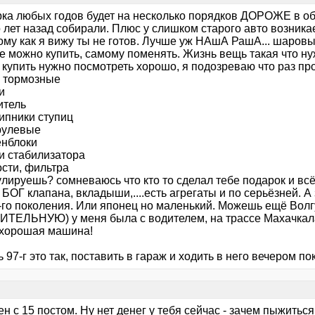
ка любых годов будет на несколько порядков ДОРОЖЕ в обс
 лет назад собирали. Плюс у слишком старого авто возника
ому как я вижу ты не готов. Лучше уж НАшА РашА... шаровые 
е можно купить, самому поменять. Жизнь вещь такая что ну
 купить нужно посмотреть хорошо, я подозреваю что раз пр
и тормозные
и
итель
ипники ступиц
 рулевые
енблоки
ки стабилизатора
ости, фильтра
лируешь? сомневаюсь что кто то сделал тебе подарок и всё
ОГ клапана, вкладыши,....есть агрегаты и по серьёзней. А 
-го поколения. Или японец но маленький. Можешь ещё Волгу
ТЕЛЬНУЮ) у меня была с водителем, на трассе Махачкала 
.. хорошая машина!
 97-г это так, поставить в гараж и ходить в него вечером по
н с 15 постом. Ну нет денег у тебя сейчас - зачем пыжитьс