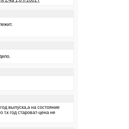
x Z-ка 1,8 л 2001 г
лежит.
дело.
год выпуска,а на состояние
т.к год староват-цена не