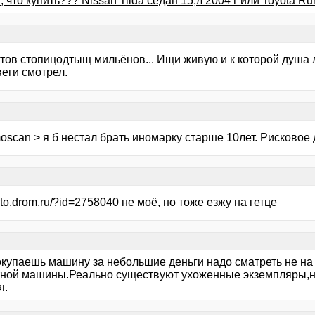
 что купить??? Nissan Tiida седан 15,л 2004 г или Toyota Run
тов стопицодтыщ мильёнов... Ищи живую и к которой душа 
еги смотрел.
scan > я б нестал брать иномарку старше 10лет. Рисковое 
auto.drom.ru/?id=2758040
не моё, но тоже езжу на гетце
окупаешь машину за небольшие деньги надо сматреть не на 
тной машины.Реально существуют ухоженные экземпляры,но 
я.