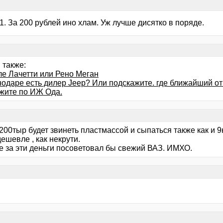
1. За 200 рублей ино хлам. Уж лучше дисятко в поряде.
 также:
е Лачетти или Рено Меган
нодаре есть дилер Jeep? Или подскажите. где ближайший от
жите по ИЖ Ода.
200тыр будет звинеть пластмассой и сыпаться также как и 9
ешевле , как некрути.
бе за эти деньги посоветовал бы свежий ВАЗ. ИМХО.