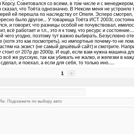
 Корсу. Советовался со всеми, в том числе и с менеджером
н сказал, что Тоёта однозначно. В Нексии меня не устроило т
верей ей перешла по наследству от Опеля. Эсперо смотрел,
ресно было другое... У товарища Тоёта ИСТ 2003г, состояни
ся, и говорит, что разницы особой не почувствовал, имелос
ит, всё работает и т.п., это я к тому, что ресурс и состояние
ой чего угодно, поэтому тут важно выбирать. Безусловно о
 (хотя это как посмотреть), но импортные почему-то не лом
частям на экзист (не самый дешёвый сайт) и смотрите. На
стоит от 207р до 2000р. И ещё, если вам нужна машина для
 всё же русскую, так как убивать не жалко, и железки в каж
сделал, и поехал, а если для себя, то только ино.....
1
>