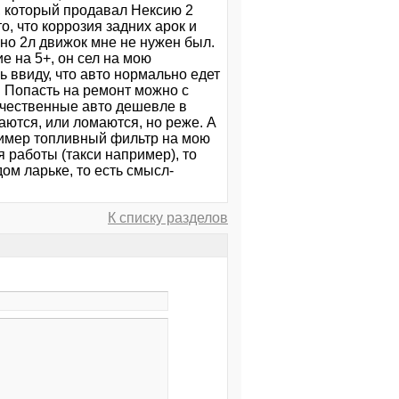
, который продавал Нексию 2
о, что коррозия задних арок и
 но 2л движок мне не нужен был.
е на 5+, он сел на мою
ь ввиду, что авто нормально едет
.... Попасть на ремонт можно с
течественные авто дешевле в
аются, или ломаются, но реже. А
пример топливный фильтр на мою
 работы (такси например), то
дом ларьке, то есть смысл-
К списку разделов