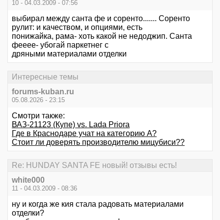
10 - 04.03.2009 - 07:56
выбирал между санта фе и соренто....... Соренто
рулит: и качеством, и опциями, есть
понижайка, рама- хоть какой не недоджип. Санта
фееее- убогай паркетнег с
дряными материалами отделки
Интересные темы
forums-kuban.ru
05.08.2026 - 23:15
Смотри также:
ВАЗ-21123 (Купе) vs. Lada Priora
Где в Краснодаре учат на категорию А?
Стоит ли доверять производителю мицубиси??
Re: HUNDAY SANTA FE новый! отзывы есть!
white000
11 - 04.03.2009 - 08:36
ну и когда же кия стала радовать материалами
отделки?