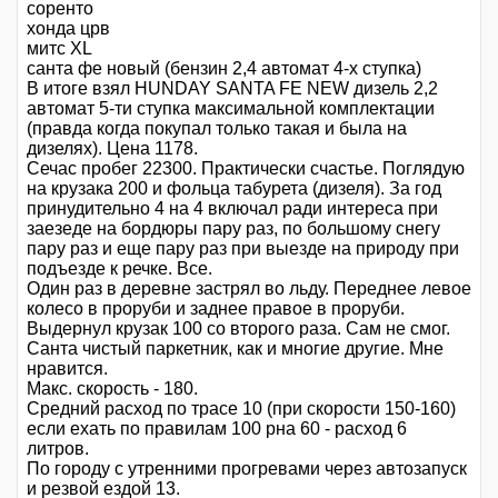
соренто
хонда црв
митc XL
санта фе новый (бензин 2,4 автомат 4-х ступка)
В итоге взял HUNDAY SANTA FE NEW дизель 2,2
автомат 5-ти ступка максимальной комплектации
(правда когда покупал только такая и была на
дизелях). Цена 1178.
Сечас пробег 22300. Практически счастье. Поглядую
на крузака 200 и фольца табурета (дизеля). За год
принудительно 4 на 4 включал ради интереса при
заезеде на бордюры пару раз, по большому снегу
пару раз и еще пару раз при выезде на природу при
подъезде к речке. Все.
Один раз в деревне застрял во льду. Переднее левое
колесо в проруби и заднее правое в проруби.
Выдернул крузак 100 со второго раза. Сам не смог.
Санта чистый паркетник, как и многие другие. Мне
нравится.
Макс. скорость - 180.
Средний расход по трасе 10 (при скорости 150-160)
если ехать по правилам 100 рна 60 - расход 6
литров.
По городу с утренними прогревами через автозапуск
и резвой ездой 13.