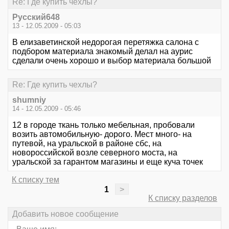
Re: Где купить чехлы?
Русский648
13 - 12.05.2009 - 05:03
В елизаветинской недорогая перетяжка салона с
подбором материала знакомый делал на аурис
сделали очень хорошо и выбор материала большой
Re: Где купить чехлы?
shumniy
14 - 12.05.2009 - 05:46
12 в городе ткань только мебельная, пробовали
возить автомобильную- дорого. Мест много- на
путевой, на уральской в районе сбс, на
новороссийской возле северного моста, на
уральской за гарантом магазины и еще куча точек
К списку тем
1
>
К списку разделов
Добавить новое сообщение