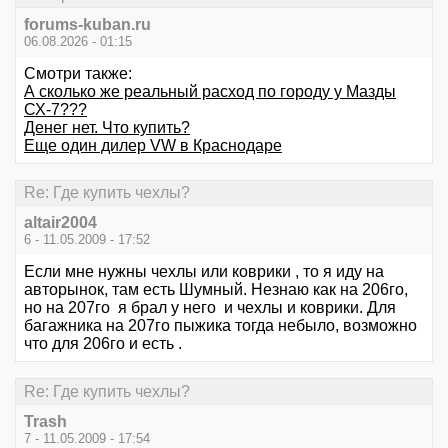
forums-kuban.ru
06.08.2026 - 01:15
Смотри также:
А сколько же реальный расход по городу у Мазды
СХ-7???
Денег нет. Что купить?
Еще один дилер VW в Краснодаре
Re: Где купить чехлы?
altair2004
6 - 11.05.2009 - 17:52
Если мне нужны чехлы или коврики , то я иду на
авторынок, там есть Шумный. Незнаю как на 206го,
но на 207го я брал у него и чехлы и коврики. Для
багажника на 207го пыжика тогда небыло, возможно
что для 206го и есть .
Re: Где купить чехлы?
Trash
7 - 11.05.2009 - 17:54