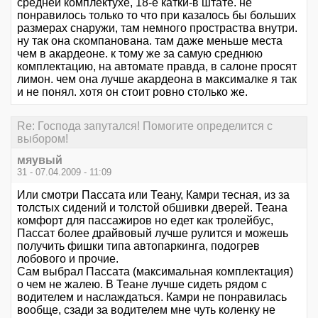
средней комплектухе, 18-е катки-в штате. не
понравилось только то что при казалось бы больших
размерах снаружи, там немного простраства внутри.
ну так она скомпанована. там даже меньше места
чем в акардеоне. к тому же за самую среднюю
комплектацию, на автомате правда, в салоне просят
лимон. чем она лучше акардеона в максималке я так
и не понял. хотя он стоит ровно столько же.
Re: Господа запутался! Помогите определится с
выбором!
мяувый
31 - 07.04.2009 - 11:09
Или смотри Пассата или Теану, Камри тесная, из за
толстых сидений и толстой обшивки дверей. Теана
комфорт для пассажиров но едет как тролейбус,
Пассат более драйвовый лучше рулится и можешь
получить фишки типа автопаркинга, подогрев
лобового и прочие.
Сам выбрал Пассата (максимальная комплектация)
о чем не жалею. В Теане лучше сидеть рядом с
водителем и наслаждаться. Камри не понравилась
вообще, сзади за водителем мне чуть коленку не