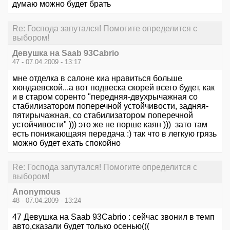
думаю можно будет брать
Re: Господа запутался! Помогите определится с
выбором!
Девушка на Saab 93Cabrio
47 - 07.04.2009 - 13:17
мне отделка в салоне киа нравиться больше
хюндаевской...а вот подвеска скорей всего будет, как
и в старом соренто "передняя-двухрычажная со
стабилизатором поперечной устойчивости, задняя-
пятирычажная, со стабилизатором поперечной
устойчивости" ))) это же не порше каян ))) зато там
есть понижающаяя передача :) так что в легкую грязь
можно будет ехать спокойно
Re: Господа запутался! Помогите определится с
выбором!
Anonymous
48 - 07.04.2009 - 13:24
47 Девушка на Saab 93Cabrio : сейчас звонил в темп
авто,сказали будет только осенью(((