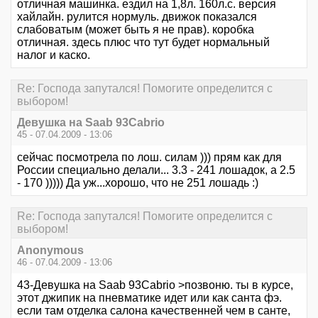
отличная машинка. ездил на 1,8л. 160л.с. версия
хайлайн. рулится нормуль. движок показался
слабоватым (может быть я не прав). коробка
отличная. здесь плюс что тут будет нормальный
налог и каско.
Re: Господа запутался! Помогите определится с
выбором!
Девушка на Saab 93Cabrio
45 - 07.04.2009 - 13:06
сейчас посмотрела по лош. силам ))) прям как для
России специально делали... 3.3 - 241 лошадок, а 2.5
- 170 ))))) Да уж...хорошо, что не 251 лошадь :)
Re: Господа запутался! Помогите определится с
выбором!
Anonymous
46 - 07.04.2009 - 13:06
43-Девушка на Saab 93Cabrio >позвоню. ты в курсе,
этот джипик на пневматике идет или как санта фэ.
если там отделка салона качественней чем в санте,