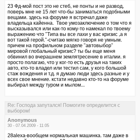
23 Фд-мой пост это не стеб, не понты и не развод,
поверь мне не 15 лет что-бы заниматься подобными
вещами. здесь на форуме я встречал даже
владельца кайенна. Твое умозаключение о том что я
высказывался или как-то кому-то намекал по твоему
выражению что "Типа вы все лахи у вас кризис ,а я
вот такой герой."-считаю мягко говоря не умным.
причем на профильном разделе "автовыбор"
мировой глобальный кризис? ты бы еще меня
обвинил во вчерашнем землятресение в италии. я
просто полагаю, что у ког-то есть друзья на таких
авто, кто-то владел или тестил сам, у кого большой
стаж вождения и т.д. я думаю люди здесь разные и у
всех свое мнение. кстати недавно кто-то на форуме
выбирал между туром и мылом...
Re: Господа запутался! Помогите определится с
выбором!
Anonymous
30 - 07.04.2009 - 11:05
28alexa-вообщем нормальная машинка. там даже в