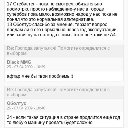
17 Стебастег - пока не смотрел. обязательно
посмотрю. просто наблюдение-у нас в городе
супербов пока мало. вожможно народ у нас пока не
понял что это нормальная альтернатива.
18 Оболтус-спасибо за мнение. терзает вопрос
продам ли я его нормально через год эксплуатации.
или зависну на полгода с ним. это ж все-таки не А4
Re: Господа запутался! Помогите определится с
выбором!
Black MMG
25 - 07.04.2009 - 10:39
афтар мне бы твои проблемы:)
Re: Господа запутался! Помогите определится с
выбором!
Оболтус
26 - 07.04.2009 - 10:40
24 - если такая ситуация в стране продлится ещё год
то любую машину продать будет сложно