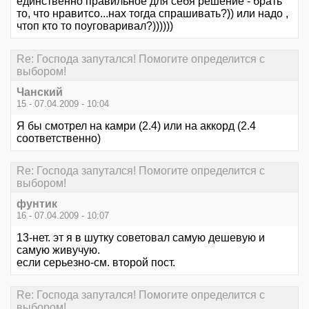
единственно правильное для себя решение - брать
то, что нравитсо...нах тогда спрашивать?)) или надо ,
чтоп кто то поуговаривал?))))))
Re: Господа запутался! Помогите определится с
выбором!
Чанский
15 - 07.04.2009 - 10:04
Я бы смотрел на камри (2.4) или на аккорд (2.4
соответственно)
Re: Господа запутался! Помогите определится с
выбором!
фунтик
16 - 07.04.2009 - 10:07
13-нет. эт я в шутку советовал самую дешевую и
самую живучую.
если серьезно-см. второй пост.
Re: Господа запутался! Помогите определится с
выбором!