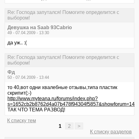
Re: Господа запутался! Помогите определится с
выбором!
Девушка на Saab 93Cabrio
49 - 07.04.2009 - 13:30
да уж.. :(
Re: Господа запутался! Помогите определится с
выбором!
Фд
50 - 07.04.2009 - 13:44
то 40,вот одни хвалебные отзывы,типа пластик
скрипит(;-)
http://www.myteana.ru/forums/index.php?
s=1652cb2b8762d4a07b478f94304f5857&showforum=14
ТАК ЧТО ТЕМА РАЗВОД!
К списку тем
1
2
>
К списку разделов