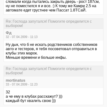
сломали когда пытались закрыть дверь - рост 187см,
ну не поместился я и все. :) К тому же Камри 2.5 на
автомате едет грустнее чем Пассат 1.8ТСаЙ.
Re: Господа запутался! Помогите определится с
выбором!
Фд
32 - 07.04.2009 - 11:13
Ну дык, что б не искать родствеников собствеников
авто и тестеров, я тебя посоветовал отправиться в
клубы этих марок.
Меньше времени и больше инфы.
Re: Господа запутался! Помогите определится с
выбором!
mortinatus
33 - 07.04.2009 - 11:23
32
а че ему в клубах расскажут? )))
каждый бут хвалить свою )))