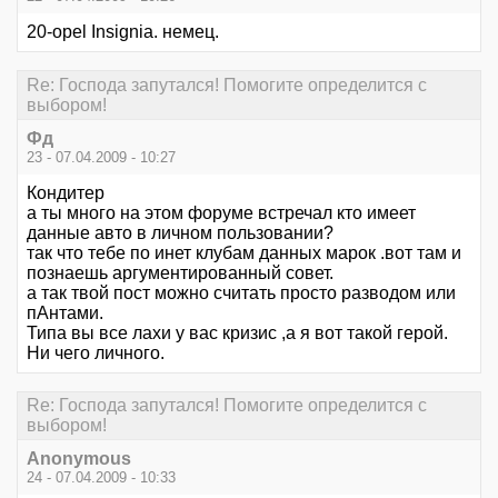
20-opel Insignia. немец.
Re: Господа запутался! Помогите определится с
выбором!
Фд
23 - 07.04.2009 - 10:27
Кондитер
а ты много на этом форуме встречал кто имеет
данные авто в личном пользовании?
так что тебе по инет клубам данных марок .вот там и
познаешь аргументированный совет.
а так твой пост можно считать просто разводом или
пАнтами.
Типа вы все лахи у вас кризис ,а я вот такой герой.
Ни чего личного.
Re: Господа запутался! Помогите определится с
выбором!
Anonymous
24 - 07.04.2009 - 10:33