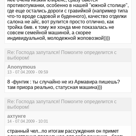
противотуманки, особенно в нашей "южной столице",
где еще остались дороги с гравийкой (например типа
что-то вроде садовой и буденного), качество отделки
салона не айс, вот рулится просто отлично, как
тройка бмв. к тому же хонда мне показалась не
совсем семейной машиной, а скорее
индивидуальной, молодежной жоповозкой))))
Re: Господа запутался! Помогите определится с
выбором!
Anonymous
13 - 07.04.2009 - 09:59
8 -фунтик : ты случайно не из Армавира пишешь?
там приора реально, статусная машина)))
Re: Господа запутался! Помогите определится с
выбором!
ахтунге
14 - 07.04.2009 - 10:01
странный чел...по итогам рассуждения он примет