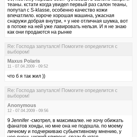
теаны. кстати когда увидел первый раз салон теаны,
попутал с S-klasse, особенно качество кожи
впечатлило. короче хорошая машина, ужасная
снаружи добрая внутри, + у нее отличная шумка, вот
в потоке на ней уже лавировать нельзя. И я не знаю
как они продаются на рынке
Re: Господа запутался! Помогите определится с
выбором!
Maxus Polaris
11 - 07.04.2009 - 09:52
что б я так жил ))
Re: Господа запутался! Помогите определится с
выбором!
Anonymous
12 - 07.04.2009 - 09:56
9 Jennifer -смотрел, в максималке. не хочу обижать
фанатов хонды, но мне она не подошла. по моему
личному и подчеркиваю субьективному мнению, у
нее очень низкий клиренс, сразу бьются