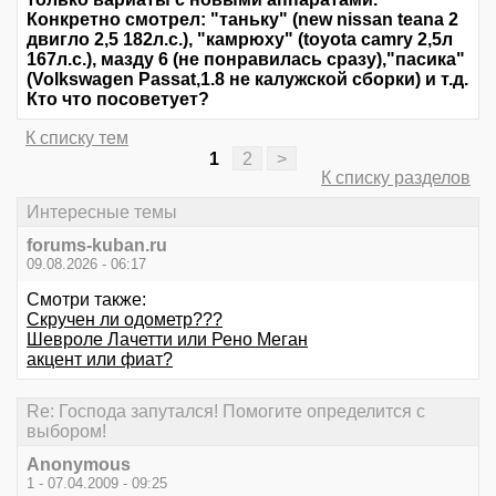
Конкретно смотрел: "таньку" (new nissan teana 2
двигло 2,5 182л.с.), "камрюху" (toyota camry 2,5л
167л.с.), мазду 6 (не понравилась сразу),"пасика"
(Volkswagen Passat,1.8 не калужской сборки) и т.д.
Кто что посоветует?
К списку тем
1
2
>
К списку разделов
Интересные темы
forums-kuban.ru
09.08.2026 - 06:17
Смотри также:
Скручен ли одометр???
Шевроле Лачетти или Рено Меган
акцент или фиат?
Re: Господа запутался! Помогите определится с
выбором!
Anonymous
1 - 07.04.2009 - 09:25