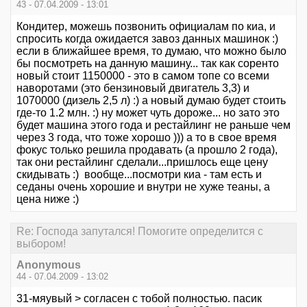
43 - 07.04.2009 - 13:01
Кондитер, можешь позвонить официалам по киа, и
спросить когда ожидается завоз данных машинок :)
если в ближайшее время, то думаю, что можно было
бы посмотреть на данную машину... так как соренто
новый стоит 1150000 - это в самом топе со всеми
наворотами (это бензиновый двигатель 3,3) и
1070000 (дизель 2,5 л) :) а новый думаю будет стоить
где-то 1.2 млн. :) ну может чуть дороже... но зато это
будет машина этого года и рестайлинг не раньше чем
через 3 года, что тоже хорошо ))) а то в свое время
фокус только решила продавать (а прошло 2 года),
так они рестайлинг сделали...пришлось еще цену
скидывать :) вообще...посмотри киа - там есть и
седаны очень хорошие и внутри не хуже теаны, а
цена ниже :)
Re: Господа запутался! Помогите определится с
выбором!
Anonymous
44 - 07.04.2009 - 13:02
31-мяувый > согласен с тобой полностью. пасик