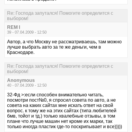
Re: Господа запутался! Помогите определится с
выбором!
REM I
39 - 07.04.2009 - 12:50
Автор, а что Москву не рассматриваешь, там можно
лучше выбрать авто за те же деньги, чем в
Краснодаре.
Re: Господа запутался! Помогите определится с
выбором!
Anonymous
40 - 07.04.2009 - 12:50
32-Фд >:если способен внимательно читать,
посмотри пост№0, я спросил совета по авто, а не
совета на каких сайтах мне искать ответ на свой
вопрос. к тому же на этих сайтах (типа любителей
бмв, тойот и тд.) только хвалебные отзывы, в том
плане что лучше машин нет кроме их марки, так
только иногда пластик где-то поскрипывает и все)))))