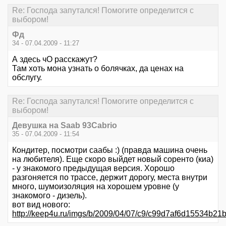
Re: Господа запутался! Помогите определится с
выбором!
Фд
34 - 07.04.2009 - 11:27
А здесь чО расскажут?
Там хоть мона узнать о болячках, да ценах на
обслугу.
Re: Господа запутался! Помогите определится с
выбором!
Девушка на Saab 93Cabrio
35 - 07.04.2009 - 11:54
Кондитер, посмотри саабы :) (правда машина очень
на любителя). Еще скоро выйдет новый соренто (киа)
- у знакомого предыдущая версия. Хорошо
разгоняется по трассе, держит дорогу, места внутри
много, шумоизоляция на хорошем уровне (у
знакомого - дизель).
вот вид нового:
http://keep4u.ru/imgs/b/2009/04/07/c9/c99d7af6d15534b21b