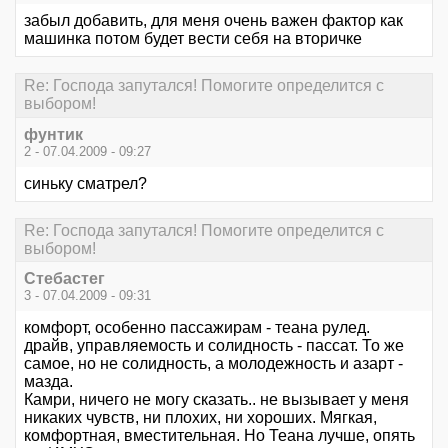
забыл добавить, для меня очень важен фактор как
машинка потом будет вести себя на вторичке
Re: Господа запутался! Помогите определится с
выбором!
фунтик
2 - 07.04.2009 - 09:27
синьку сматрел?
Re: Господа запутался! Помогите определится с
выбором!
Стебастег
3 - 07.04.2009 - 09:31
комфорт, особенно пассажирам - теана рулед.
драйв, управляемость и солидность - пассат. То же
самое, но не солидность, а молодежность и азарт -
мазда.
Камри, ничего не могу сказать.. не вызывает у меня
никаких чувств, ни плохих, ни хороших. Мягкая,
комфортная, вместительная. Но Теана лучше, опять