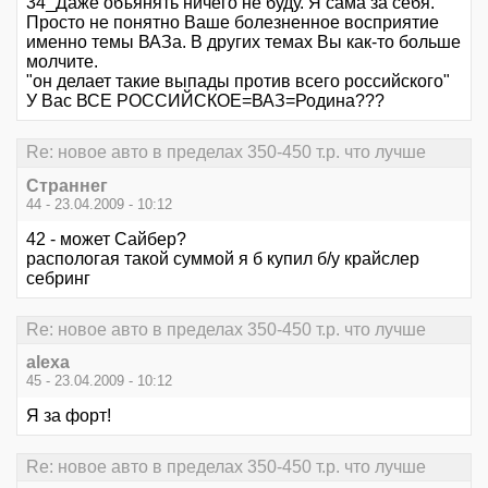
34_Даже объянять ничего не буду. Я сама за себя.
Просто не понятно Ваше болезненное восприятие
именно темы ВАЗа. В других темах Вы как-то больше
молчите.
"он делает такие выпады против всего российского"
У Вас ВСЕ РОССИЙСКОЕ=ВАЗ=Родина???
Re: новое авто в пределах 350-450 т.р. что лучше
Страннег
44 - 23.04.2009 - 10:12
42 - может Сайбер?
распологая такой суммой я б купил б/у крайслер
себринг
Re: новое авто в пределах 350-450 т.р. что лучше
alexa
45 - 23.04.2009 - 10:12
Я за форт!
Re: новое авто в пределах 350-450 т.р. что лучше