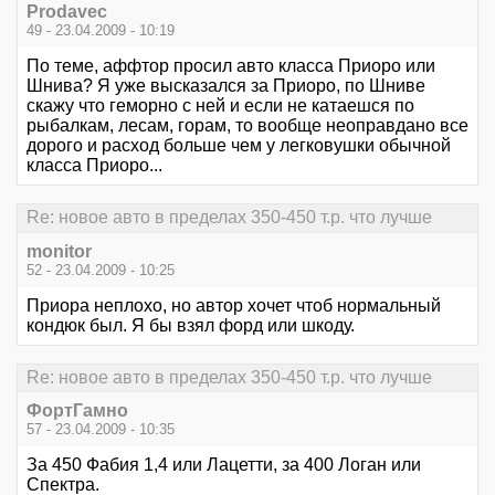
Prodavec
49 - 23.04.2009 - 10:19
По теме, аффтор просил авто класса Приоро или
Шнива? Я уже высказался за Приоро, по Шниве
скажу что геморно с ней и если не катаешся по
рыбалкам, лесам, горам, то вообще неоправдано все
дорого и расход больше чем у легковушки обычной
класса Приоро...
Re: новое авто в пределах 350-450 т.р. что лучше
monitor
52 - 23.04.2009 - 10:25
Приора неплохо, но автор хочет чтоб нормальный
кондюк был. Я бы взял форд или шкоду.
Re: новое авто в пределах 350-450 т.р. что лучше
ФортГамно
57 - 23.04.2009 - 10:35
За 450 Фабия 1,4 или Лацетти, за 400 Логан или
Спектра.