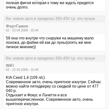
полная фигня которая к тому же ждать придется
очень долго.
Re: новое авто в пределах 350-450 т.р. что лучше
ФортГамно
62 - 23.04.2009 - 10:44
59 она что внутри что снаружи на машинку мало
похожа, до фабии ей как до луны(опять же мое
личное мнение))
Re: новое авто в пределах 350-450 т.р. что лучше
WiFi
63 - 23.04.2009 - 10:49
KIA Ceed 1,4 (109 л/с)
Современное авто, очень приятное изнутри. Сейчас
можно найти пятидверку со скидкой по цене от 477
040 р.
Отдыхает и Фокус и Лачетти и все
вышеперечисленное. Современное авто, очень
приятное изнутри.