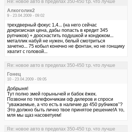
Re: новое авто в пределах 350-450 т.р. что лучше
Алкоголик2
9 - 23.04.2009 - 09:02
трехдверный фокус 1,4... (на него сейчас
докризисная цена, дабы попасть в кредит 345
рупчиков) + дооснастить подушкой и кондюком...
металлик набуй не нужен, белый смотриться
зачетно... 75 кобыл конечно не фонтан, но не гонщику
хватит с головой...
Re: новое авто в пределах 350-450 т.р. что лучше
Гонец
10 - 23.04.2009 - 09:05
Добрыня!
Тут полно змей горынычей и бабок ёжек.
Позвони по телефончикам оф дилеров и спроси
"уважаемые, а что есть в наличие до 450 рубчиков"?
Это должно быть лично твое принятое решение!А то,
мля мы щаз насоветуем!
Re: новое авто в пределах 350-450 т.р. что лучше