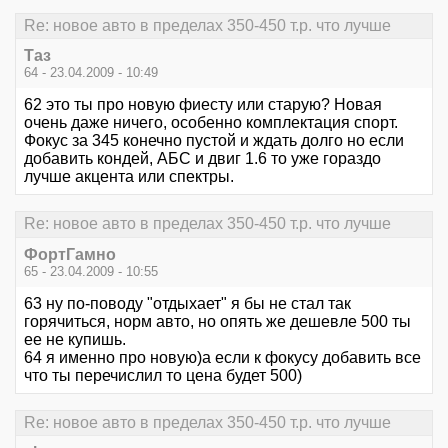
Re: новое авто в пределах 350-450 т.р. что лучше
Таз
64 - 23.04.2009 - 10:49
62 это ты про новую фиесту или старую? Новая
очень даже ничего, особенно комплектация спорт.
Фокус за 345 конечно пустой и ждать долго но если
добавить кондей, АБС и двиг 1.6 то уже гораздо
лучше акцента или спектры.
Re: новое авто в пределах 350-450 т.р. что лучше
ФортГамно
65 - 23.04.2009 - 10:55
63 ну по-поводу "отдыхает" я бы не стал так
горячиться, норм авто, но опять же дешевле 500 ты
ее не купишь.
64 я именно про новую)а если к фокусу добавить все
что ты перечислил то цена будет 500)
Re: новое авто в пределах 350-450 т.р. что лучше