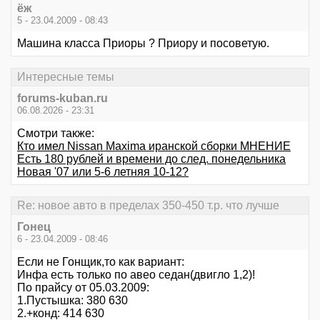
ёж
5 - 23.04.2009 - 08:43
Машина класса Приоры ? Приору и посоветую.
Интересные темы
forums-kuban.ru
06.08.2026 - 23:31
Смотри также:
Кто имел Nissan Maxima иранской сборки МНЕНИЕ
Есть 180 рублей и времени до след. понедельника
Новая '07 или 5-6 летняя 10-12?
Re: новое авто в пределах 350-450 т.р. что лучше
Гонец
6 - 23.04.2009 - 08:46
Если не Гонщик,то как вариант:
Инфа есть только по авео седан(двигло 1,2)!
По прайсу от 05.03.2009:
1.Пустышка: 380 630
2.+конд: 414 630