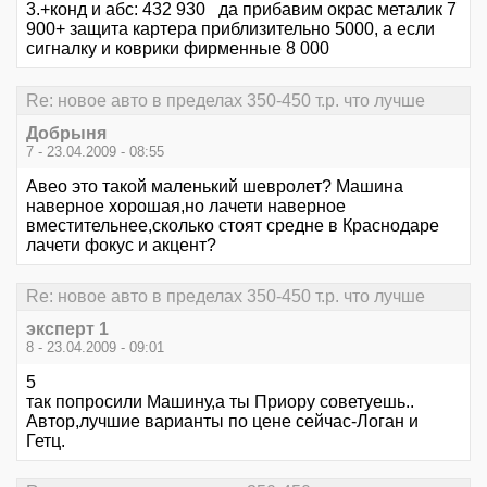
3.+конд и абс: 432 930 да прибавим окрас металик 7
900+ защита картера приблизительно 5000, а если
сигналку и коврики фирменные 8 000
Re: новое авто в пределах 350-450 т.р. что лучше
Добрыня
7 - 23.04.2009 - 08:55
Авео это такой маленький шевролет? Машина
наверное хорошая,но лачети наверное
вместительнее,сколько стоят средне в Краснодаре
лачети фокус и акцент?
Re: новое авто в пределах 350-450 т.р. что лучше
эксперт 1
8 - 23.04.2009 - 09:01
5
так попросили Машину,а ты Приору советуешь..
Автор,лучшие варианты по цене сейчас-Логан и
Гетц.