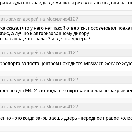
ражи куда нить заедь где машины рихтуют ашоты, они на эти
вать замки дверей на Москвиче412?
ка сказал что у него нет такой отвертки. посоветовал поех
вис, а лучше к авторизованному дилеру.
то за слова, что значат? и где эта дилера?
вать замки дверей на Москвиче412?
эропорта за тоета центром находится Moskvich Service Styl
вать замки дверей на Москвиче412?
твенно для М412 это когда не открывается или не закрывае
вать замки дверей на Москвиче412?
енно - это когда закрываешь дверь - переднее правое коле