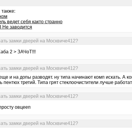
 также:
оком
ль ведет себя както странно
8 Не заводится
вать замки дверей на Москвиче412?
аба 2 > ЗАЧоТ!!!
вать замки дверей на Москвиче412?
еще и на допы разводят. ну типа начинают комп искать. А к
ь пентюх третий. Типа грят стеклоочистители лучше работат
вать замки дверей на Москвиче412?
просту овцееп
вать замки дверей на Москвиче412?