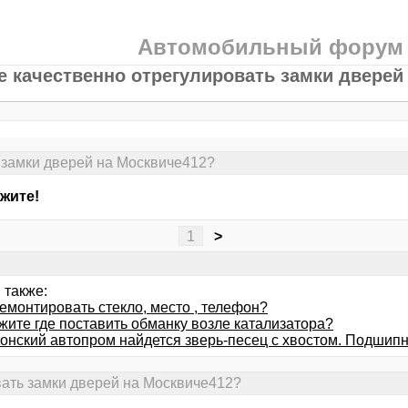
Автомобильный форум
е качественно отрегулировать замки дверей
 замки дверей на Москвиче412?
жите!
1
>
 также:
емонтировать стекло, место , телефон?
жите где поставить обманку возле катализатора?
понский автопром найдется зверь-песец с хвостом. Подшип
вать замки дверей на Москвиче412?