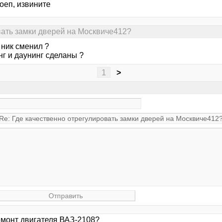
оеп, извините
вать замки дверей на Москвиче412?
 ник сменил ?
нг и даунинг сделаны ?
1
>
ремонт двигателя ВАЗ-2108?