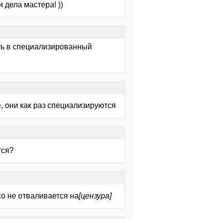
 дела мастера! ))
ать в специализированный
e, они как раз специализируются
тся?
со не отваливается на
[цензура]