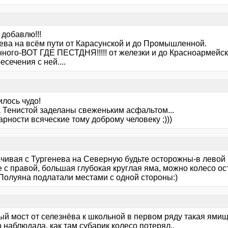
я добавлю!!!
ева на всём пути от Карасунской и до Промышленной.
нного-ВОТ ГДЕ ПЕСТДНЯ!!!!! от железки и до Красноармейск
есечения с ней....
лось чудо!
 Тенистой заделаны свеженьким асфальтом...
рности всяческие тому доброму человеку ;)))
чивая с Тургенева на Северную будьте осторожны-в левой 
 с правой, большая глубокая круглая яма, можно колесо ос
-Полуяна подлатали местами с одной стороны:)
й мост от селезнёва к школьной в первом ряду такая ямищ
 наблюдала, как там субарик колесо потерял..