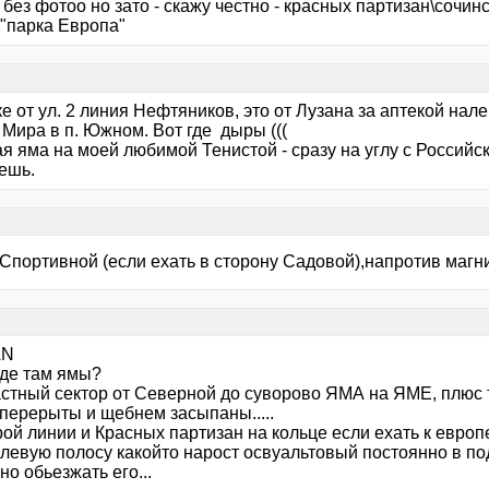
 без фотоо но зато - скажу честно - красных партизан\сочин
 "парка Европа"
е от ул. 2 линия Нефтяников, это от Лузана за аптекой нале
. Мира в п. Южном. Вот где дыры (((
 яма на моей любимой Тенистой - сразу на углу с Российско
ешь.
Спортивной (если ехать в сторону Садовой),напротив магни
AN
 где там ямы?
астный сектор от Северной до суворово ЯМА на ЯМЕ, плюс 
 перерыты и щебнем засыпаны.....
ой линии и Красных партизан на кольце если ехать к европ
 левую полосу какойто нарост освуальтовый постоянно в по
но обьезжать его...