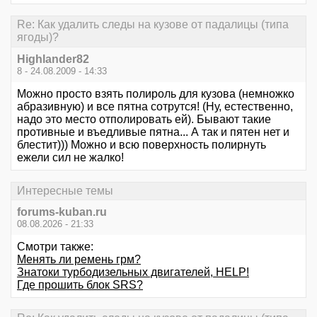
Re: Как удалить следы на кузове от падалицы (типа
ягоды)?
Highlander82
8 - 24.08.2009 - 14:33
Можно просто взять полироль для кузова (немножко
абразивную) и все пятна сотрутся! (Ну, естественно,
надо это место отполировать ей). Бывают такие
противные и въедливые пятна... А так и пятен нет и
блестит))) Можно и всю поверхность полирнуть
ежели сил не жалко!
Интересные темы
forums-kuban.ru
08.08.2026 - 21:33
Смотри также:
Менять ли ремень грм?
Знатоки турбодизельных двигателей, HELP!
Где прошить блок SRS?