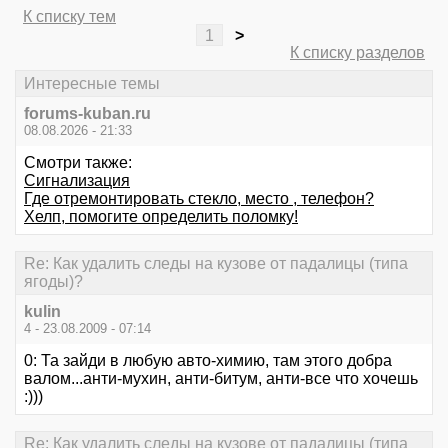
К списку тем
1
>
К списку разделов
Интересные темы
forums-kuban.ru
08.08.2026 - 21:33
Смотри также:
Сигнализация
Где отремонтировать стекло, место , телефон?
Хелп, помогите определить поломку!
Re: Как удалить следы на кузове от падалицы (типа
ягоды)?
kulin
4 - 23.08.2009 - 07:14
0: Та зайди в любую авто-химию, там этого добра
валом...анти-мухин, анти-битум, анти-все что хочешь
:)))
Re: Как удалить следы на кузове от падалицы (типа