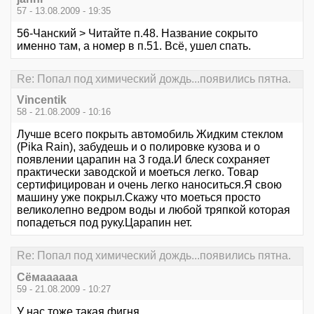
57 - 13.08.2009 - 19:35
56-Чанский > Читайте п.48. Название сокрыто
именно там, а номер в п.51. Всё, ушел спать.
Re: Попал под химический дождь...появились пятна.
Vincentik
58 - 21.08.2009 - 10:16
Лучше всего покрыть автомобиль Жидким стеклом
(Pika Rain), забудешь и о полировке кузова и о
появлении царапин на 3 года.И блеск сохраняет
практически заводской и моеться легко. Товар
сертифицирован и очень легко наноситься.Я свою
машину уже покрыл.Скажу что моеться просто
великолепно ведром воды и любой тряпкой которая
попадеться под руку.Царапин нет.
Re: Попал под химический дождь...появились пятна.
Сёмаааааа
59 - 21.08.2009 - 10:27
У нас тоже такая фигня