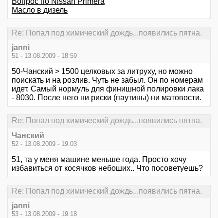
Вопрос по Nissan Primera
Масло в дизель
Re: Попал под химический дождь...появились пятна.
janni
51 - 13.08.2009 - 18:59
50-Чанский > 1500 целковых за литруху, но можно
поискать и на розлив. Чуть не забыл. Он по номерам
идет. Самый нормуль для финишной полировки лака
- 8030. После него ни риски (паутины) ни матовости.
Re: Попал под химический дождь...появились пятна.
Чанский
52 - 13.08.2009 - 19:03
51, та у меня машине меньше года. Просто хочу
избавиться от косячков небоших.. Что посоветуешь?
Re: Попал под химический дождь...появились пятна.
janni
53 - 13.08.2009 - 19:18