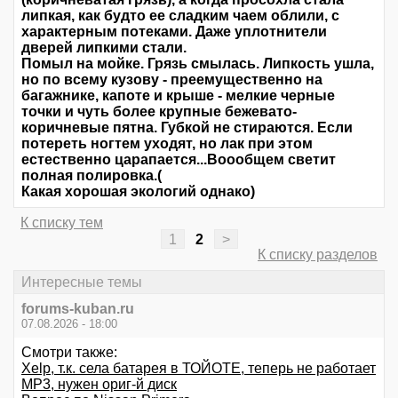
липкая, как будто ее сладким чаем облили, с
характерным потеками. Даже уплотнители
дверей липкими стали.
Помыл на мойке. Грязь смылась. Липкость ушла,
но по всему кузову - преемущественно на
багажнике, капоте и крыше - мелкие черные
точки и чуть более крупные бежевато-
коричневые пятна. Губкой не стираются. Если
потереть ногтем уходят, но лак при этом
естественно царапается...Воообщем светит
полная полировка.(
Какая хорошая экологий однако)
К списку тем
1
2
>
К списку разделов
Интересные темы
forums-kuban.ru
07.08.2026 - 18:00
Смотри также:
Xelp, т.к. села батарея в ТОЙОТЕ, теперь не работает
MP3, нужен ориг-й диск