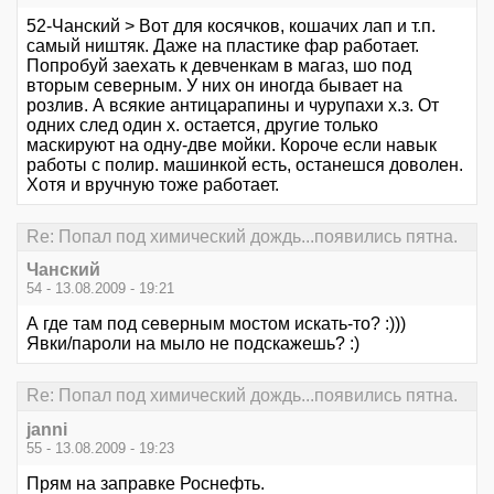
52-Чанский > Вот для косячков, кошачих лап и т.п.
самый ништяк. Даже на пластике фар работает.
Попробуй заехать к девченкам в магаз, шо под
вторым северным. У них он иногда бывает на
розлив. А всякие антицарапины и чурупахи х.з. От
одних след один х. остается, другие только
маскируют на одну-две мойки. Короче если навык
работы с полир. машинкой есть, останешся доволен.
Хотя и вручную тоже работает.
Re: Попал под химический дождь...появились пятна.
Чанский
54 - 13.08.2009 - 19:21
А где там под северным мостом искать-то? :)))
Явки/пароли на мыло не подскажешь? :)
Re: Попал под химический дождь...появились пятна.
janni
55 - 13.08.2009 - 19:23
Прям на заправке Роснефть.