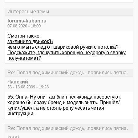
Интересные темы
forums-kuban.ru
07.08.2026 - 18:00
Смотри также:
заклинило движокЪ
чем отмыть след от шариковой ручки с потолка?
Подскажите, где купить хорошую-недорогую сварку
полу-автомат?
Re: Попал под химический дождь...появились пятна.
Чанский
56 - 13.08.2009 - 19:28
55, Опна. Ну они там блин неликвида насоветуют,
хорошо бы сразу бренд и модель знать. Пришёл/
купил/ушёл, а не стоять репу чесать читая
инструкции..
Re: Попал под химический дождь...появились пятна.
janni