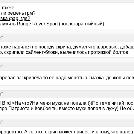
 также:
 ли ремень грм?
вка фар, где?
служить Range Rover Sport (послегарантийный)
е"
 тоже парился по поводу скрипа, думал что шаровые, добав
о. скрипели сайлент-блоки, вылечилось протяжкой болтов.
е"
аровая заскрипела то ее надо менять а смазка до жопы по
е"
Bird >На что?На меня мука не попала.)))По теме:читай пост
про Патриота и Ковбоя ты вместо муки попал в лужу).Не об
е"
процентно. А то этот скрип может привести к тому, что палец