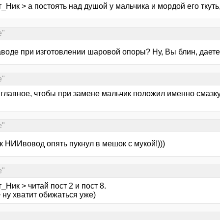
_Ник > а постоять над душой у мальчика и мордой его ткуть
е"
аводе при изготовлении шаровой опоры? Ну, Вы блин, даете
е"
главное, чтобы при замене мальчик положил именно смазку, 
е"
 НИИвовод опять пукнул в мешок с мукой!)))
е"
_Ник > читай пост 2 и пост 8.
 ну хватит обижаться уже)