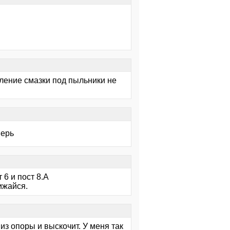
ление смазки под пыльники не
верь
 6 и пост 8.А
ижайся.
 из опоры и выскочит. У меня так