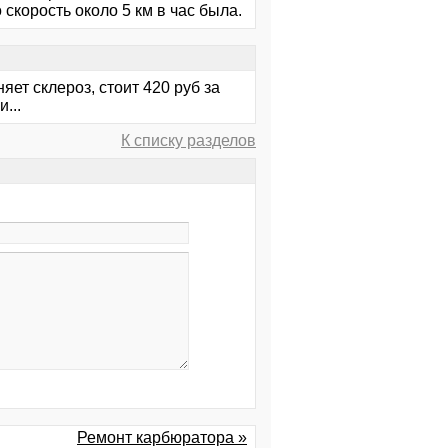
 скорость около 5 км в час была.
ет склероз, стоит 420 руб за
...
К списку разделов
Ремонт карбюратора »