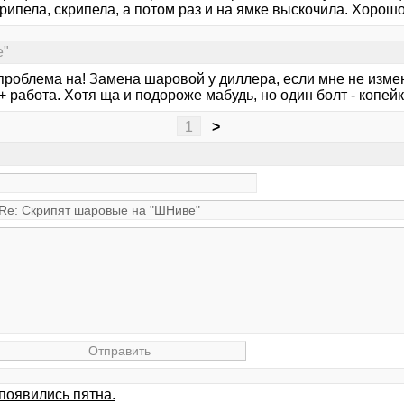
рипела, скрипела, а потом раз и на ямке выскочила. Хорошо
е"
роблема на! Замена шаровой у диллера, если мне не изменя
+ работа. Хотя ща и подороже мабудь, но один болт - копейки
1
>
.появились пятна.