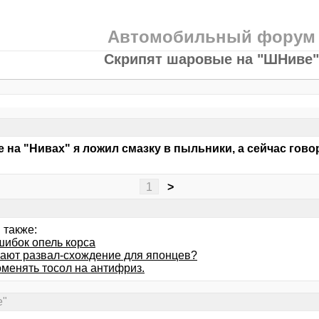
Автомобильный форум
Скрипят шаровые на "ШНиве"
 на "Нивах" я ложил смазку в пыльники, а сейчас гово
1
>
 также:
шибок опель корса
лают развал-схождение для японцев?
оменять тосол на антифриз.
е"