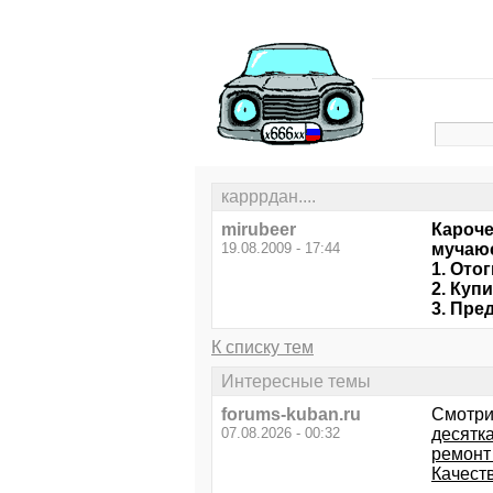
карррдан....
mirubeer
Кароче
19.08.2009 - 17:44
мучаю
1. Ото
2. Куп
3. Пре
К списку тем
Интересные темы
forums-kuban.ru
Смотри
07.08.2026 - 00:32
десятка
ремонт
Качест