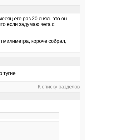
месяц его раз 20 снял- это он
что если задумаю чета с
л милиметра, короче собрал,
о тугие
К списку разделов