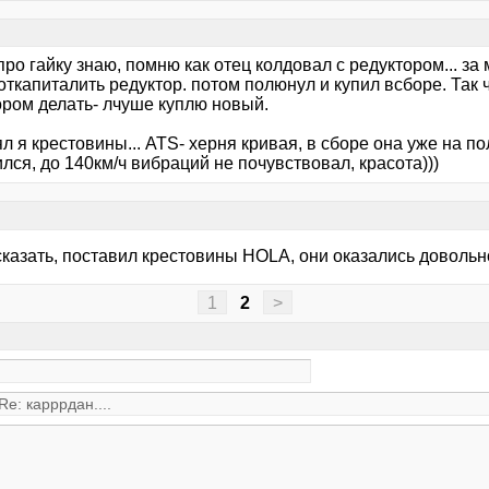
про гайку знаю, помню как отец колдовал с редуктором... за 
ткапиталить редуктор. потом полюнул и купил всборе. Так 
ором делать- лчуше куплю новый.
 я крестовины... ATS- херня кривая, в сборе она уже на по
лся, до 140км/ч вибраций не почувствовал, красота)))
сказать, поставил крестовины HOLA, они оказались довольн
1
2
>