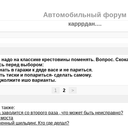
Автомобильный форум
карррдан....
 надо на классике крестовины поменять. Вопрос. Скока
сь перед выбором:
гнать в гаражи к дяде васе и не париться.
ить тиски и попариться- сделать самому.
джолжите ишо варианты.
1
2
>
 также:
 заводится со второго раза , что может быть неисправно?
 моста
венный шильдинг. Кто где делал?