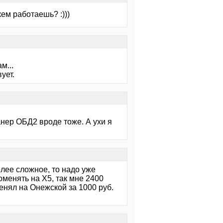
кем работаешь? :)))
м...
ует.
анер ОБД2 вроде тоже. А ухи я
лее сложное, то надо уже
оменять на Х5, так мне 2400
енял на Онежской за 1000 руб.