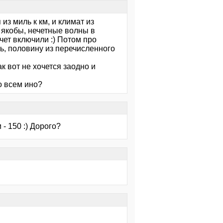
из миль к км, и климат из
 якобы, нечетные волны в
счет включили :) Потом про
ь, половину из перечисленного
к вот не хочется заодно и
о всем ино?
- 150 :) Дорого?