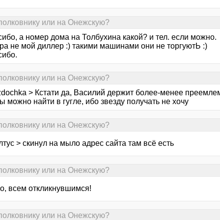
 полковнику или на Онежскую?
сибо, а номер дома на Толбухина какой? и тел. если можно.
кра не мой диллер :) такими машинами они не торгуютЬ :)
сибо.
 полковнику или на Онежскую?
zdochka > Кстати да, Василий держит более-менее преемле
ы можно найти в гугле, ибо звезду получать не хочу
 полковнику или на Онежскую?
тус > скинул на мыло адрес сайта там всё есть
 полковнику или на Онежскую?
о, всем откликнувшимся!
 полковнику или на Онежскую?