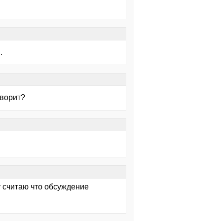
.
оворит?
му считаю что обсуждение