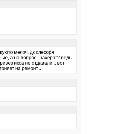
куюто мелоч, дк слесоря
ые, а на вопрос "нахера"? ведь
ривез икса не отдавали... вот
оняет на ремонт...