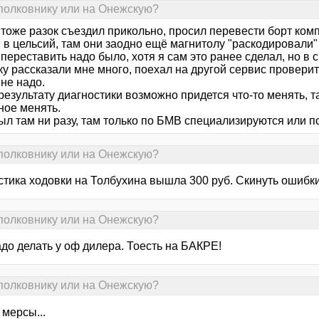
 полковнику или на Онежскую?
я тоже разок съездил прикольно, просил перевести борт комп 
 в цельсий, там они заодно ещё магнитолу "раскодировали"
переставить надо было, хотя я сам это ранее сделал, но в 
у рассказали мне много, поехал на другой сервис проверит
не надо.
результату диагностики возможно придется что-то менять, та
ное менять.
был там ни разу, там только по БМВ специализируются или п
 полковнику или на Онежскую?
тика ходовки на Толбухина вышла 300 руб. Скинуть ошибки 
 полковнику или на Онежскую?
до делать у оф дилера. Тоесть на БАКРЕ!
 полковнику или на Онежскую?
, мерсы...