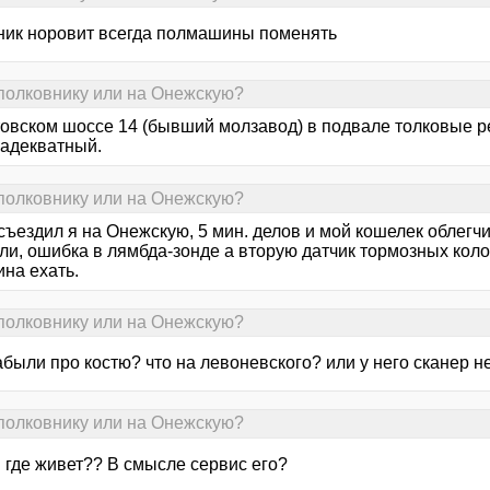
ник норовит всегда полмашины поменять
 полковнику или на Онежскую?
товском шоссе 14 (бывший молзавод) в подвале толковые р
 адекватный.
 полковнику или на Онежскую?
съездил я на Онежскую, 5 мин. делов и мой кошелек облегч
ли, ошибка в лямбда-зонде а вторую датчик тормозных коло
на ехать.
 полковнику или на Онежскую?
абыли про костю? что на левоневского? или у него сканер не м
 полковнику или на Онежскую?
 где живет?? В смысле сервис его?