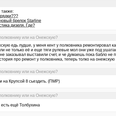
 также:
арядки???
овый брелок Starline
тика дизеля. Где?
 полковнику или на Онежскую?
скую едь лудше, у меня кент у полковника ремонтировал ка
и не только её и еще тяги рулевые мол они уже под ушатан
 не заказывал выставили счет, и че думаешь пока бабло не п
стория про ремонт у полковника, теперь толко на онежскую г
 полковнику или на Онежскую?
 на Крупсой 8 сьездить. (ПМР)
 полковнику или на Онежскую?
- есть ещё Толбухина