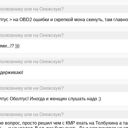
 полковнику или на Онежскую?
тус > на OBD2 ошибки и скрепкой мона скинуть, там главно
 полковнику или на Онежскую?
ми...!? )))
 полковнику или на Онежскую?
ддерживаю!
 полковнику или на Онежскую?
лтус Оболтус! Иногда и женщин слушать надо ;)
 полковнику или на Онежскую?
 не вопрос, просто решил чем с КМР ехать на Толбухина а т