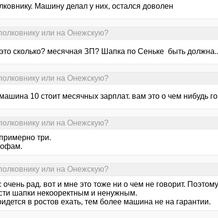
лковнику. Машину делал у них, остался доволен
 полковнику или на Онежскую?
 это сколько? месячная ЗП? Шапка по Сеньке быть должна..
 полковнику или на Онежскую?
машина 10 стоит месячных зарплат. вам это о чем нибудь г
 полковнику или на Онежскую?
 примерно три.
 офам.
 полковнику или на Онежскую?
с очень рад. вот и мне это тоже ни о чем не говорит. Поэто
сти шапки некооректным и ненужным.
ридется в ростов ехать, тем более машина не на гарантии.