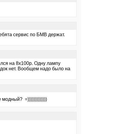
ебята сервис по БМВ держат.
ился на 8х100р. Одну лампу
док нет. Вообщем надо было на
одный? =)))))))))))))