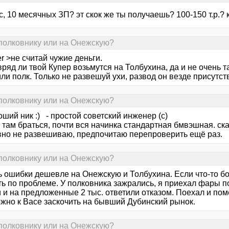
, 10 месячных ЗП? эт скок же ты получаешь? 100-150 т.р.? 
 полковнику или на Онежскую?
r >не считай чужие деньги.
вряд ли твой Купер возьмутся на Толбухина, да и не очень та
ли полк. Только не развешуй ухи, развод он везде присутств
 полковнику или на Онежскую?
оший ник :) - простой советский инженер (с)
е там браться, почти вся начинка стандартная бмвэшная. ск
вно не развешиваю, предпочитаю перепроверить ещё раз.
 полковнику или на Онежскую?
ь ошибки дешевле на Онежскую и Толбухина. Если что-то бо
ь по проблеме. У полковника зажрались, я приехал фары п
 и на предложенные 2 тыс. ответили отказом. Поехал и пом
жно к Васе заскочить на бывший Дубинский рынок.
 полковнику или на Онежскую?